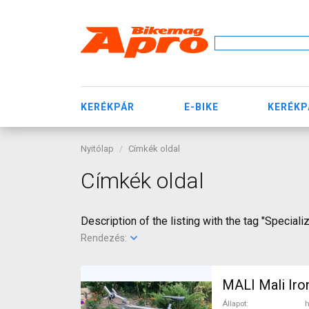
KERÉKPÁR
E-BIKE
KERÉKP
Nyitólap
Címkék oldal
Címkék oldal
Description of the listing with the tag "Speciali
Rendezés:
MALI Mali Iro
Állapot
h