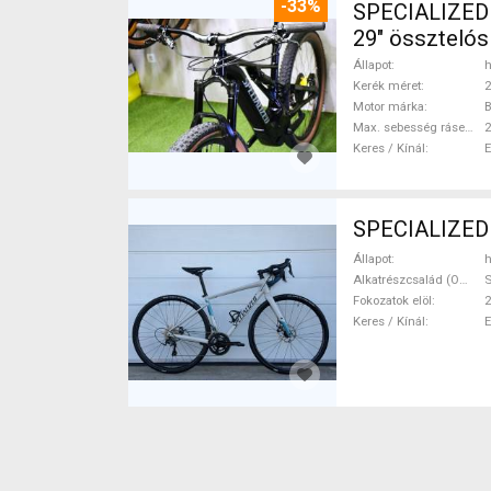
-33%
SPECIALIZED
29" össztelós
Állapot
h
Kerék méret
2
Motor márka
B
Max. sebesség rásegítéssel
Keres / Kínál
SPECIALIZED 
Állapot
h
Alkatrészcsalád (Outi)
S
Fokozatok elöl
2
Keres / Kínál