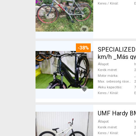
Keres / Kínál
-38%
SPECIALIZED 
km/h _Más gy
Állapot
h
Kerék méret
2
Motor márka
_
Max. sebesség rásegítéssel
Akku kapacitás
7
Keres / Kínál
UM
Állapot
h
Kerék méret
2
Keres / Kínál