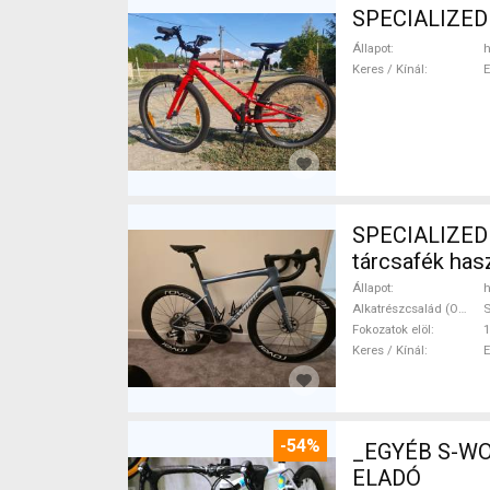
SPECIALIZED 
Állapot
h
Keres / Kínál
SPECIALIZED S-worx Tarmac 
tárcsafék ha
Állapot
h
Alkatrészcsalád (Outi)
Fokozatok elöl
1
Keres / Kínál
-54%
_EGYÉB S-WO
ELADÓ