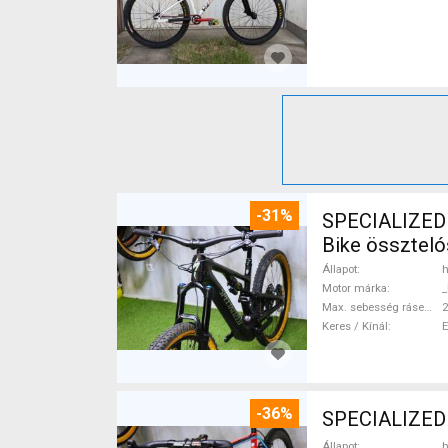
-31%
SPECIALIZED
Bike összteló
Állapot
h
Motor márka
_
Max. sebesség rásegítéssel
Keres / Kínál
-36%
SPECIALIZED
Állapot
h