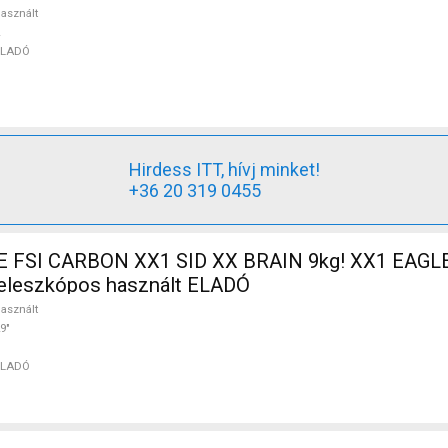
asznált
ELADÓ
Hirdess ITT, hívj minket!
+36 20 319 0455
FSI CARBON XX1 SID XX BRAIN 9kg! XX1 EAGLE
 teleszkópos használt ELADÓ
asznált
9"
ELADÓ