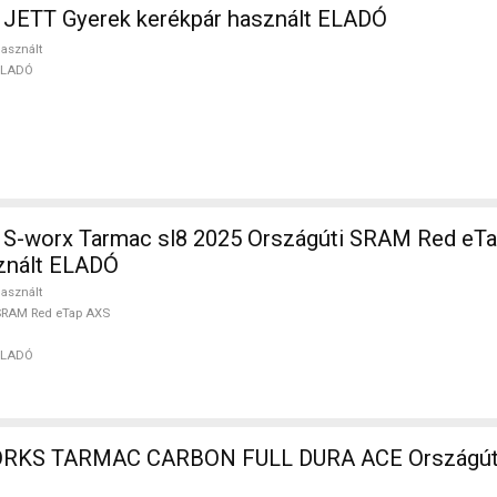
JETT Gyerek kerékpár használt ELADÓ
asznált
ELADÓ
sl8 2025 Országúti SRAM Red eTap AXS
sznált ELADÓ
asznált
SRAM Red eTap AXS
ELADÓ
RKS TARMAC CARBON FULL DURA ACE Országúti