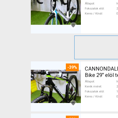
Állapot
h
Fokozatok elöl
2
Keres / Kínál
-39%
CANNONDALE 
Bike 29" elöl
Állapot
h
Kerék méret
2
Fokozatok elöl
1
Keres / Kínál