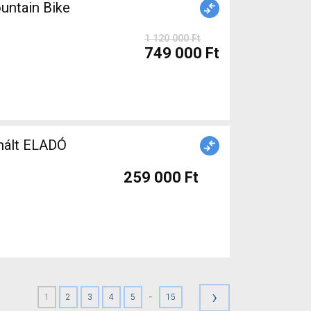
ntain Bike
1 120 000 Ft
749 000 Ft
nált ELADÓ
259 000 Ft
›
-
1
2
3
4
5
15