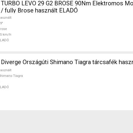
 TURBO LEVO 29 G2 BROSE 90Nm Elektromos Mou
 / fully Brose használt ELADÓ
asznált
9"
rose
25 km/h
ELADÓ
Diverge Országúti Shimano Tiagra tárcsafék hasz
asznált
himano Tiagra
ELADÓ