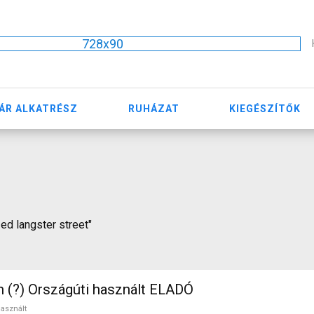
728x90
ÁR ALKATRÉSZ
RUHÁZAT
KIEGÉSZÍTŐK
zed langster street"
n (?) Országúti használt ELADÓ
asznált