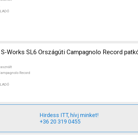
ELADÓ
S-Works SL6 Országúti Campagnolo Record patkó
asznált
Campagnolo Record
ELADÓ
Hirdess ITT, hívj minket!
+36 20 319 0455