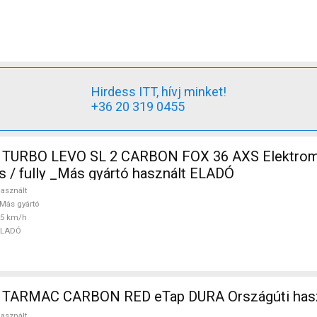
Hirdess ITT, hívj minket!
+36 20 319 0455
 TURBO LEVO SL 2 CARBON FOX 36 AXS Elektro
s / fully _Más gyártó használt ELADÓ
asznált
Más gyártó
25 km/h
ELADÓ
 TARMAC CARBON RED eTap DURA Országúti has
asznált