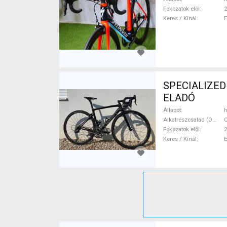
Fokozatok elöl
2
Keres / Kínál
SPECIALIZED 
ELADÓ
Állapot
h
Alkatrészcsalád (Outi)
Fokozatok elöl
2
Keres / Kínál