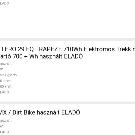
ELADÓ
TERO 29 EQ TRAPEZE 710Wh Elektromos Trekkin
ártó 700 + Wh használt ELADÓ
asznált
9"
Más gyártó
25 km/h
00 + Wh
ELADÓ
F Hardy BMX / Dirt Bike használt ELADÓ
asznált
6"
ELADÓ