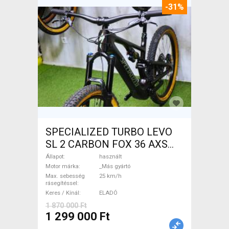
-31%
SPECIALIZED TURBO LEVO
SL 2 CARBON FOX 36 AXS
Elektromos Mountain Bike
Állapot
használt
össztelós / fully _Más gyártó
Motor márka
_Más gyártó
Max. sebesség
25 km/h
használt ELADÓ
rásegítéssel
Keres / Kínál
ELADÓ
1 870 000 Ft
1 299 000 Ft