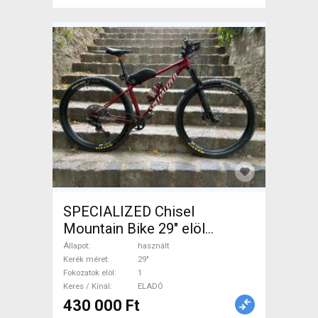
SPECIALIZED Chisel
Mountain Bike 29" elöl
teleszkópos használt ELADÓ
Állapot
használt
Kerék méret
29"
Fokozatok elöl
1
Keres / Kínál
ELADÓ
430 000 Ft