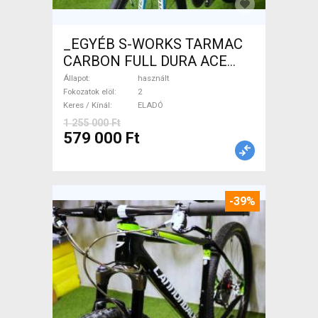
_EGYÉB S-WORKS TARMAC
CARBON FULL DURA ACE
Országúti használt ELADÓ
Állapot
használt
Fokozatok elöl
2
Keres / Kínál
ELADÓ
1 255 000 Ft
579 000 Ft
-39%