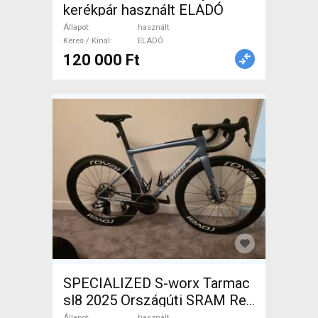
kerékpár használt ELADÓ
Állapot
használt
Keres / Kínál
ELADÓ
120 000 Ft
SPECIALIZED S-worx Tarmac
sl8 2025 Országúti SRAM Red
eTap AXS tárcsafék használt
Állapot
használt