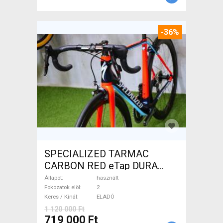
-36%
SPECIALIZED TARMAC
CARBON RED eTap DURA
Országúti használt ELADÓ
Állapot
használt
Fokozatok elöl
2
Keres / Kínál
ELADÓ
1 120 000 Ft
719 000 Ft