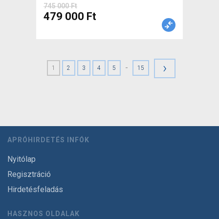
745 000 Ft
479 000 Ft
›
-
1
2
3
4
5
15
APRÓHIRDETÉS INFÓK
Nyitólap
Regisztráció
Hirdetésfeladás
HASZNOS OLDALAK