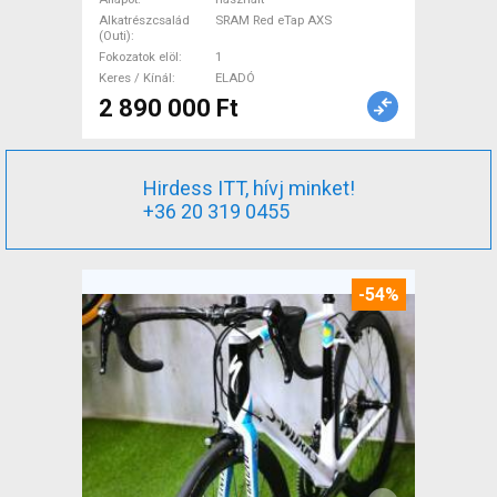
ELADÓ
Alkatrészcsalád
SRAM Red eTap AXS
(Outi)
Fokozatok elöl
1
Keres / Kínál
ELADÓ
2 890 000 Ft
Hirdess ITT, hívj minket!
+36 20 319 0455
-54%