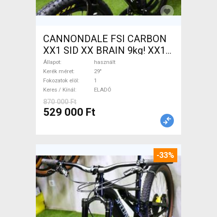
CANNONDALE FSI CARBON
XX1 SID XX BRAIN 9kg! XX1
EAGLE Mountain Bike 29" elöl
Állapot
használt
teleszkópos használt ELADÓ
Kerék méret
29"
Fokozatok elöl
1
Keres / Kínál
ELADÓ
870 000 Ft
529 000 Ft
-33%