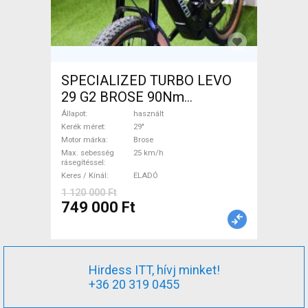
SPECIALIZED TURBO LEVO
29 G2 BROSE 90Nm
Elektromos Mountain Bike
Állapot
használt
29" össztelós / fully Brose
Kerék méret
29"
Motor márka
Brose
használt ELADÓ
Max. sebesség
25 km/h
rásegítéssel
Keres / Kínál
ELADÓ
1 120 000 Ft
749 000 Ft
Hirdess ITT, hívj minket!
+36 20 319 0455