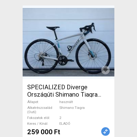
SPECIALIZED Diverge
Országúti Shimano Tiagra
tárcsafék használt ELADÓ
Állapot
használt
Alkatrészcsalád
Shimano Tiagra
(Outi)
Fokozatok elöl
2
Keres / Kínál
ELADÓ
259 000 Ft