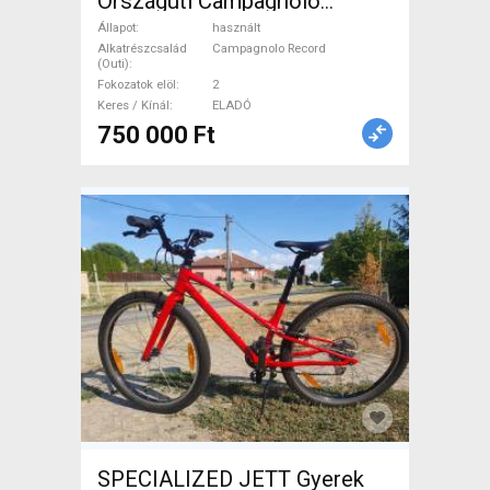
Országúti Campagnolo
Record patkófék használt
Állapot
használt
ELADÓ
Alkatrészcsalád
Campagnolo Record
(Outi)
Fokozatok elöl
2
Keres / Kínál
ELADÓ
750 000 Ft
SPECIALIZED JETT Gyerek