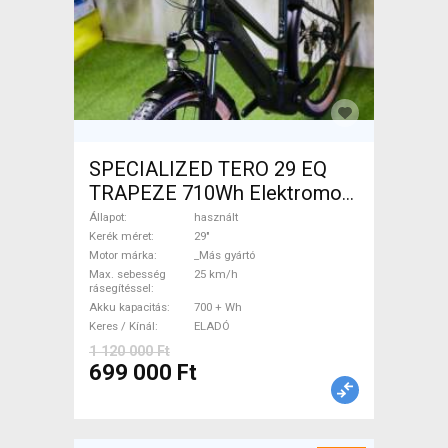
SPECIALIZED TERO 29 EQ
TRAPEZE 710Wh Elektromos
Trekking/cross 25 km/h _Más
Állapot
használt
gyártó 700 + Wh használt
Kerék méret
29"
Motor márka
_Más gyártó
ELADÓ
Max. sebesség
25 km/h
rásegítéssel
Akku kapacitás
700 + Wh
Keres / Kínál
ELADÓ
1 120 000 Ft
699 000 Ft