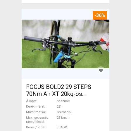
-36%
FOCUS BOLD2 29 STEPS
70Nm Air XT 20kg-os
Elektromos Mountain Bike
Állapot
használt
29" elöl teleszkópos Shimano
Kerék méret
29"
Motor márka
Shimano
használt ELADÓ
Max. sebesség
25 km/h
rásegítéssel
Keres / Kínál
ELADÓ