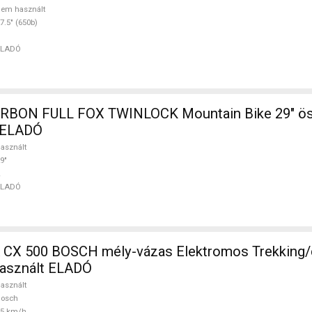
em használt
7.5" (650b)
ELADÓ
BON FULL FOX TWINLOCK Mountain Bike 29" ös
t ELADÓ
asznált
9"
ELADÓ
SCH mély-vázas Elektromos Trekking/cross 25
asznált ELADÓ
asznált
Bosch
25 km/h