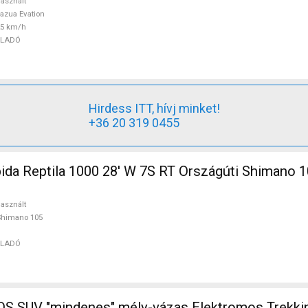
asznált
azua Evation
25 km/h
ELADÓ
Hirdess ITT, hívj minket!
+36 20 319 0455
 1000 28' W 7S RT Országúti Shimano 105 használt
asznált
Shimano 105
ELADÓ
 SUV "mindenes" mély-vázas Elektromos Trekki