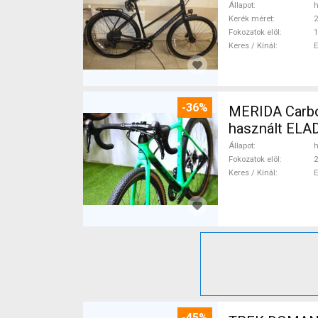
Állapot
h
Kerék méret
2
Fokozatok elöl
1
Keres / Kínál
-36%
MERIDA Carbon
használt ELA
Állapot
h
Fokozatok elöl
2
Keres / Kínál
-45%