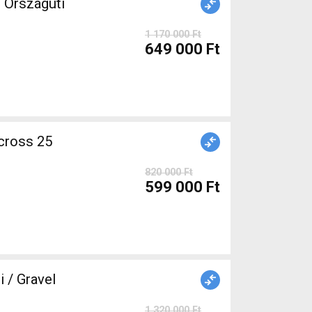
Országúti
1 170 000 Ft
649 000 Ft
cross 25
820 000 Ft
599 000 Ft
/ Gravel
1 320 000 Ft