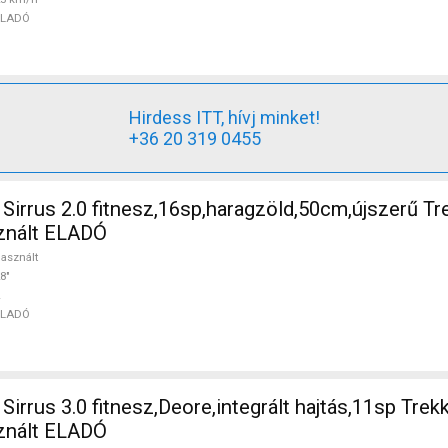
ELADÓ
Hirdess ITT, hívj minket!
+36 20 319 0455
irrus 2.0 fitnesz,16sp,haragzöld,50cm,újszerű Tr
sznált ELADÓ
asznált
8"
ELADÓ
irrus 3.0 fitnesz,Deore,integrált hajtás,11sp Trek
sznált ELADÓ