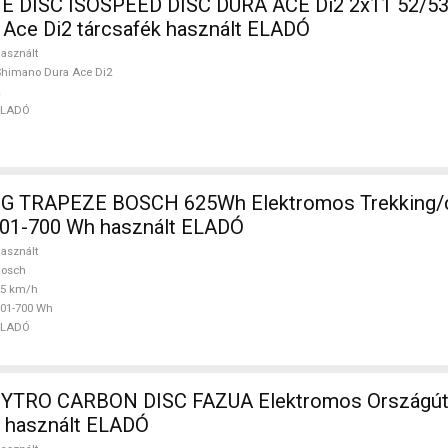
DISC ISOSPEED DISC DURA ACE Di2 2x11 52/53 
Ace Di2 tárcsafék használt ELADÓ
asznált
himano Dura Ace Di2
ELADÓ
G TRAPEZE BOSCH 625Wh Elektromos Trekking/
01-700 Wh használt ELADÓ
asznált
Bosch
25 km/h
01-700 Wh
ELADÓ
TRO CARBON DISC FAZUA Elektromos Országúti 
n használt ELADÓ