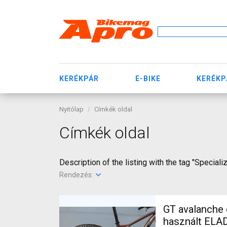
KERÉKPÁR
E-BIKE
KERÉKP
Nyitólap
Címkék oldal
Címkék oldal
Description of the listing with the tag "Special
Rendezés:
GT avalanche expert Mountain Bike 27.5" (650b
használt ELA