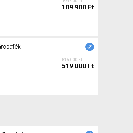
199 900 Ft
189 900 Ft
árcsafék
815 000 Ft
519 000 Ft