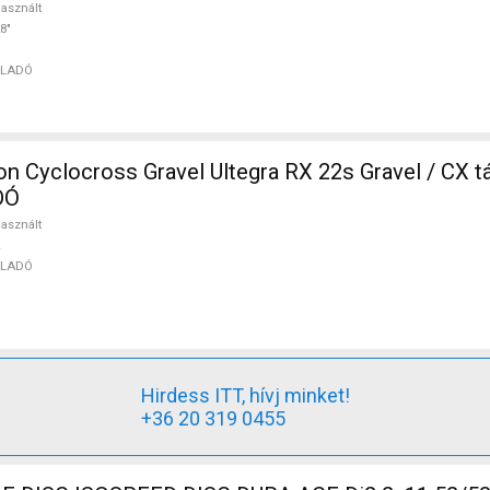
asznált
8"
ELADÓ
 Cyclocross Gravel Ultegra RX 22s Gravel / CX t
DÓ
asznált
ELADÓ
Hirdess ITT, hívj minket!
+36 20 319 0455