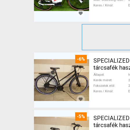
Keres / Kínál
-6%
SPECIALIZED S
tárcsafék ha
Állapot
h
Kerék méret
2
Fokozatok elöl
2
Keres / Kínál
-5%
SPECIALIZED S
tárcsafék ha