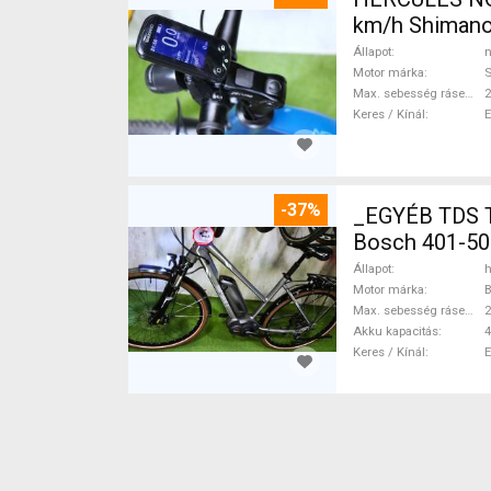
km/h Shimano
Állapot
n
Motor márka
Max. sebesség rásegítéssel
Keres / Kínál
-37%
_EGYÉB TDS 
Bosch 401-50
Állapot
h
Motor márka
Max. sebesség rásegítéssel
Akku kapacitás
4
Keres / Kínál