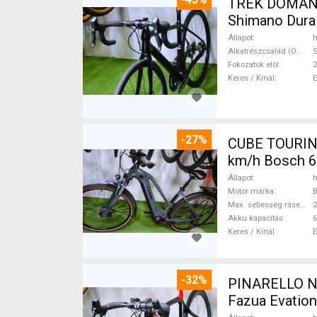
TREK DOMANE 
Shimano Dura 
Állapot
h
Alkatrészcsalád (Outi)
S
Fokozatok elöl
2
Keres / Kínál
-27%
CUBE TOURIN
km/h Bosch 6
Állapot
h
Motor márka
Max. sebesség rásegítéssel
Akku kapacitás
6
Keres / Kínál
-32%
PINARELLO NY
Fazua Evatio