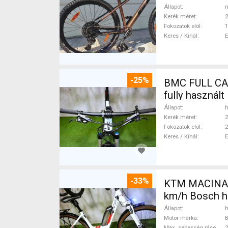
Állapot
n
Kerék méret
2
Fokozatok elöl
1
Keres / Kínál
-25%
BMC FULL CAR
fully használ
Állapot
h
Kerék méret
2
Fokozatok elöl
2
Keres / Kínál
-33%
KTM MACINA CX 500 BO
km/h Bosch h
Állapot
h
Motor márka
Max. sebesség rásegítéssel