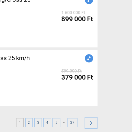
1 600 000 Ft
899 000 Ft
ss 25 km/h
599 000 Ft
379 000 Ft
›
-
1
2
3
4
5
27