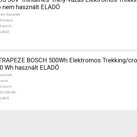
 nem használt ELADÓ
em használt
Shimano
25 km/h
ELADÓ
TRAPEZE BOSCH 500Wh Elektromos Trekking/cro
0 Wh használt ELADÓ
asznált
Bosch
25 km/h
01-500 Wh
ELADÓ