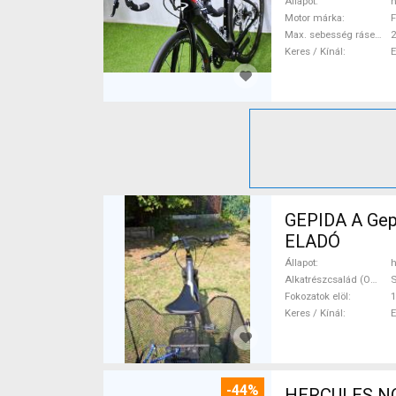
Állapot
h
Motor márka
F
Max. sebesség rásegítéssel
Keres / Kínál
GEPIDA A Gepida Reptila
ELADÓ
Állapot
h
Alkatrészcsalád (Outi)
Fokozatok elöl
1
Keres / Kínál
-44%
HERCULES NOS