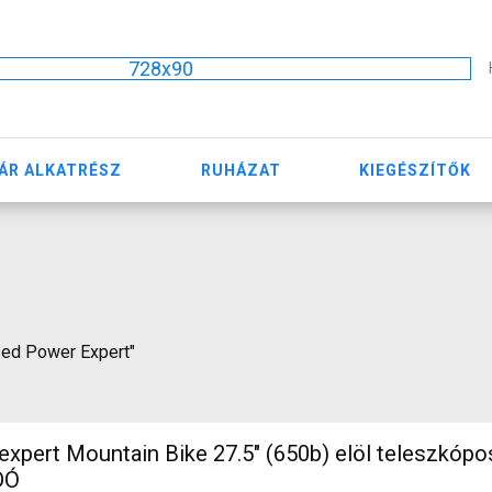
728x90
ÁR ALKATRÉSZ
RUHÁZAT
KIEGÉSZÍTŐK
ized Power Expert"
) elöl teleszkópos nem
DÓ