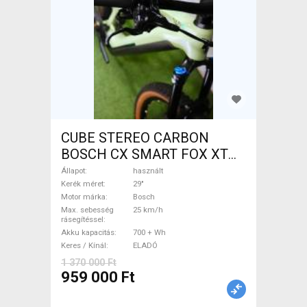
CUBE STEREO CARBON
BOSCH CX SMART FOX XT
Elektromos Mountain Bike
Állapot
használt
29" össztelós / fully Bosch
Kerék méret
29"
Motor márka
Bosch
használt ELADÓ
Max. sebesség
25 km/h
rásegítéssel
Akku kapacitás
700 + Wh
Keres / Kínál
ELADÓ
1 370 000 Ft
959 000 Ft