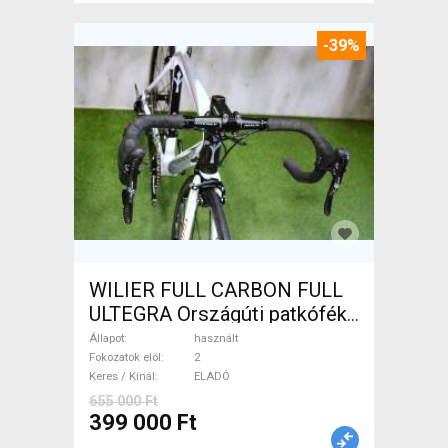
-39%
WILIER FULL CARBON FULL
ULTEGRA Országúti patkófék
használt ELADÓ
Állapot
használt
Fokozatok elöl
2
Keres / Kínál
ELADÓ
655 000 Ft
399 000 Ft