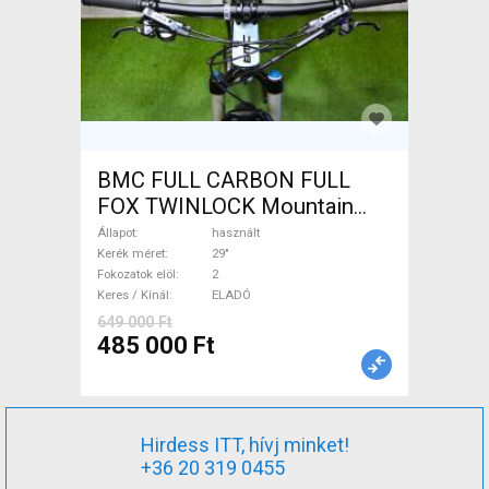
BMC FULL CARBON FULL
FOX TWINLOCK Mountain
Bike 29" össztelós / fully
Állapot
használt
használt ELADÓ
Kerék méret
29"
Fokozatok elöl
2
Keres / Kínál
ELADÓ
649 000 Ft
485 000 Ft
Hirdess ITT, hívj minket!
+36 20 319 0455