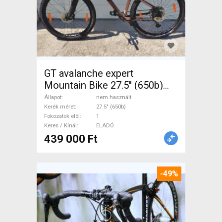
GT avalanche expert
Mountain Bike 27.5" (650b)
elöl teleszkópos nem
Állapot
nem használt
használt ELADÓ
Kerék méret
27.5" (650b)
Fokozatok elöl
1
Keres / Kínál
ELADÓ
439 000 Ft
-49%