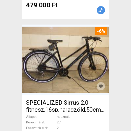
479 000 Ft
-6%
SPECIALIZED Sirrus 2.0
fitnesz,16sp,haragzöld,50cm,újszerű
Trekking/cross tárcsafék
Állapot
használt
használt ELADÓ
Kerék méret
28"
Fokozatok elöl
2