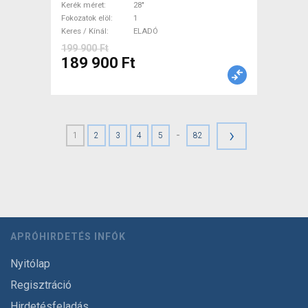
tárcsafék használt ELADÓ
Kerék méret
28"
Fokozatok elöl
1
Keres / Kínál
ELADÓ
199 900 Ft
189 900 Ft
›
-
1
2
3
4
5
82
APRÓHIRDETÉS INFÓK
Nyitólap
Regisztráció
Hirdetésfeladás