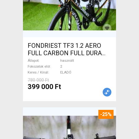
FONDRIEST TF3 1.2 AERO
FULL CARBON FULL DURA
ACE Országúti patkófék
Állapot
használt
használt ELADÓ
Fokozatok elöl
2
Keres / Kínál
ELADÓ
780 000 Ft
399 000 Ft
-25%