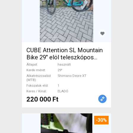
CUBE Attention SL Mountain
Bike 29" elöl teleszkópos
Shimano Deore XT használt
Állapot
használt
ELADÓ
Kerék méret
29"
Alkatrészcsalád
Shimano Deore XT
(MTB)
Fokozatok elöl
1
Keres / Kínál
ELADÓ
220 000 Ft
-30%