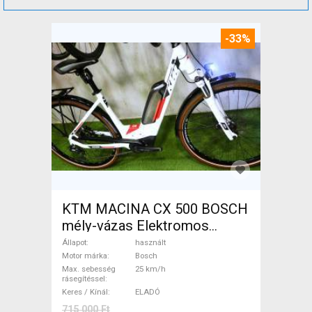
-33%
KTM MACINA CX 500 BOSCH
mély-vázas Elektromos
Trekking/cross 25 km/h
Állapot
használt
Bosch használt ELADÓ
Motor márka
Bosch
Max. sebesség
25 km/h
rásegítéssel
Keres / Kínál
ELADÓ
715 000 Ft