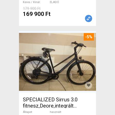
Keres / Kínál
ELADÓ
179 900 Ft
169 900 Ft
-5%
SPECIALIZED Sirrus 3.0
fitnesz,Deore,integrált
hajtás,11sp Trekking/cross
Állapot
használt