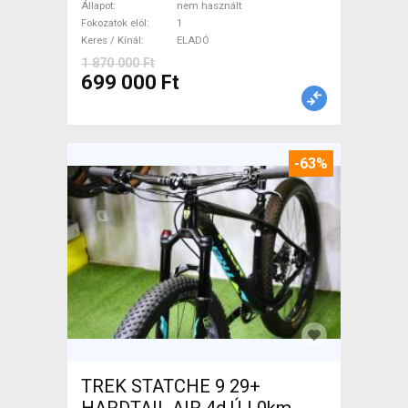
WAMPA CF Fatbike nem
Állapot
nem használt
használt ELADÓ
Fokozatok elöl
1
Keres / Kínál
ELADÓ
1 870 000 Ft
699 000 Ft
-63%
TREK STATCHE 9 29+