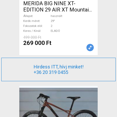
MERIDA BIG NINE XT-
EDITION 29 AIR XT Mountain
Bike 29" elöl teleszkópos
Állapot
használt
használt ELADÓ
Kerék méret
29"
Fokozatok elöl
2
Keres / Kínál
ELADÓ
499 000 Ft
269 000 Ft
Hirdess ITT, hívj minket!
+36 20 319 0455