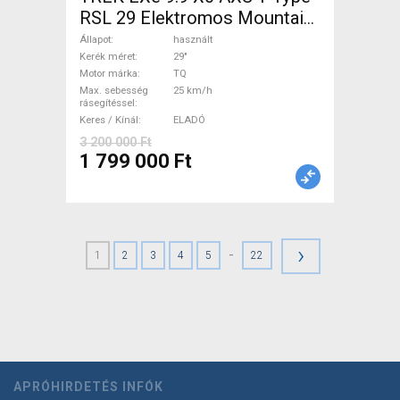
RSL 29 Elektromos Mountain
Bike 29" össztelós / fully TQ
Állapot
használt
használt ELADÓ
Kerék méret
29"
Motor márka
TQ
Max. sebesség
25 km/h
rásegítéssel
Keres / Kínál
ELADÓ
3 200 000 Ft
1 799 000 Ft
›
-
1
2
3
4
5
22
APRÓHIRDETÉS INFÓK