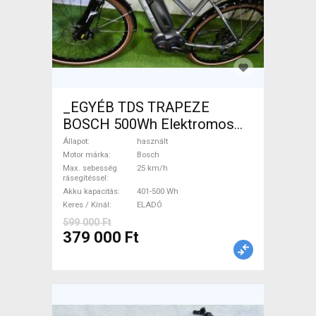
_EGYÉB TDS TRAPEZE
BOSCH 500Wh Elektromos
Trekking/cross 25 km/h
Állapot
használt
Bosch 401-500 Wh használt
Motor márka
Bosch
Max. sebesség
25 km/h
ELADÓ
rásegítéssel
Akku kapacitás
401-500 Wh
Keres / Kínál
ELADÓ
599 000 Ft
379 000 Ft