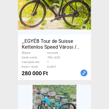
_EGYÉB Tour de Suisse
Kettenlos Speed Városi /
Cruiser tárcsafék használt
Állapot
használt
ELADÓ
Kerék méret
700c (622)
Fokozatok elöl
1
Keres / Kínál
ELADÓ
280 000 Ft