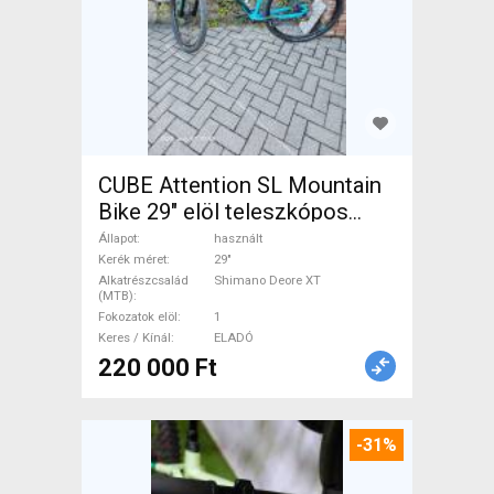
CUBE Attention SL Mountain
Bike 29" elöl teleszkópos
Shimano Deore XT használt
Állapot
használt
ELADÓ
Kerék méret
29"
Alkatrészcsalád
Shimano Deore XT
(MTB)
Fokozatok elöl
1
Keres / Kínál
ELADÓ
220 000 Ft
-31%