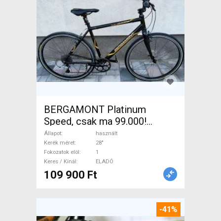
BERGAMONT Platinum
Speed, csak ma 99.000!
Trekking/cross patkófék
Állapot
használt
használt ELADÓ
Kerék méret
28"
Fokozatok elöl
1
Keres / Kínál
ELADÓ
109 900 Ft
-41%