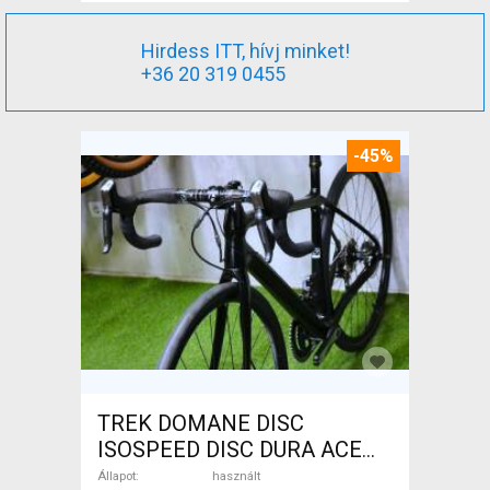
Hirdess ITT, hívj minket!
+36 20 319 0455
-45%
TREK DOMANE DISC
ISOSPEED DISC DURA ACE
Di2 2x11 52/53 Országúti
Állapot
használt