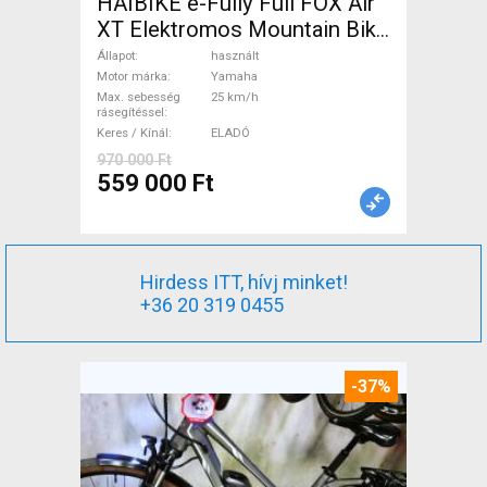
HAIBIKE e-Fully Full FOX Air
XT Elektromos Mountain Bike
össztelós / fully Yamaha
Állapot
használt
használt ELADÓ
Motor márka
Yamaha
Max. sebesség
25 km/h
rásegítéssel
Keres / Kínál
ELADÓ
970 000 Ft
559 000 Ft
Hirdess ITT, hívj minket!
+36 20 319 0455
-37%