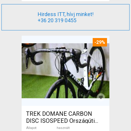
Hirdess ITT, hívj minket!
+36 20 319 0455
-29%
TREK DOMANE CARBON
DISC ISOSPEED Országúti
tárcsafék használt ELADÓ
Állapot
használt