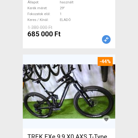
Mountain Bike 29" össztelós
Állapot
használt
/ fully használt ELADÓ
Kerék méret
29"
Fokozatok elöl
1
Keres / Kínál
ELADÓ
1 380 000 Ft
685 000 Ft
-44%
TREK EXe 9.9 X0 AXS T-Type