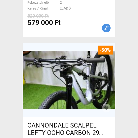
Fokozatok elöl
2
Keres / Kínál
ELADÓ
820 000 Ft
579 000 Ft
-50%
CANNONDALE SCALPEL
LEFTY OCHO CARBON 29