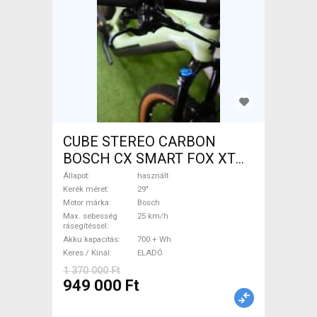
CUBE STEREO CARBON
BOSCH CX SMART FOX XT
Elektromos Mountain Bike
Állapot
használt
29" össztelós / fully Bosch
Kerék méret
29"
Motor márka
Bosch
használt ELADÓ
Max. sebesség
25 km/h
rásegítéssel
Akku kapacitás
700 + Wh
Keres / Kínál
ELADÓ
1 370 000 Ft
949 000 Ft