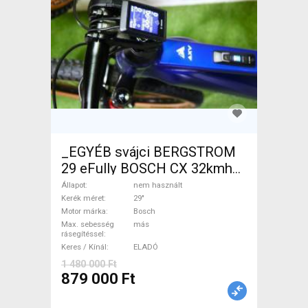
_EGYÉB svájci BERGSTROM
29 eFully BOSCH CX 32kmh
0km Elektromos Mountain
Állapot
nem használt
Bike 29" össztelós / fully
Kerék méret
29"
Motor márka
Bosch
Bosch nem használt ELADÓ
Max. sebesség
más
rásegítéssel
Keres / Kínál
ELADÓ
1 480 000 Ft
879 000 Ft