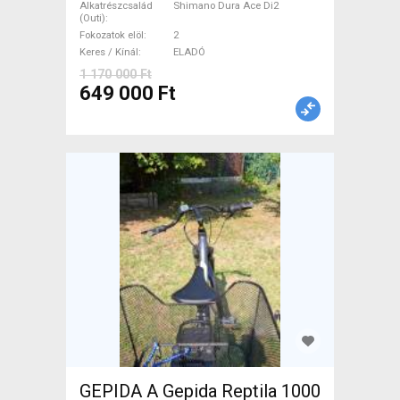
Shimano Dura Ace Di2
Alkatrészcsalád
Shimano Dura Ace Di2
(Outi)
tárcsafék használt ELADÓ
Fokozatok elöl
2
Keres / Kínál
ELADÓ
1 170 000 Ft
649 000 Ft
GEPIDA A Gepida Reptila 1000