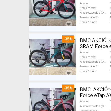
Állapot
ú
Kerék méret
7
Alkatrészcsalád (Outi)
S
Fokozatok elöl
2
Keres / Kínál
-35%
BMC AKCIÓ::-35%%::BMC Kaius 01 TWO Sram Force eTap(54 Gravel / CX
SRAM Force eT
Állapot
ú
Kerék méret
7
Alkatrészcsalád (Outi)
S
Fokozatok elöl
2
Keres / Kínál
-35%
BMC AKCIÓ::
Force eTap AX
Állapot
ú
Alkatrészcsalád (Outi)
S
Fokozatok elöl
2