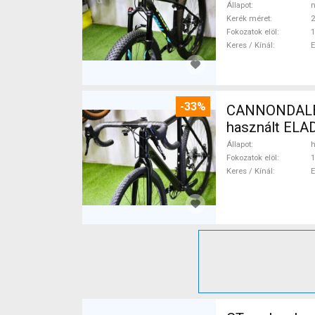
Állapot
n
Kerék méret
2
Fokozatok elöl
1
Keres / Kínál
-33%
CANNONDALE 
használt ELA
Állapot
h
Fokozatok elöl
1
Keres / Kínál