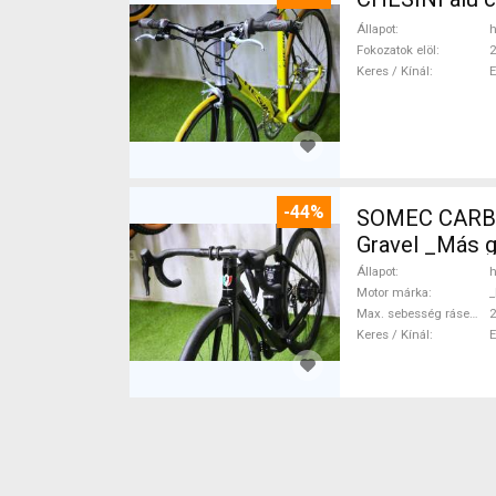
Állapot
h
Fokozatok elöl
2
Keres / Kínál
-44%
SOMEC CARBO
Gravel _Más 
Állapot
h
Motor márka
_
Max. sebesség rásegítéssel
Keres / Kínál