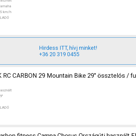
asznált
Yamaha
25 km/h
ELADÓ
Hirdess ITT, hívj minket!
+36 20 319 0455
in Bike 29" össztelós / fully használt
asznált
9"
ELADÓ
carbon fitness Campa Chorus Országúti használt 