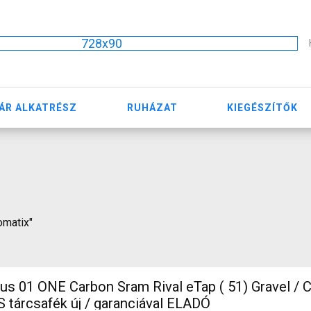
728x90
ÁR ALKATRÉSZ
RUHÁZAT
KIEGÉSZÍTŐK
omatix"
ONE Carbon Sram Rival eTap ( 51) Gravel / CX SRAM
S tárcsafék új / garanciával ELADÓ