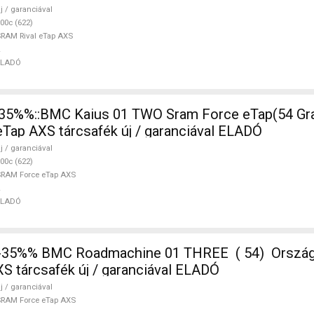
j / garanciával
00c (622)
RAM Rival eTap AXS
ELADÓ
ap AXS tárcsafék új / garanciával ELADÓ
j / garanciával
00c (622)
RAM Force eTap AXS
ELADÓ
-35%% BMC Roadmachine 01 THREE ( 54) Orszá
S tárcsafék új / garanciával ELADÓ
j / garanciával
RAM Force eTap AXS