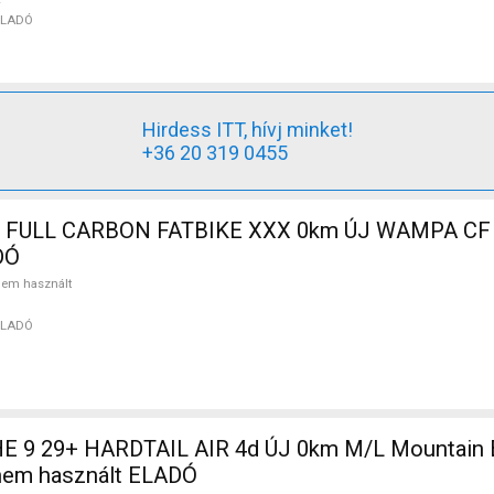
ELADÓ
Hirdess ITT, hívj minket!
+36 20 319 0455
 FULL CARBON FATBIKE XXX 0km ÚJ WAMPA CF 
DÓ
em használt
ELADÓ
 9 29+ HARDTAIL AIR 4d ÚJ 0km M/L Mountain Bi
nem használt ELADÓ