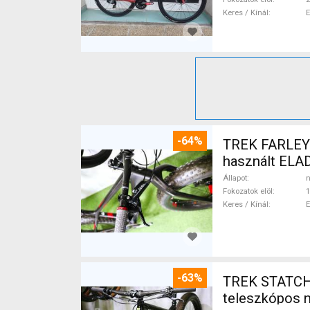
Keres / Kínál
-64%
TREK FARLEY
használt ELA
Állapot
n
Fokozatok elöl
1
Keres / Kínál
-63%
TREK STATCHE
teleszkópos 