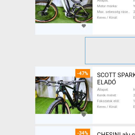
Állapot
h
Motor márka
Max. sebesség rásegítéssel
Keres / Kínál
-47%
SCOTT SPARK RC CARBON 29 Mounta
ELADÓ
Állapot
h
Kerék méret
2
Fokozatok elöl
1
Keres / Kínál
-34%
CHESINI alu 