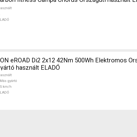
asznált
ELADÓ
N eROAD Di2 2x12 42Nm 500Wh Elektromos Orsz
gyártó használt ELADÓ
asznált
Más gyártó
25 km/h
ELADÓ