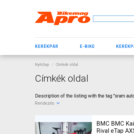
KERÉKPÁR
E-BIKE
KERÉKP
Nyitólap
Címkék oldal
Címkék oldal
Description of the listing with the tag "sram aut
Rendezés:
BMC BMC Kaius 01 
Rival eTap AX