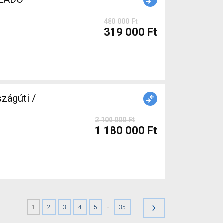
480 000 Ft
319 000 Ft
ágúti /
2 100 000 Ft
1 180 000 Ft
›
-
1
2
3
4
5
35