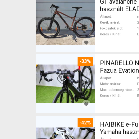
GT avalanche expert Mountain Bike 27.5" (650b
használt ELA
Állapot
n
Kerék méret
2
Fokozatok elöl
1
Keres / Kínál
-33%
PINARELLO NY
Fazua Evatio
Állapot
h
Motor márka
F
Max. sebesség rásegítéssel
Keres / Kínál
-42%
HAIBIKE e-Ful
Yamaha haszn