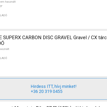
em használt
9"
ELADÓ
SUPERX CARBON DISC GRAVEL Gravel / CX tárc
DÓ
asznált
ELADÓ
Hirdess ITT, hívj minket!
+36 20 319 0455