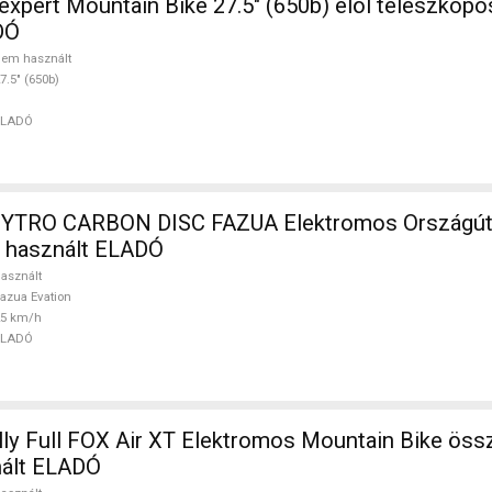
) elöl teleszkópos nem
DÓ
em használt
7.5" (650b)
ELADÓ
TRO CARBON DISC FAZUA Elektromos Országúti 
n használt ELADÓ
asznált
azua Evation
25 km/h
ELADÓ
ly Full FOX Air XT Elektromos Mountain Bike összt
ált ELADÓ