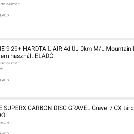
em használt
ELADÓ
 9 29+ HARDTAIL AIR 4d ÚJ 0km M/L Mountain Bi
nem használt ELADÓ
em használt
9"
ELADÓ
SUPERX CARBON DISC GRAVEL Gravel / CX tárc
DÓ
asznált
ELADÓ