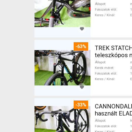
Állapot
n
Fokozatok elöl
1
Keres / Kínál
-63%
TREK STATCHE
teleszkópos 
Állapot
n
Kerék méret
2
Fokozatok elöl
1
Keres / Kínál
-33%
CANNONDALE 
használt ELA
Állapot
h
Fokozatok elöl
1
Keres / Kínál