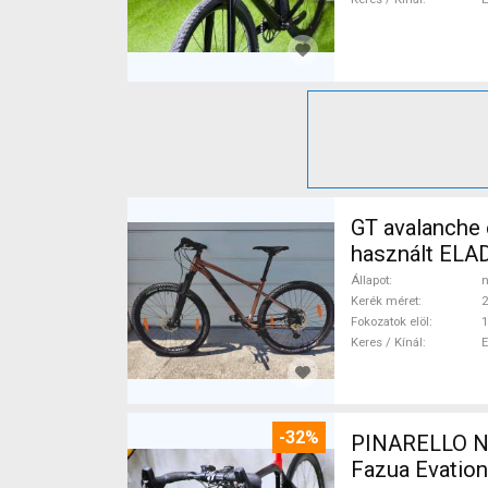
GT avalanche expert Mountain Bike 27.5" (650b
használt ELA
Állapot
n
Kerék méret
2
Fokozatok elöl
1
Keres / Kínál
-32%
PINARELLO NY
Fazua Evatio