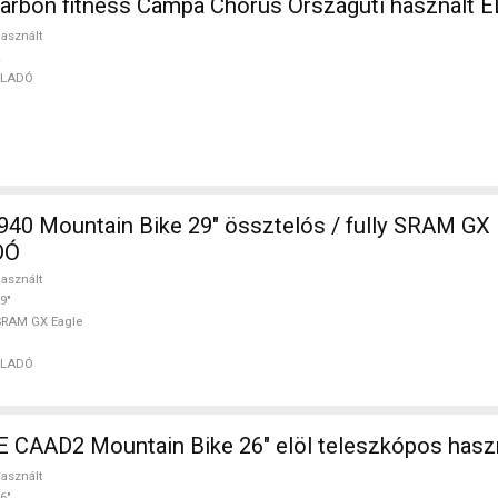
carbon fitness Campa Chorus Országúti használt 
asznált
ELADÓ
40 Mountain Bike 29" össztelós / fully SRAM GX 
DÓ
asznált
9"
SRAM GX Eagle
ELADÓ
AAD2 Mountain Bike 26" elöl teleszkópos hasz
asznált
6"