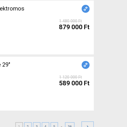
lektromos
1 480 000 Ft
879 000 Ft
1 120 000 Ft
589 000 Ft
›
-
1
2
3
4
5
36