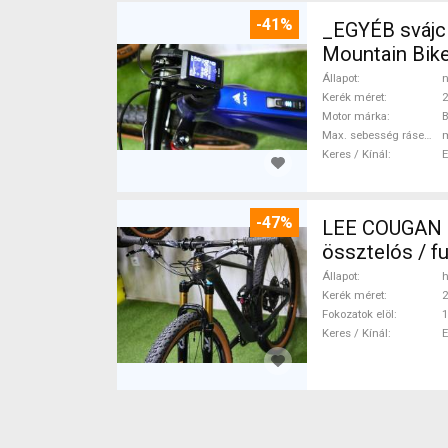
-41%
_EGYÉB svájc
Mountain Bike
Állapot
n
Kerék méret
2
Motor márka
Max. sebesség rásegítéssel
Keres / Kínál
-47%
LEE COUGAN CARBON 29 FOX KASHIMA X
össztelós / f
Állapot
h
Kerék méret
2
Fokozatok elöl
1
Keres / Kínál