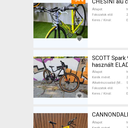
CHESINI alu 
Állapot
h
Fokozatok elöl
2
Keres / Kínál
SCOTT Spark 9
használt ELA
Állapot
h
Kerék méret
2
Alkatrészcsalád (MTB)
Fokozatok elöl
1
Keres / Kínál
CANNONDALE C
Állapot
h
Kerék méret
2