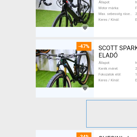
Állapot
h
Motor márka
F
Max. sebesség rásegítéssel
Keres / Kínál
-47%
SCOTT SPARK RC CARBON 29 Mounta
ELADÓ
Állapot
h
Kerék méret
2
Fokozatok elöl
1
Keres / Kínál
-34%