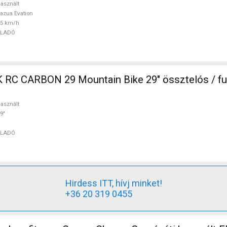
asznált
azua Evation
25 km/h
ELADÓ
in Bike 29" össztelós / fully használt
asznált
9"
ELADÓ
Hirdess ITT, hívj minket!
+36 20 319 0455