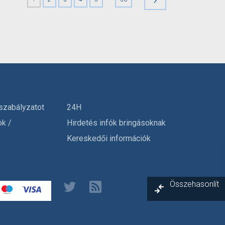
szabályzatot
24H
ok /
Hirdetés infók bringásoknak
Kereskedői információk
Összehasonlít