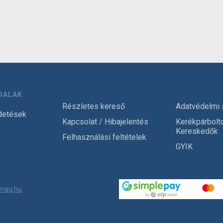
DALAK
Részletes kereső
Adatvédelmi 
detések
Kapcsolat / Hibajelentés
Kerékpárbolt
Kereskedők
Felhasználási feltételek
GYIK
mag.hu