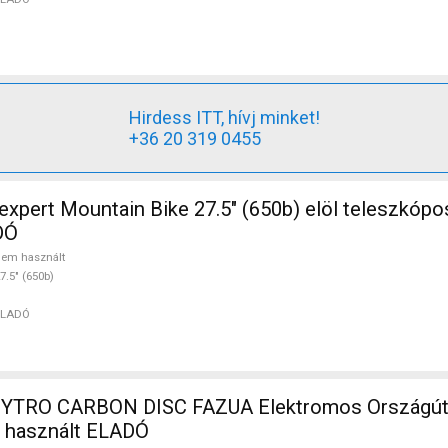
Hirdess ITT, hívj minket!
+36 20 319 0455
) elöl teleszkópos nem
DÓ
em használt
7.5" (650b)
ELADÓ
TRO CARBON DISC FAZUA Elektromos Országúti 
n használt ELADÓ