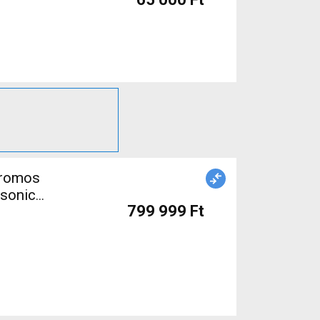
asonic
799 999 Ft