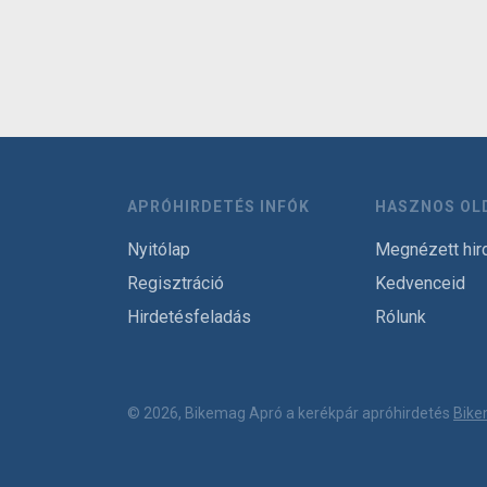
APRÓHIRDETÉS INFÓK
HASZNOS OL
Nyitólap
Megnézett hir
Regisztráció
Kedvenceid
Hirdetésfeladás
Rólunk
© 2026, Bikemag Apró a kerékpár apróhirdetés
Bike