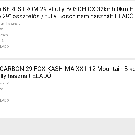
i BERGSTROM 29 eFully BOSCH CX 32kmh 0km E
 29" össztelós / fully Bosch nem használt ELADÓ
em használt
9"
Bosch
más
ELADÓ
X1-12 Mountain Bike 29"
ully használt ELADÓ
asznált
9"
ELADÓ