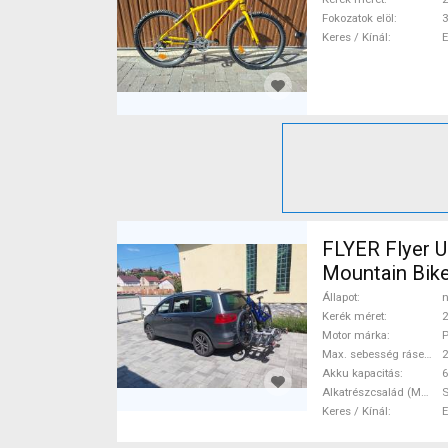
Fokozatok elöl
3
Keres / Kínál
FLYER Flyer Upr
Mountain Bike 
Shimano Deor
Állapot
n
Kerék méret
2
Motor márka
P
Max. sebesség rásegítéssel
Akku kapacitás
6
Alkatrészcsalád (MTB)
Keres / Kínál