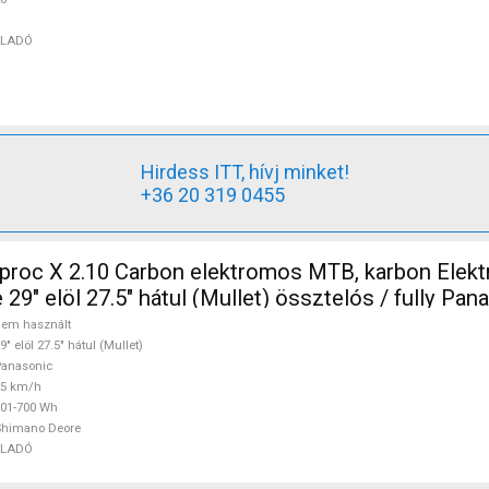
ELADÓ
Hirdess ITT, hívj minket!
+36 20 319 0455
oc X 2.10 Carbon elektromos MTB, karbon Elektromos
29" elöl 27.5" hátul (Mullet) össztelós / fully Pan
e nem használt ELADÓ
em használt
9" elöl 27.5" hátul (Mullet)
anasonic
25 km/h
01-700 Wh
Shimano Deore
ELADÓ