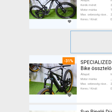
Állapot
h
Kerék méret
2
Motor márka
Max. sebesség rásegítéssel
Keres / Kínál
-31%
SPECIALIZED
Bike összteló
Állapot
h
Motor márka
_
Max. sebesség rásegítéssel
Keres / Kínál
Sun Ringlé Düroc 30 pro Mountain Bike Alkatrész, MTB Kerék / Felni / Gumi