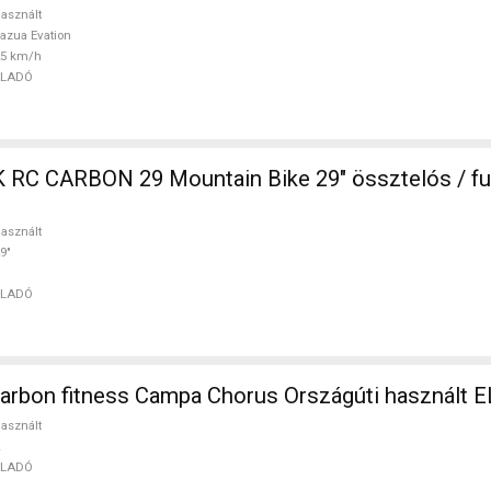
asznált
azua Evation
25 km/h
ELADÓ
in Bike 29" össztelós / fully használt
asznált
9"
ELADÓ
carbon fitness Campa Chorus Országúti használt 
asznált
ELADÓ