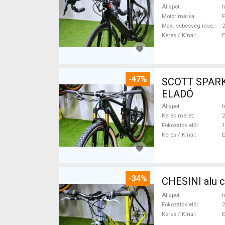
Állapot
h
Motor márka
F
Max. sebesség rásegítéssel
Keres / Kínál
-47%
SCOTT SPARK RC CARBON 29 Mounta
ELADÓ
Állapot
h
Kerék méret
2
Fokozatok elöl
1
Keres / Kínál
-34%
CHESINI alu 
Állapot
h
Fokozatok elöl
2
Keres / Kínál