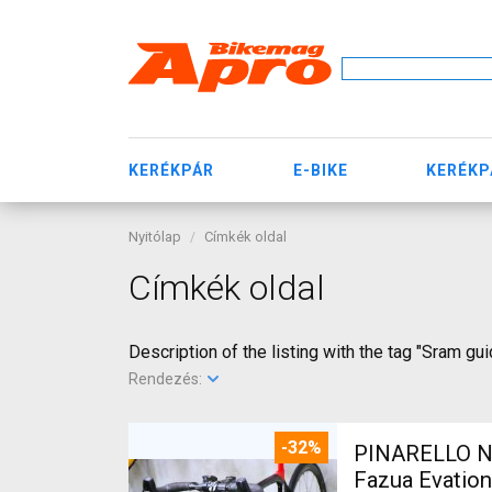
KERÉKPÁR
E-BIKE
KERÉKP
Nyitólap
Címkék oldal
Címkék oldal
Description of the listing with the tag "Sram gui
Rendezés:
-32%
PINARELLO NY
Fazua Evatio