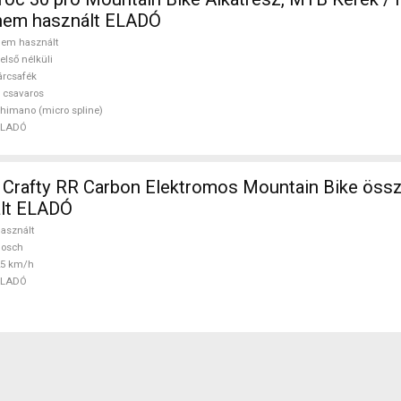
 nem használt ELADÓ
em használt
első nélküli
árcsafék
 csavaros
himano (micro spline)
ELADÓ
afty RR Carbon Elektromos Mountain Bike összte
lt ELADÓ
asznált
Bosch
25 km/h
ELADÓ