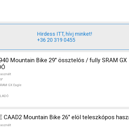
Hirdess ITT, hívj minket!
+36 20 319 0455
40 Mountain Bike 29" össztelós / fully SRAM GX 
DÓ
asznált
9"
SRAM GX Eagle
ELADÓ
AAD2 Mountain Bike 26" elöl teleszkópos hasz
asznált