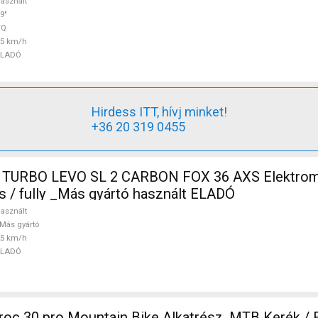
asznált
9"
TQ
25 km/h
ELADÓ
Hirdess ITT, hívj minket!
+36 20 319 0455
 TURBO LEVO SL 2 CARBON FOX 36 AXS Elektro
s / fully _Más gyártó használt ELADÓ
asznált
Más gyártó
25 km/h
ELADÓ