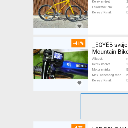
Kerék méret
2
Fokozatok elöl
3
Keres / Kínál
-41%
_EGYÉB svájc
Mountain Bike
Állapot
n
Kerék méret
2
Motor márka
Max. sebesség rásegítéssel
Keres / Kínál
-47%