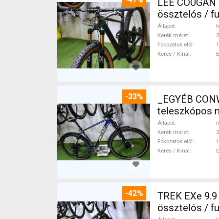
LEE COUGAN CARBON 29 FOX KASHIMA X
össztelós / f
Állapot
h
Kerék méret
2
Fokozatok elöl
1
Keres / Kínál
-33%
_EGYÉB CONWAY MC 29er MTB agydinamós 1x12 Mounta
teleszkópos 
Állapot
n
Kerék méret
2
Fokozatok elöl
1
Keres / Kínál
-42%
TREK EXe 9.9
össztelós / f