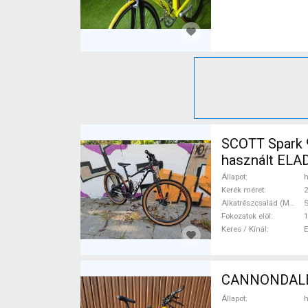
SCOTT Spark 9
használt ELA
Állapot
h
Kerék méret
2
Alkatrészcsalád (MTB)
Fokozatok elöl
1
Keres / Kínál
CANNONDALE C
Állapot
h