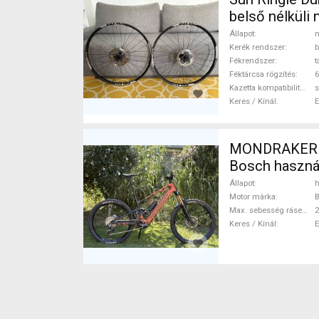
belső nélküli
Állapot
n
Kerék rendszer
b
Fékrendszer
t
Féktárcsa rögzítés
6
Kazetta kompatibilitás
s
Keres / Kínál
MONDRAKER Cr
Bosch haszná
Állapot
h
Motor márka
Max. sebesség rásegítéssel
Keres / Kínál