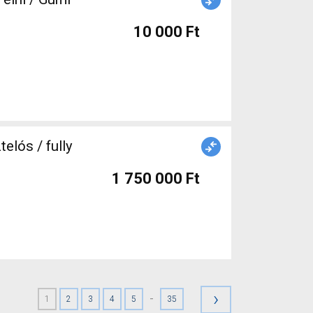
10 000 Ft
lós / fully
1 750 000 Ft
›
-
1
2
3
4
5
35