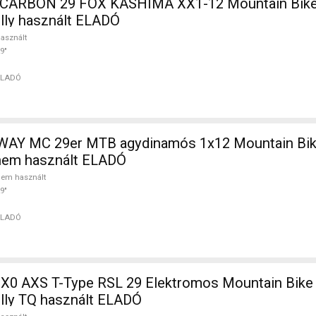
X1-12 Mountain Bike 29"
ully használt ELADÓ
asznált
9"
ELADÓ
in Bike 29" elöl
nem használt ELADÓ
em használt
9"
ELADÓ
 X0 AXS T-Type RSL 29 Elektromos Mountain Bike 
ully TQ használt ELADÓ