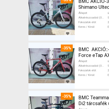
BMC AKCIÓ-35
Shimano Ulteg
Állapot
ú
Alkatrészcsalád (Outi)
S
Fokozatok elöl
2
Keres / Kínál
-35%
BMC AKCIÓ::
Force eTap AX
Állapot
ú
Alkatrészcsalád (Outi)
S
Fokozatok elöl
2
Keres / Kínál
-35%
BMC Teammachi
Di2 tárcsafék 