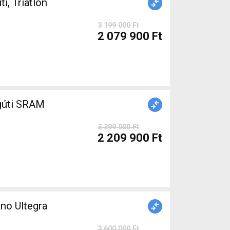
 Triatlon
3 199 000 Ft
2 079 900 Ft
gúti SRAM
3 399 000 Ft
2 209 900 Ft
no Ultegra
3 600 000 Ft