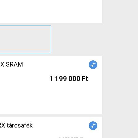
1 199 000 Ft
X tárcsafék