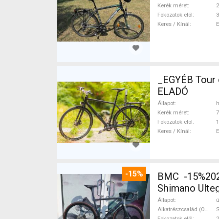
Kerék méret
2
Fokozatok elöl
3
Keres / Kínál
_EGYÉB Tour d
ELADÓ
Állapot
h
Kerék méret
7
Fokozatok elöl
1
Keres / Kínál
-15%
BMC -15%2027
Shimano Ulteg
Állapot
ú
Alkatrészcsalád (Outi)
S
Fokozatok elöl
2