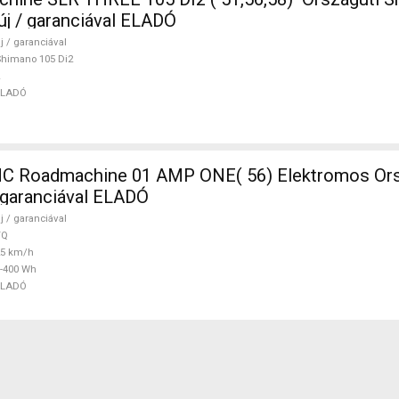
új / garanciával ELADÓ
j / garanciával
himano 105 Di2
ELADÓ
 Roadmachine 01 AMP ONE( 56) Elektromos Ors
/ garanciával ELADÓ
j / garanciával
TQ
25 km/h
-400 Wh
ELADÓ