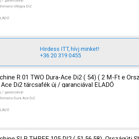
j / garanciával
himano Ultegra Di2
ELADÓ
Hirdess ITT, hívj minket!
+36 20 319 0455
ine R 01 TWO Dura-Ace Di2 ( 54) ( 2 M-Ft e Orsz
Ace Di2 tárcsafék új / garanciával ELADÓ
j / garanciával
himano Dura Ace Di2
ELADÓ
ine SLR THREE 105 DI2 ( 51,56,58) Országúti S