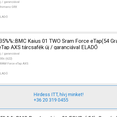
j / garanciával
Shimano GRX
ELADÓ
ap AXS tárcsafék új / garanciával ELADÓ
j / garanciával
00c (622)
RAM Force eTap AXS
ELADÓ
Hirdess ITT, hívj minket!
+36 20 319 0455