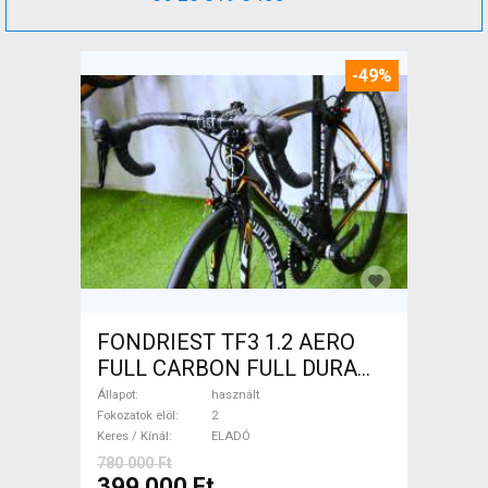
-49%
FONDRIEST TF3 1.2 AERO
FULL CARBON FULL DURA
ACE Országúti patkófék
Állapot
használt
használt ELADÓ
Fokozatok elöl
2
Keres / Kínál
ELADÓ
780 000 Ft
399 000 Ft