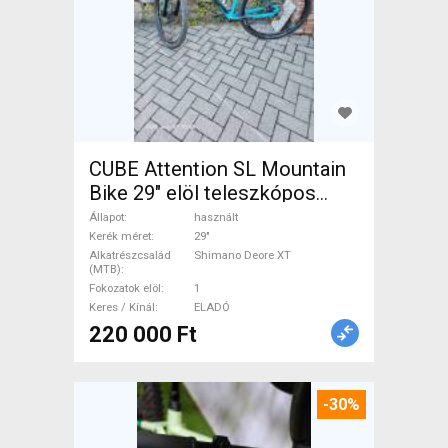
CUBE Attention SL Mountain
Bike 29" elöl teleszkópos
Shimano Deore XT használt
Állapot
használt
ELADÓ
Kerék méret
29"
Alkatrészcsalád
Shimano Deore XT
(MTB)
Fokozatok elöl
1
Keres / Kínál
ELADÓ
220 000 Ft
-30%