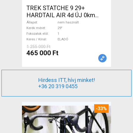
TREK STATCHE 9 29+
HARDTAIL AIR 4d ÚJ 0km
M/L Mountain Bike 29" elöl
Állapot
nem használt
teleszkópos nem használt
Kerék méret
29"
Fokozatok elöl
1
ELADÓ
Keres / Kínál
ELADÓ
1 255 000 Ft
465 000 Ft
Hirdess ITT, hívj minket!
+36 20 319 0455
-33%