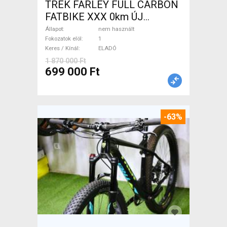
TREK FARLEY FULL CARBON
FATBIKE XXX 0km ÚJ
WAMPA CF Fatbike nem
Állapot
nem használt
használt ELADÓ
Fokozatok elöl
1
Keres / Kínál
ELADÓ
1 870 000 Ft
699 000 Ft
-63%