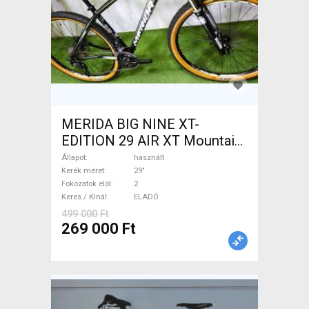
MERIDA BIG NINE XT-
EDITION 29 AIR XT Mountain
Bike 29" elöl teleszkópos
Állapot
használt
használt ELADÓ
Kerék méret
29"
Fokozatok elöl
2
Keres / Kínál
ELADÓ
499 000 Ft
269 000 Ft