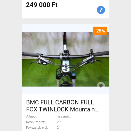
249 000 Ft
-25%
BMC FULL CARBON FULL
FOX TWINLOCK Mountain
Bike 29" össztelós / fully
Állapot
használt
használt ELADÓ
Kerék méret
29"
Fokozatok elöl
2