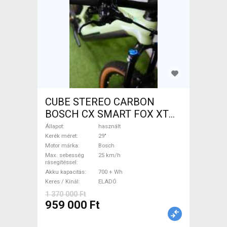
CUBE STEREO CARBON
BOSCH CX SMART FOX XT
Elektromos Mountain Bike
Állapot
használt
29" össztelós / fully Bosch
Kerék méret
29"
Motor márka
Bosch
használt ELADÓ
Max. sebesség
25 km/h
rásegítéssel
Akku kapacitás
700 + Wh
Keres / Kínál
ELADÓ
1 370 000 Ft
959 000 Ft