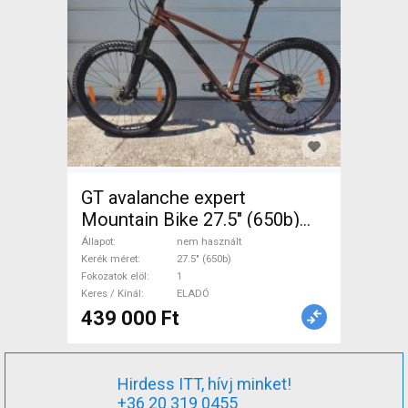
GT avalanche expert
Mountain Bike 27.5" (650b)
elöl teleszkópos nem
Állapot
nem használt
használt ELADÓ
Kerék méret
27.5" (650b)
Fokozatok elöl
1
Keres / Kínál
ELADÓ
439 000 Ft
Hirdess ITT, hívj minket!
+36 20 319 0455