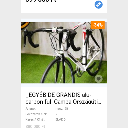
-34%
_EGYÉB DE GRANDIS alu-
carbon full Campa Országúti
használt ELADÓ
Állapot
használt
Fokozatok elöl
2
Keres / Kínál
ELADÓ
380 000 Ft