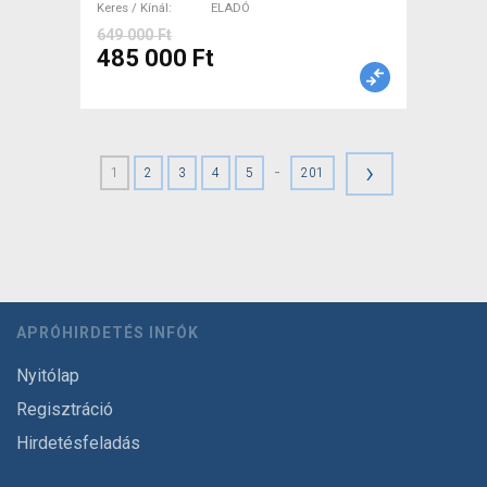
Keres / Kínál
ELADÓ
649 000 Ft
485 000 Ft
›
-
1
2
3
4
5
201
APRÓHIRDETÉS INFÓK
Nyitólap
Regisztráció
Hirdetésfeladás