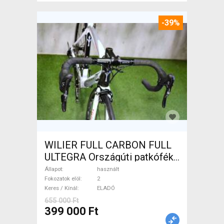
-39%
WILIER FULL CARBON FULL
ULTEGRA Országúti patkófék
használt ELADÓ
Állapot
használt
Fokozatok elöl
2
Keres / Kínál
ELADÓ
655 000 Ft
399 000 Ft