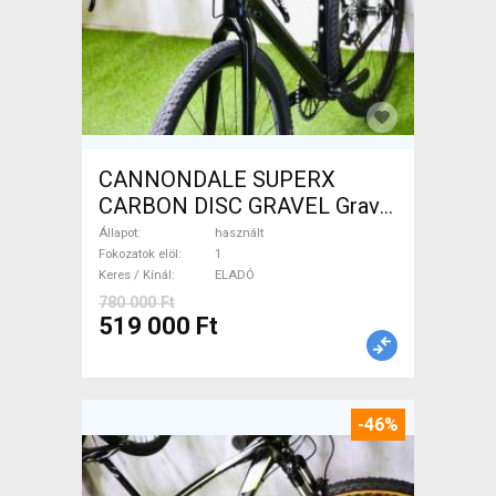
CANNONDALE SUPERX
CARBON DISC GRAVEL Gravel
/ CX tárcsafék használt
Állapot
használt
ELADÓ
Fokozatok elöl
1
Keres / Kínál
ELADÓ
780 000 Ft
519 000 Ft
-46%