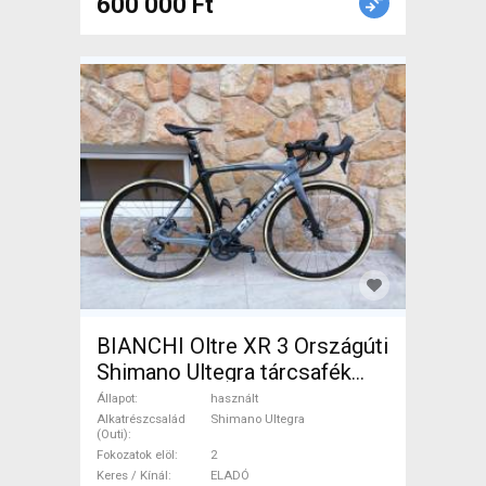
600 000 Ft
BIANCHI Oltre XR 3 Országúti
Shimano Ultegra tárcsafék
használt ELADÓ
Állapot
használt
Alkatrészcsalád
Shimano Ultegra
(Outi)
Fokozatok elöl
2
Keres / Kínál
ELADÓ