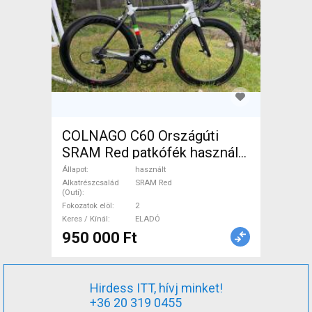
COLNAGO C60 Országúti
SRAM Red patkófék használt
ELADÓ
Állapot
használt
Alkatrészcsalád
SRAM Red
(Outi)
Fokozatok elöl
2
Keres / Kínál
ELADÓ
950 000 Ft
Hirdess ITT, hívj minket!
+36 20 319 0455