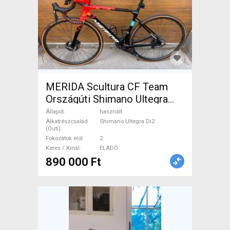
MERIDA Scultura CF Team
Országúti Shimano Ultegra
Di2 tárcsafék használt ELADÓ
Állapot
használt
Alkatrészcsalád
Shimano Ultegra Di2
(Outi)
Fokozatok elöl
2
Keres / Kínál
ELADÓ
890 000 Ft