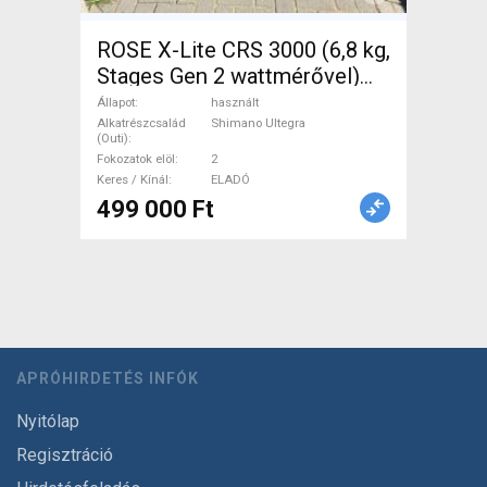
ROSE X-Lite CRS 3000 (6,8 kg,
Stages Gen 2 wattmérővel)
Országúti Shimano Ultegra
Állapot
használt
patkófék használt ELADÓ
Alkatrészcsalád
Shimano Ultegra
(Outi)
Fokozatok elöl
2
Keres / Kínál
ELADÓ
499 000 Ft
APRÓHIRDETÉS INFÓK
Nyitólap
Regisztráció