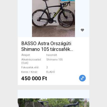
BASSO Astra Országúti
Shimano 105 tárcsafék
használt ELADÓ
Állapot
használt
Alkatrészcsalád
Shimano 105
(Outi)
Fokozatok elöl
2
Keres / Kínál
ELADÓ
450 000 Ft