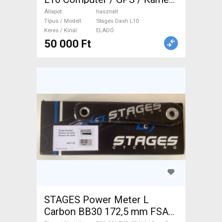
használt ELADÓ
Állapot
használt
Típus / Modell
Stages Dash L10
Keres / Kínál
ELADÓ
50 000 Ft
STAGES Power Meter L
Carbon BB30 172,5 mm FSA