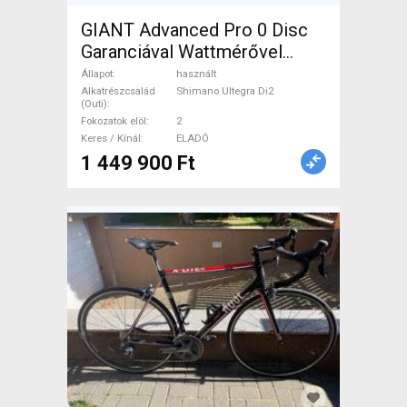
GIANT Advanced Pro 0 Disc
Garanciával Wattmérővel
Országúti Shimano Ultegra
Állapot
használt
Di2 tárcsafék használt ELADÓ
Alkatrészcsalád
Shimano Ultegra Di2
(Outi)
Fokozatok elöl
2
Keres / Kínál
ELADÓ
1 449 900 Ft