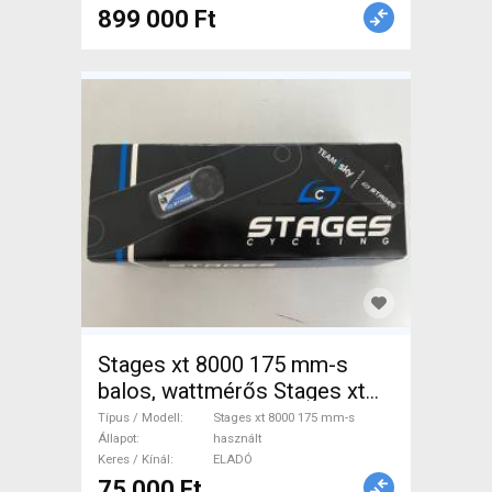
899 000 Ft
Stages xt 8000 175 mm-s
balos, wattmérős Stages xt
8000 175 mm-s Országúti /
Típus / Modell
Stages xt 8000 175 mm-s
Gravel / Triatlon Alkatrész,
Állapot
használt
Keres / Kínál
ELADÓ
Országúti Hajtásrendszer
75 000 Ft