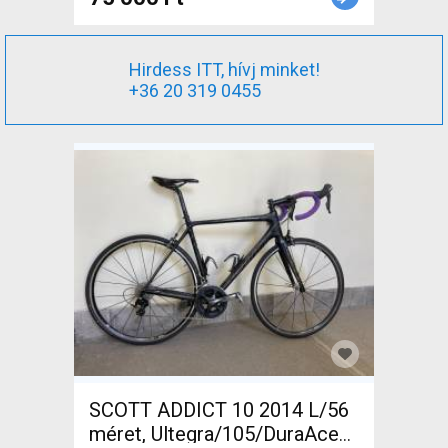
használt ELADÓ
Hirdess ITT, hívj minket!
+36 20 319 0455
SCOTT ADDICT 10 2014 L/56
méret, Ultegra/105/DuraAce