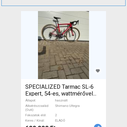
SPECIALIZED Tarmac SL-6
Expert, 54-es, wattmérővel
Országúti Shimano Ultegra
Állapot
használt
patkófék használt ELADÓ
Alkatrészcsalád
Shimano Ultegra
(Outi)
Fokozatok elöl
2
Keres / Kínál
ELADÓ