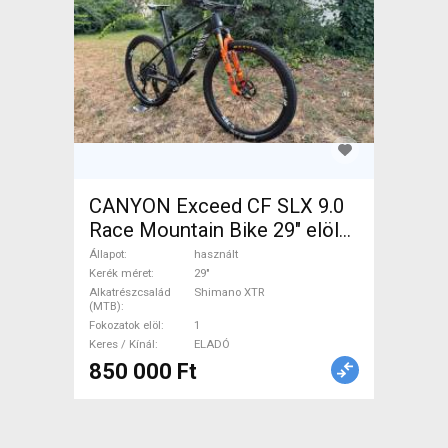
CANYON Exceed CF SLX 9.0
Race Mountain Bike 29" elöl
teleszkópos Shimano XTR
Állapot
használt
használt ELADÓ
Kerék méret
29"
Alkatrészcsalád
Shimano XTR
(MTB)
Fokozatok elöl
1
Keres / Kínál
ELADÓ
850 000 Ft