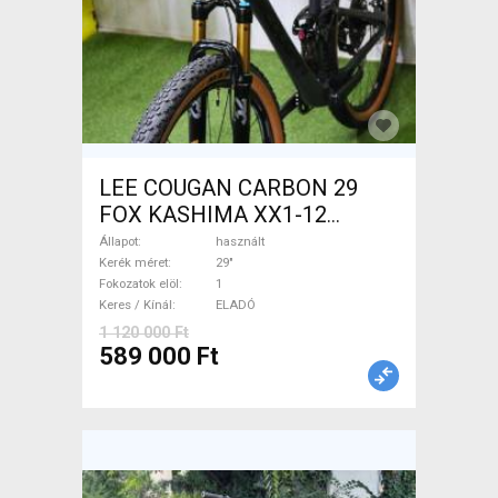
LEE COUGAN CARBON 29
FOX KASHIMA XX1-12
Mountain Bike 29" össztelós
Állapot
használt
/ fully használt ELADÓ
Kerék méret
29"
Fokozatok elöl
1
Keres / Kínál
ELADÓ
1 120 000 Ft
589 000 Ft