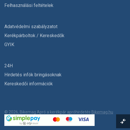
Felhasználási feltételek
Adatvédelmi szabályzatot
Kerékpárboltok / Kereskedők
GYIK
24H
Hirdetés infók bringásoknak
Kereskedői információk
© 2026, Bikemag Apró a kerékpár apróhirdetés
Bikemag.hu