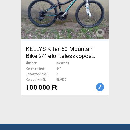
KELLYS Kiter 50 Mountain
Bike 24" elöl teleszkópos
használt ELADÓ
Állapot
használt
Kerék méret
24"
Fokozatok elöl
3
Keres / Kínál
ELADÓ
100 000 Ft