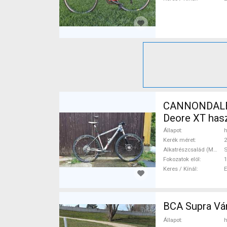
CANNONDALE F
Deore XT has
Állapot
h
Kerék méret
2
Alkatrészcsalád (MTB)
Fokozatok elöl
1
Keres / Kínál
BCA Supra Vár
Állapot
h