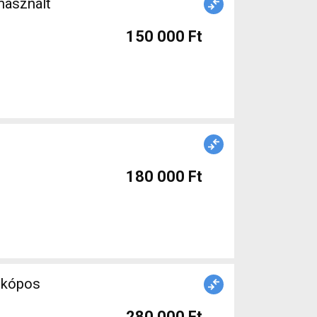
használt
150 000 Ft
Ó
180 000 Ft
zkópos
280 000 Ft