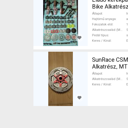
Bike Alkatrés
Állapot
h
Hajtómű anyaga
a
Fokozatok elöl
1
Alkatrészcsalád (MTB)
Pedál típus
Keres / Kínál
SunRace CSMX
Alkatrész, M
Állapot
h
Alkatrészcsalád (MTB)
Keres / Kínál