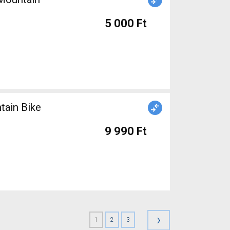
5 000 Ft
ain Bike
9 990 Ft
›
1
2
3