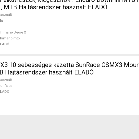
z, MTB Hajtásrendszer használt ELADÓ
asznált
lu
Shimano Deore XT
shimano mtb
ELADÓ
3 10 sebességes kazetta SunRace CSMX3 Mount
TB Hajtásrendszer használt ELADÓ
asznált
SunRace
ELADÓ