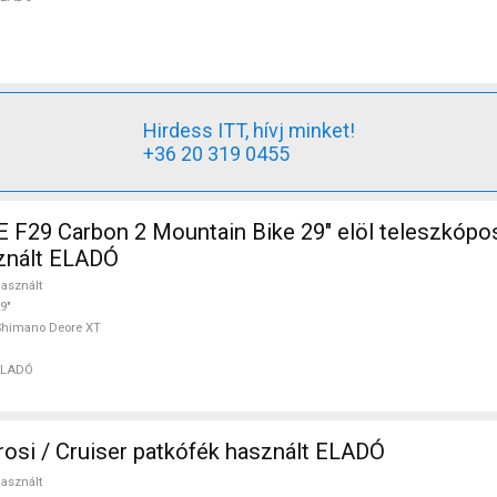
Hirdess ITT, hívj minket!
+36 20 319 0455
29 Carbon 2 Mountain Bike 29" elöl teleszkópo
znált ELADÓ
asznált
9"
Shimano Deore XT
ELADÓ
osi / Cruiser patkófék használt ELADÓ
asznált