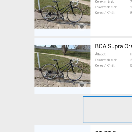
Kerék méret
7
Fokozatok elöl
2
Keres / Kínál
BCA Supra Or
Állapot
h
Fokozatok elöl
2
Keres / Kínál