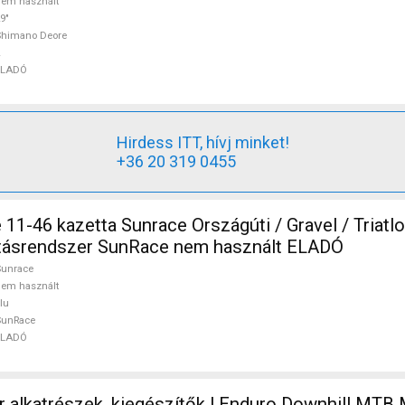
em használt
9"
Shimano Deore
ELADÓ
Hirdess ITT, hívj minket!
+36 20 319 0455
Országúti / Gravel / Triatlon Alkatrész,
jtásrendszer SunRace nem használt ELADÓ
Sunrace
em használt
lu
SunRace
ELADÓ
r alkatrészek, kiegészítők ! Enduro Downhill MTB