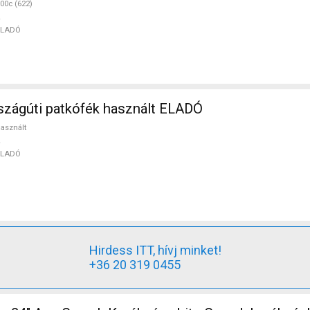
00c (622)
ELADÓ
szágúti patkófék használt ELADÓ
asznált
ELADÓ
Hirdess ITT, hívj minket!
+36 20 319 0455