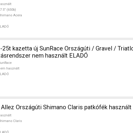
asznált
7.5" (650b)
Shimano Acera
ELADÓ
25t kazetta új SunRace Országúti / Gravel / Triatl
jtásrendszer nem használt ELADÓ
SunRace
em használt
ELADÓ
llez Országúti Shimano Claris patkófék használ
asznált
himano Claris
ELADÓ