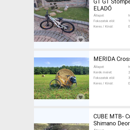
GT GT Stomper
ELADÓ
Állapot
h
Fokozatok elöl
1
Keres / Kínál
MERIDA Cross
Állapot
h
Kerék méret
2
Fokozatok elöl
3
Keres / Kínál
CUBE MTB- Cu
Shimano Deor