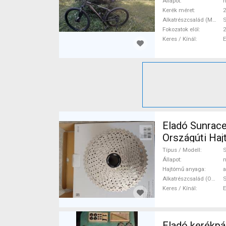
Állapot
n
Kerék méret
2
Alkatrészcsalád (MTB)
Fokozatok elöl
2
Keres / Kínál
Eladó Sunrace 11-46 kazetta Sunrace 
Országúti Ha
Típus / Modell
Állapot
n
Hajtómű anyaga
a
Alkatrészcsalád (Outi)
Keres / Kínál
Eladó kerékpá