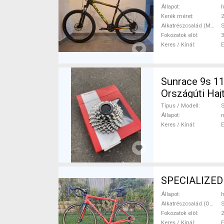
Állapot
h
Kerék méret
2
Alkatrészcsalád (MTB)
Fokozatok elöl
3
Keres / Kínál
Sunrace 9s 11-
Országúti Ha
Típus / Modell
Állapot
n
Keres / Kínál
SPECIALIZED A
Állapot
h
Alkatrészcsalád (Outi)
S
Fokozatok elöl
2
Keres / Kínál