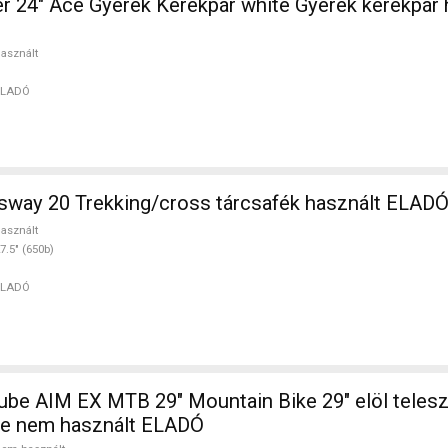
 24" Ace Gyerek Kerékpár white Gyerek kerékpár 
asznált
ELADÓ
way 20 Trekking/cross tárcsafék használt ELAD
asznált
7.5" (650b)
ELADÓ
be AIM EX MTB 29" Mountain Bike 29" elöl teles
e nem használt ELADÓ