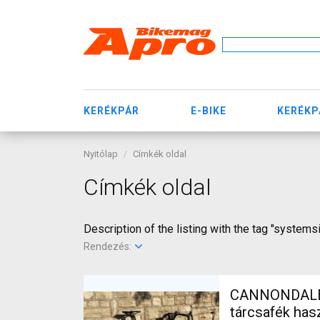
KERÉKPÁR
E-BIKE
KERÉKP
Nyitólap
Címkék oldal
Címkék oldal
Description of the listing with the tag "systems
Rendezés:
CANNONDALE S
tárcsafék ha