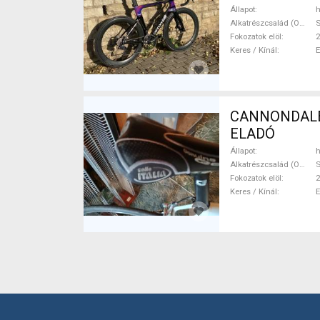
Állapot
h
Alkatrészcsalád (Outi)
S
Fokozatok elöl
2
Keres / Kínál
CANNONDALE S
ELADÓ
Állapot
h
Alkatrészcsalád (Outi)
S
Fokozatok elöl
2
Keres / Kínál