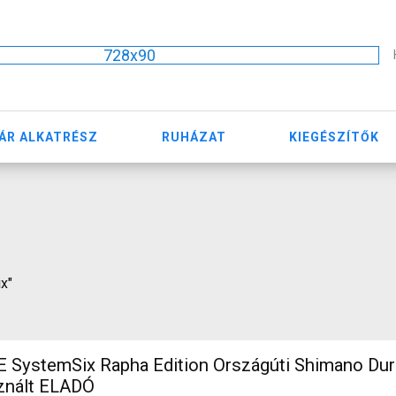
728x90
ÁR ALKATRÉSZ
RUHÁZAT
KIEGÉSZÍTŐK
ix"
ystemSix Rapha Edition Országúti Shimano Dur
sznált ELADÓ