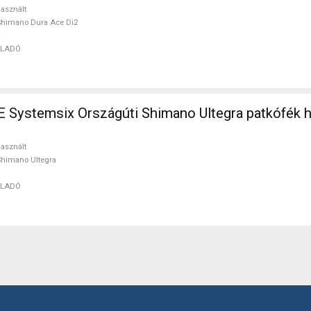
asznált
himano Dura Ace Di2
ELADÓ
ystemsix Országúti Shimano Ultegra patkófék h
asznált
himano Ultegra
ELADÓ