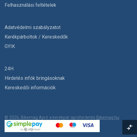
Felhasználási feltételek
Adatvédelmi szabályzatot
Kerékpárboltok / Kereskedők
GYIK
24H
Hirdetés infók bringásoknak
Kereskedői információk
© 2026, Bikemag Apró a kerékpár apróhirdetés
Bikemag.hu