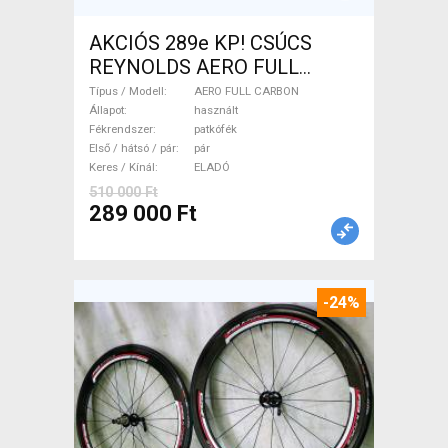
AKCIÓS 289e KP! CSÚCS
REYNOLDS AERO FULL
CARBON kerékszett AERO
Típus / Modell
AERO FULL CARBON
FULL CARBON Országúti /
Állapot
használt
Fékrendszer
patkófék
Gravel / Triatlon Alkatrész,
Első / hátsó / pár
pár
Országúti Kerék / Felni / Gumi
Keres / Kínál
ELADÓ
használt ELADÓ
510 000 Ft
289 000 Ft
-24%