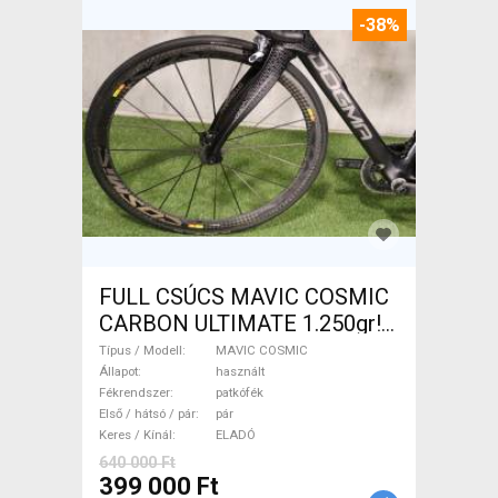
-38%
FULL CSÚCS MAVIC COSMIC
CARBON ULTIMATE 1.250gr!
MAVIC COSMIC Országúti /
Típus / Modell
MAVIC COSMIC
Gravel / Triatlon Alkatrész,
Állapot
használt
Fékrendszer
patkófék
Országúti Kerék / Felni / Gumi
Első / hátsó / pár
pár
használt ELADÓ
Keres / Kínál
ELADÓ
640 000 Ft
399 000 Ft