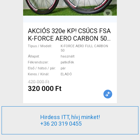
AKCIÓS 320e KP! CSÚCS FSA
K-FORCE AERO CARBON 50
Tubular 1.390gr K-FORCE
Típus / Modell
K-FORCE AERO FULL CARBON
50
AERO FULL CARBON 50
Állapot
használt
Országúti / Gravel / Triatlon
Fékrendszer
patkófék
Alkatrész, Országúti Kerék /
Első / hátsó / pár
pár
Keres / Kínál
ELADÓ
Felni / Gumi használt ELADÓ
420 000 Ft
320 000 Ft
Hirdess ITT, hívj minket!
+36 20 319 0455