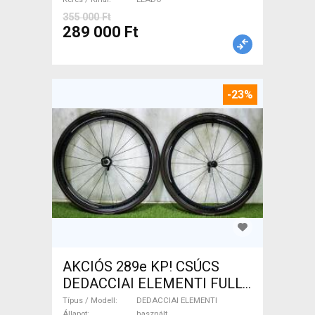
használt ELADÓ
355 000 Ft
289 000 Ft
-23%
AKCIÓS 289e KP! CSÚCS
DEDACCIAI ELEMENTI FULL
CARBON 45 TUBULAR
Típus / Modell
DEDACCIAI ELEMENTI
Állapot
használt