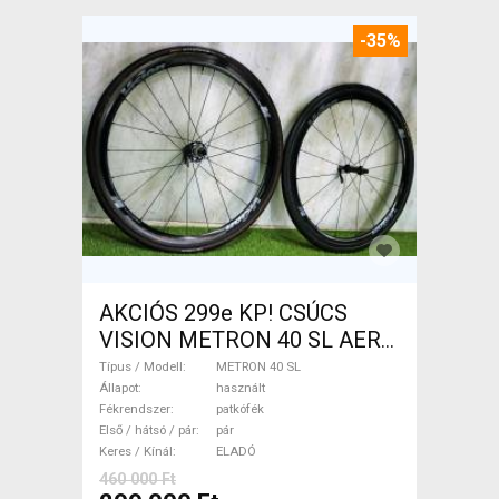
-35%
AKCIÓS 299e KP! CSÚCS
VISION METRON 40 SL AERO
CARBON 1.330g/pár METRON
Típus / Modell
METRON 40 SL
40 SL Országúti / Gravel /
Állapot
használt
Fékrendszer
patkófék
Triatlon Alkatrész, Országúti
Első / hátsó / pár
pár
Kerék / Felni / Gumi használt
Keres / Kínál
ELADÓ
ELADÓ
460 000 Ft