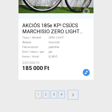
AKCIÓS 185e KP! CSÚCS
MARCHISIO ZERO LIGHT
Carbon agyas 1.390g/pár!
Típus / Modell
ZERO LIGHT
ZERO LIGHT Országúti /
Állapot
használt
Fékrendszer
patkófék
Gravel / Triatlon Alkatrész,
Első / hátsó / pár
pár
Országúti Kerék / Felni / Gumi
Keres / Kínál
ELADÓ
használt ELADÓ
240 000 Ft
185 000 Ft
›
1
2
3
4