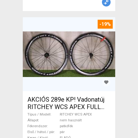
-19%
AKCIÓS 289e KP! Vadonatúj
RITCHEY WCS APEX FULL
CARBON kerékszett RITCHEY
Típus / Modell
RITCHEY WCS APEX
WCS APEX Országúti / Gravel
Állapot
nem használt
Fékrendszer
patkófék
/ Triatlon Alkatrész, Országúti
Első / hátsó / pár
pár
Kerék / Felni / Gumi nem
Keres / Kínál
ELADÓ