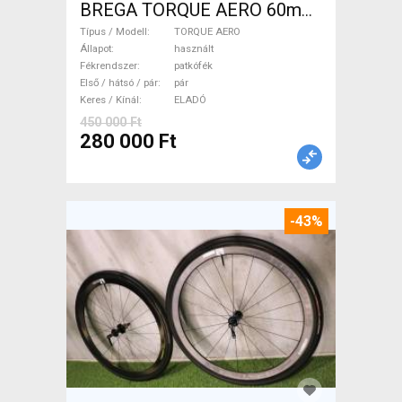
BREGA TORQUE AERO 60mm
CARBON Carbon agyak
Típus / Modell
TORQUE AERO
-1.430gr! TORQUE AERO
Állapot
használt
Fékrendszer
patkófék
Országúti / Gravel / Triatlon
Első / hátsó / pár
pár
Alkatrész, Országúti Kerék /
Keres / Kínál
ELADÓ
Felni / Gumi használt ELADÓ
450 000 Ft
280 000 Ft
-43%