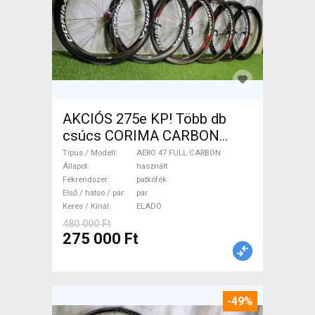
AKCIÓS 275e KP! Több db
csúcs CORIMA CARBON
kézzel készült kerékszett!
Típus / Modell
AERO 47 FULL CARBON
AERO 47 FULL CARBON
Állapot
használt
Fékrendszer
patkófék
Országúti / Gravel / Triatlon
Első / hátsó / pár
pár
Alkatrész, Országúti Kerék /
Keres / Kínál
ELADÓ
Felni / Gumi használt ELADÓ
480 000 Ft
275 000 Ft
-49%