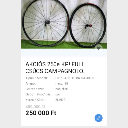
AKCIÓS 250e KP! FULL
CSÚCS CAMPAGNOLO
HYPERON ULTRA CARBON
Típus / Modell
HYPERON ULTRA CARBON
1.350gr! HYPERON ULTRA
Állapot
használt
Fékrendszer
patkófék
CARBON Országúti / Gravel /
Első / hátsó / pár
pár
Triatlon Alkatrész, Országúti
Keres / Kínál
ELADÓ
Kerék / Felni / Gumi használt
489 000 Ft
ELADÓ
250 000 Ft