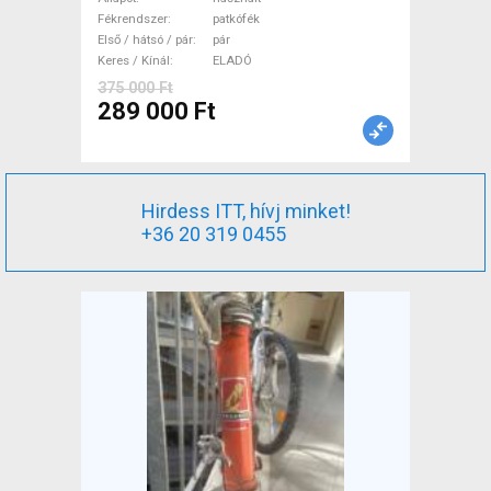
DEDACCIAI ELEMENTI
Fékrendszer
patkófék
Országúti / Gravel / Triatlon
Első / hátsó / pár
pár
Alkatrész, Országúti Kerék /
Keres / Kínál
ELADÓ
Felni / Gumi használt ELADÓ
375 000 Ft
289 000 Ft
Hirdess ITT, hívj minket!
+36 20 319 0455