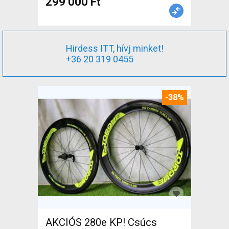
299 000 Ft
Hirdess ITT, hívj minket!
+36 20 319 0455
-38%
AKCIÓS 280e KP! Csúcs