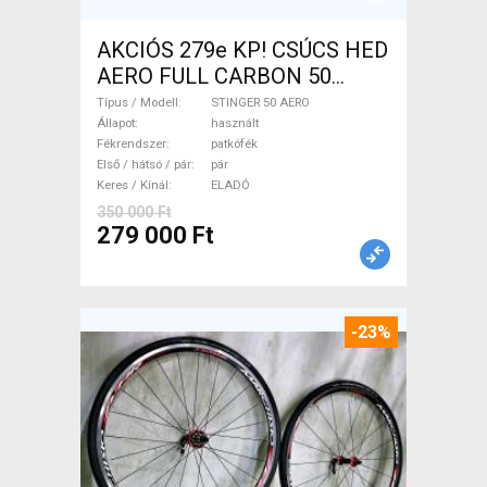
AKCIÓS 279e KP! CSÚCS HED
AERO FULL CARBON 50
carbon agyas kerékszett
Típus / Modell
STINGER 50 AERO
STINGER 50 AERO Országúti
Állapot
használt
Fékrendszer
patkófék
/ Gravel / Triatlon Alkatrész,
Első / hátsó / pár
pár
Országúti Kerék / Felni / Gumi
Keres / Kínál
ELADÓ
használt ELADÓ
350 000 Ft
279 000 Ft
-23%