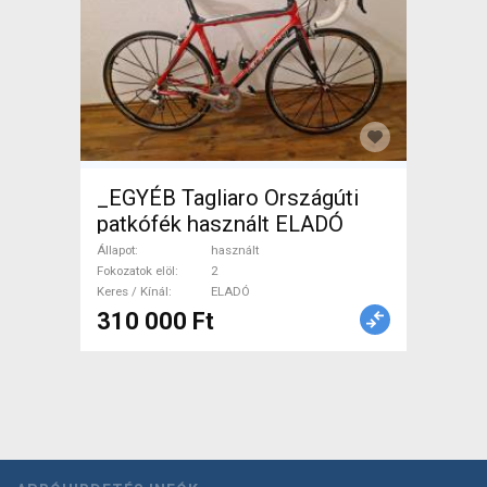
_EGYÉB Tagliaro Országúti
patkófék használt ELADÓ
Állapot
használt
Fokozatok elöl
2
Keres / Kínál
ELADÓ
310 000 Ft