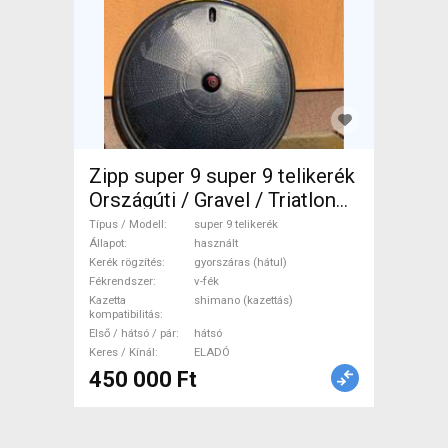
Zipp super 9 super 9 telikerék
Országúti / Gravel / Triatlon
Alkatrész, Országúti Kerék /
Típus / Modell
super 9 telikerék
Felni / Gumi használt ELADÓ
Állapot
használt
Kerék rögzítés
gyorszáras (hátul)
Fékrendszer
v-fék
Kazetta
shimano (kazettás)
kompatibilitás
Első / hátsó / pár
hátsó
Keres / Kínál
ELADÓ
450 000 Ft