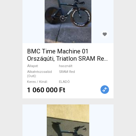
BMC Time Machine 01
Országúti, Triatlon SRAM Red
patkófék használt ELADÓ
Állapot
használt
Alkatrészcsalád
SRAM Red
(Outi)
Keres / Kínál
ELADÓ
1 060 000 Ft