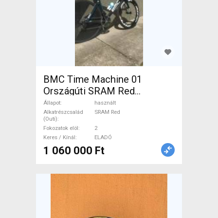
BMC Time Machine 01
Országúti SRAM Red
patkófék használt ELADÓ
Állapot
használt
Alkatrészcsalád
SRAM Red
(Outi)
Fokozatok elöl
2
Keres / Kínál
ELADÓ
1 060 000 Ft