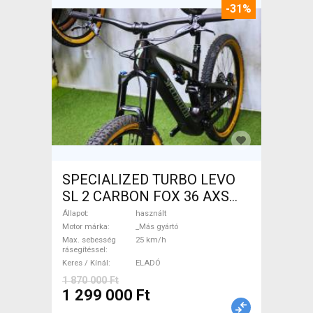
-31%
SPECIALIZED TURBO LEVO
SL 2 CARBON FOX 36 AXS
Elektromos Mountain Bike
Állapot
használt
össztelós / fully _Más gyártó
Motor márka
_Más gyártó
Max. sebesség
25 km/h
használt ELADÓ
rásegítéssel
Keres / Kínál
ELADÓ
1 870 000 Ft
1 299 000 Ft