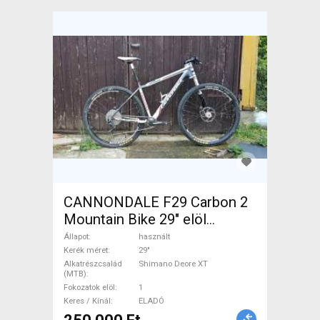
CANNONDALE F29 Carbon 2
Mountain Bike 29" elöl
teleszkópos Shimano Deore
Állapot
használt
XT használt ELADÓ
Kerék méret
29"
Alkatrészcsalád
Shimano Deore XT
(MTB)
Fokozatok elöl
1
Keres / Kínál
ELADÓ