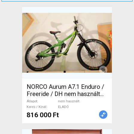
NORCO Aurum A7.1 Enduro /
Freeride / DH nem használt
ELADÓ
Állapot
nem használt
Keres / Kínál
ELADÓ
816 000 Ft