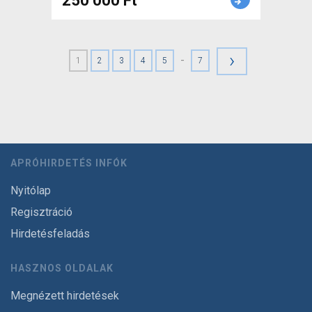
250 000 Ft
›
-
1
2
3
4
5
7
APRÓHIRDETÉS INFÓK
Nyitólap
Regisztráció
Hirdetésfeladás
HASZNOS OLDALAK
Megnézett hirdetések