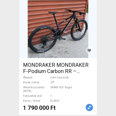
MONDRAKER MONDRAKER
F-Podium Carbon RR –
XTR/X01 EAGLE (L) Mountain
Állapot
nem használt
Bike 29" össztelós / fully
Kerék méret
29"
Alkatrészcsalád
SRAM X01 Eagle
SRAM X01 Eagle nem
(MTB)
használt ELADÓ
Fokozatok elöl
1
Keres / Kínál
ELADÓ
1 790 000 Ft