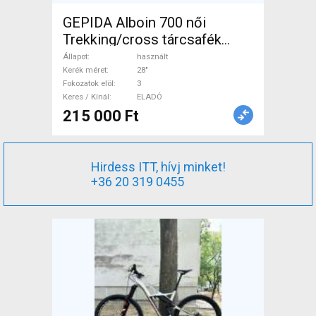
GEPIDA Alboin 700 női
Trekking/cross tárcsafék
használt ELADÓ
Állapot
használt
Kerék méret
28"
Fokozatok elöl
3
Keres / Kínál
ELADÓ
215 000 Ft
Hirdess ITT, hívj minket!
+36 20 319 0455