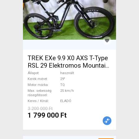
TREK EXe 9.9 X0 AXS T-Type
RSL 29 Elektromos Mountain
Bike 29" össztelós / fully TQ
Állapot
használt
használt ELADÓ
Kerék méret
29"
Motor márka
TQ
Max. sebesség
25 km/h
rásegítéssel
Keres / Kínál
ELADÓ
3 200 000 Ft
1 799 000 Ft