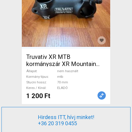
Truvativ XR MTB
kormányszár XR Mountain
Bike Alkatrész, MTB Kormány
Állapot
nem használt
/ Stucni / Markolat nem
Kormány típus
mtb
Stucni hossz
70 mm
használt ELADÓ
Keres / Kínál
ELADÓ
1 200 Ft
Hirdess ITT, hívj minket!
+36 20 319 0455