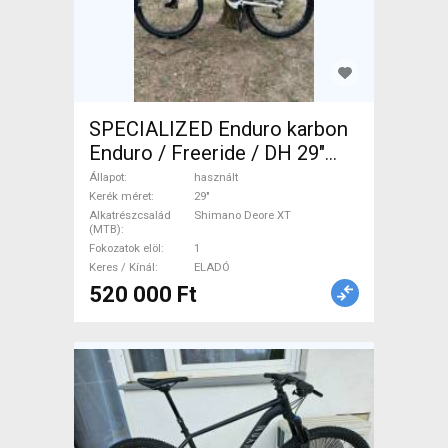
SPECIALIZED Enduro karbon
Enduro / Freeride / DH 29"
Shimano Deore XT használt
Állapot
használt
ELADÓ
Kerék méret
29"
Alkatrészcsalád
Shimano Deore XT
(MTB)
Fokozatok elöl
1
Keres / Kínál
ELADÓ
520 000 Ft