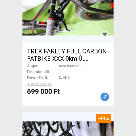
TREK FARLEY FULL CARBON
FATBIKE XXX 0km ÚJ
WAMPA CF Fatbike nem
Állapot
nem használt
használt ELADÓ
Fokozatok elöl
1
Keres / Kínál
ELADÓ
1 870 000 Ft
699 000 Ft
-44%