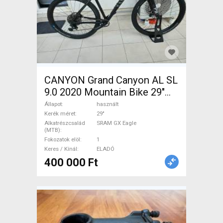
CANYON Grand Canyon AL SL
9.0 2020 Mountain Bike 29"
elöl teleszkópos SRAM GX
Állapot
használt
Eagle használt ELADÓ
Kerék méret
29"
Alkatrészcsalád
SRAM GX Eagle
(MTB)
Fokozatok elöl
1
Keres / Kínál
ELADÓ
400 000 Ft