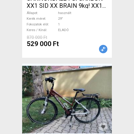
XX1 SID XX BRAIN 9kg! XX1
EAGLE Mountain Bike 29" elöl
Állapot
használt
teleszkópos használt ELADÓ
Kerék méret
29"
Fokozatok elöl
1
Keres / Kínál
ELADÓ
870 000 Ft
529 000 Ft