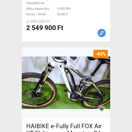
rásegítéssel
Akku kapacitás
0-400 Wh
Keres / Kínál
ELADÓ
2 999 000 Ft
2 549 900 Ft
-40%
HAIBIKE e-Fully Full FOX Air