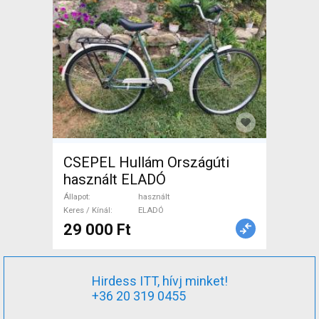
CSEPEL Hullám Országúti
használt ELADÓ
Állapot
használt
Keres / Kínál
ELADÓ
29 000 Ft
Hirdess ITT, hívj minket!
+36 20 319 0455