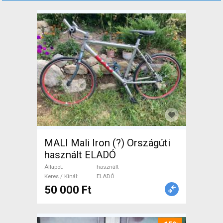
MALI Mali Iron (?) Országúti
használt ELADÓ
Állapot
használt
Keres / Kínál
ELADÓ
50 000 Ft