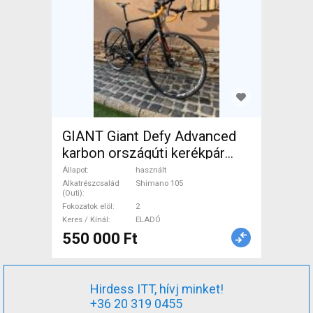
GIANT Giant Defy Advanced
karbon országúti kerékpár
Országúti Shimano 105
Állapot
használt
tárcsafék használt ELADÓ
Alkatrészcsalád
Shimano 105
(Outi)
Fokozatok elöl
2
Keres / Kínál
ELADÓ
550 000 Ft
Hirdess ITT, hívj minket!
+36 20 319 0455