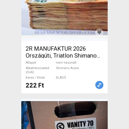
2R MANUFAKTUR 2026
Országúti, Triatlon Shimano
Acera tárcsafék nem használt
Állapot
nem használt
ELADÓ
Alkatrészcsalád
Shimano Acera
(Outi)
Keres / Kínál
ELADÓ
222 Ft