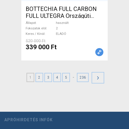
BOTTECHIA FULL CARBON
FULL ULTEGRA Országúti
használt ELADÓ
Állapot
használt
Fokozatok elöl
2
Keres / Kínál
ELADÓ
520 000 Ft
339 000 Ft
›
-
1
2
3
4
5
236
APRÓHIRDETÉS INFÓK