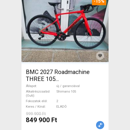
-15%
BMC 2027 Roadmachine
THREE 105
(47,51,54,56,58,61) Országúti
Állapot
új / garanciával
Shimano 105 tárcsafék új /
Alkatrészcsalád
Shimano 105
(Outi)
garanciával ELADÓ
Fokozatok elöl
2
Keres / Kínál
ELADÓ
999 900 Ft
849 900 Ft