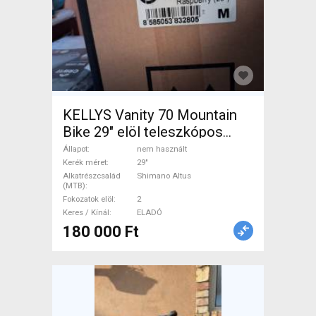
KELLYS Vanity 70 Mountain
Bike 29" elöl teleszkópos
Shimano Altus nem használt
Állapot
nem használt
ELADÓ
Kerék méret
29"
Alkatrészcsalád
Shimano Altus
(MTB)
Fokozatok elöl
2
Keres / Kínál
ELADÓ
180 000 Ft