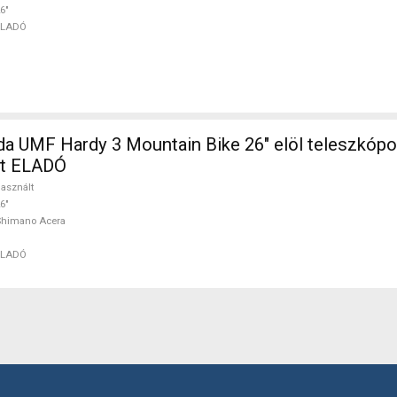
6"
ELADÓ
a UMF Hardy 3 Mountain Bike 26" elöl teleszkóp
lt ELADÓ
asznált
6"
Shimano Acera
ELADÓ