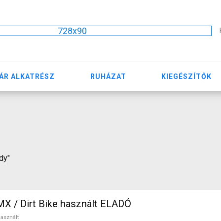
728x90
ÁR ALKATRÉSZ
RUHÁZAT
KIEGÉSZÍTŐK
dy"
F Hardy BMX / Dirt Bike használt ELADÓ
asznált