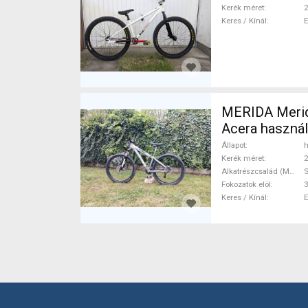
Kerék méret
2
Keres / Kínál
MERIDA Merid
Acera haszná
Állapot
h
Kerék méret
2
Alkatrészcsalád (MTB)
Fokozatok elöl
3
Keres / Kínál