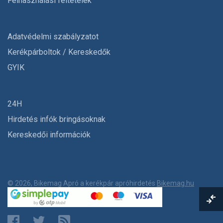
Felhasználási feltételek
Adatvédelmi szabályzatot
Kerékpárboltok / Kereskedők
GYIK
24H
Hirdetés infók bringásoknak
Kereskedői információk
© 2026, Bikemag Apró a kerékpár apróhirdetés
Bikemag.hu