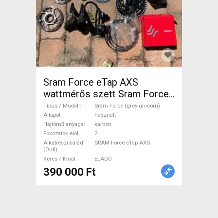
Sram Force eTap AXS
wattmérős szett Sram Force
(grey unicorn) Országúti /
Típus / Modell
Sram Force (grey unicorn)
Gravel / Triatlon Alkatrész,
Állapot
használt
Hajtómű anyaga
karbon
Országúti Hajtásrendszer
Fokozatok elöl
2
SRAM Force eTap AXS
Alkatrészcsalád
SRAM Force eTap AXS
(Outi)
használt ELADÓ
Keres / Kínál
ELADÓ
390 000 Ft