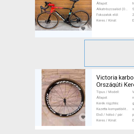
Állapot
h
Alkatrészcsalád (Outi)
S
Fokozatok elöl
2
Keres / Kínál
Victoria karbo
Orsz
Típus / Modell
V
Állapot
n
Kerék rögzítés
g
Kazetta kompatibilitás
s
Első / hátsó / pár
p
Keres / Kínál