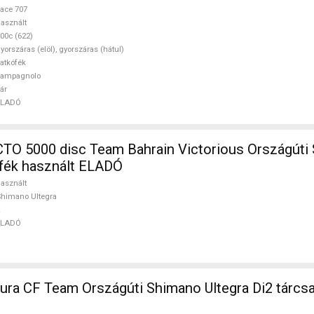
ace 707
asznált
00c (622)
yorszáras (elöl), gyorszáras (hátul)
atkófék
campagnolo
ár
ELADÓ
O 5000 disc Team Bahrain Victorious Országúti
afék használt ELADÓ
asznált
himano Ultegra
ELADÓ
mano Ultegra Di2 tárcsafék használt