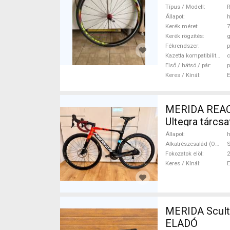
Típus / Modell
R
Állapot
h
Kerék méret
7
Kerék rögzítés
g
Fékrendszer
p
Kazetta kompatibilitás
Első / hátsó / pár
p
Keres / Kínál
MERIDA REACT
Ultegra tárcs
Állapot
h
Alkatrészcsalád (Outi)
S
Fokozatok elöl
2
Keres / Kínál
MERIDA Scultura CF Team Országúti Shi
ELADÓ