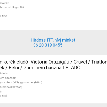
asznált
himano Ultegra Di2
ELADÓ
Hirdess ITT, hívj minket!
+36 20 319 0455
n kerék eladó! Victoria Országúti / Gravel / Triatlo
ágúti Kerék / Felni / Gumi nem használt ELADÓ
ictoria
em használt
yorszáras (elöl), gyorszáras (hátul)
himano (kazettás)
ár
ELADÓ