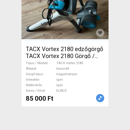
TACX Vortex 2180 edzőgörgő
TACX Vortex 2180 Görgő /
Spinning hagyományos Igen
Típus / Modell
TACX Vortex 2180
Igen használt ELADÓ
Állapot
használt
Görgő típus
hagyományos
Interaktív
Igen
Wattmérős
Igen
Keres / Kínál
ELADÓ
85 000 Ft