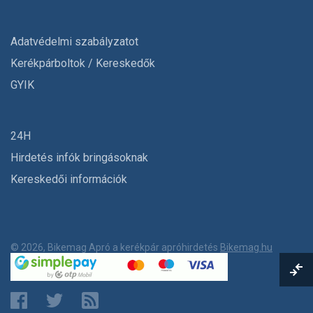
Adatvédelmi szabályzatot
Kerékpárboltok / Kereskedők
GYIK
24H
Hirdetés infók bringásoknak
Kereskedői információk
© 2026, Bikemag Apró a kerékpár apróhirdetés
Bikemag.hu