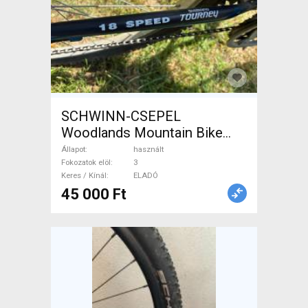
SCHWINN-CSEPEL
Woodlands Mountain Bike
merev használt ELADÓ
Állapot
használt
Fokozatok elöl
3
Keres / Kínál
ELADÓ
45 000 Ft