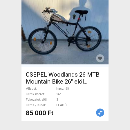
CSEPEL Woodlands 26 MTB
Mountain Bike 26" elöl
teleszkópos használt ELADÓ
Állapot
használt
Kerék méret
26"
Fokozatok elöl
3
Keres / Kínál
ELADÓ
85 000 Ft