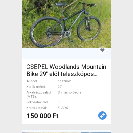
CSEPEL Woodlands Mountain
Bike 29" elöl teleszkópos
Shimano Deore használt
Állapot
használt
ELADÓ
Kerék méret
29"
Alkatrészcsalád
Shimano Deore
(MTB)
Fokozatok elöl
3
Keres / Kínál
ELADÓ
150 000 Ft