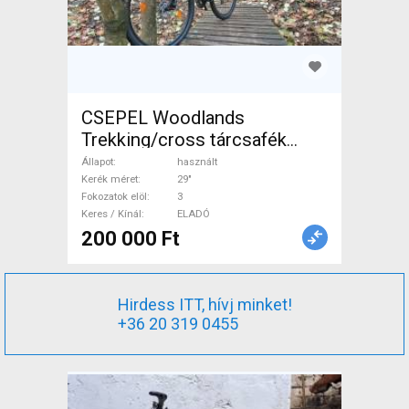
CSEPEL Woodlands
Trekking/cross tárcsafék
használt ELADÓ
Állapot
használt
Kerék méret
29"
Fokozatok elöl
3
Keres / Kínál
ELADÓ
200 000 Ft
Hirdess ITT, hívj minket!
+36 20 319 0455