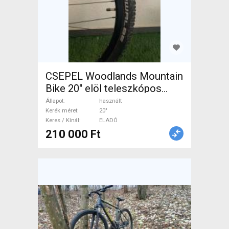
CSEPEL Woodlands Mountain
Bike 20" elöl teleszkópos
használt ELADÓ
Állapot
használt
Kerék méret
20"
Keres / Kínál
ELADÓ
210 000 Ft