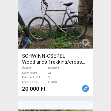
SCHWINN-CSEPEL
Woodlands Trekking/cross
patkófék használt ELADÓ
Állapot
használt
Kerék méret
26"
Fokozatok elöl
3
Keres / Kínál
ELADÓ
20 000 Ft