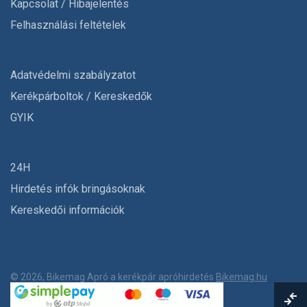
Kapcsolat / Hibajelentés
Felhasználási feltételek
Adatvédelmi szabályzatot
Kerékpárboltok / Kereskedők
GYIK
24H
Hirdetés infók bringásoknak
Kereskedői információk
© 2026, Bikemag Apró a kerékpár apróhirdetés
Bikemag.hu