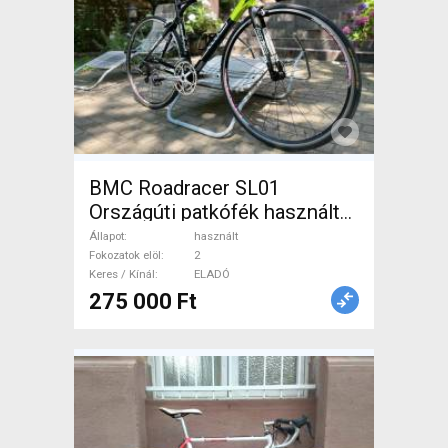
BMC Roadracer SL01
Országúti patkófék használt
ELADÓ
Állapot
használt
Fokozatok elöl
2
Keres / Kínál
ELADÓ
275 000 Ft