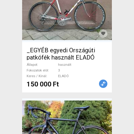
_EGYÉB egyedi Országúti
patkófék használt ELADÓ
Állapot
használt
Fokozatok elöl
3
Keres / Kínál
ELADÓ
150 000 Ft