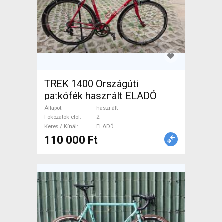
TREK 1400 Országúti
patkófék használt ELADÓ
Állapot
használt
Fokozatok elöl
2
Keres / Kínál
ELADÓ
110 000 Ft