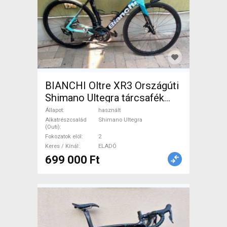
BIANCHI Oltre XR3 Országúti
Shimano Ultegra tárcsafék
használt ELADÓ
Állapot
használt
Alkatrészcsalád
Shimano Ultegra
(Outi)
Fokozatok elöl
2
Keres / Kínál
ELADÓ
699 000 Ft