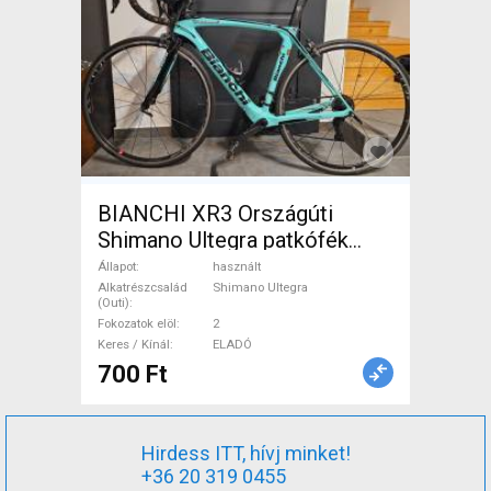
BIANCHI XR3 Országúti
Shimano Ultegra patkófék
használt ELADÓ
Állapot
használt
Alkatrészcsalád
Shimano Ultegra
(Outi)
Fokozatok elöl
2
Keres / Kínál
ELADÓ
700 Ft
Hirdess ITT, hívj minket!
+36 20 319 0455