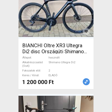
BIANCHI Oltre XR3 Ultegra
Di2 disc Országúti Shimano
Ultegra Di2 tárcsafék használt
Állapot
használt
ELADÓ
Alkatrészcsalád
Shimano Ultegra Di2
(Outi)
Fokozatok elöl
2
Keres / Kínál
ELADÓ
1 200 000 Ft