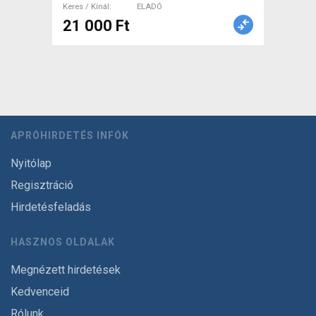
Keres / Kínál
ELADÓ
21 000 Ft
APRÓHIRDETÉS INFÓK
Nyitólap
Regisztráció
Hirdetésfeladás
HASZNOS OLDALAK
Megnézett hirdetések
Kedvenceid
Rólunk