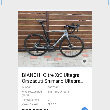
BIANCHI Oltre Xr3 Ultegra
Országúti Shimano Ultegra
tárcsafék használt ELADÓ
Állapot
használt
Alkatrészcsalád
Shimano Ultegra
(Outi)
Fokozatok elöl
2
Keres / Kínál
ELADÓ