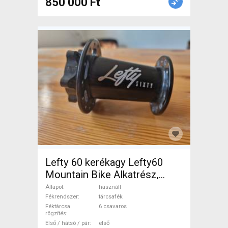
850 000 Ft
Lefty 60 kerékagy Lefty60
Mountain Bike Alkatrész,
MTB Kerék / Felni / Gumi
Állapot
használt
használt ELADÓ
Fékrendszer
tárcsafék
Féktárcsa
6 csavaros
rögzítés
Első / hátsó / pár
első