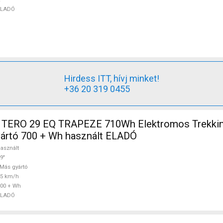
ELADÓ
Hirdess ITT, hívj minket!
+36 20 319 0455
TERO 29 EQ TRAPEZE 710Wh Elektromos Trekkin
ártó 700 + Wh használt ELADÓ
asznált
9"
Más gyártó
25 km/h
00 + Wh
ELADÓ