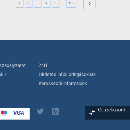
›
-
1
2
3
4
5
96
szabályzatot
24H
ok /
Hirdetés infók bringásoknak
Kereskedői információk
Összehasonlít