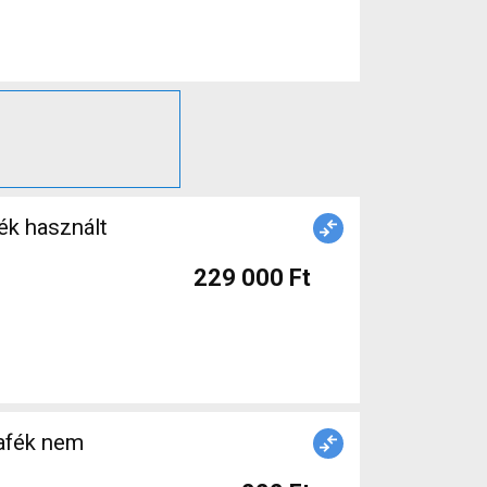
ék használt
229 000 Ft
afék nem