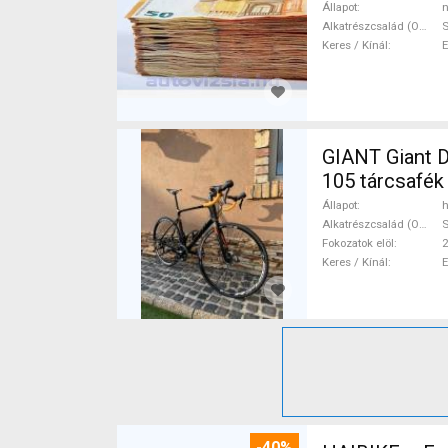
Állapot
n
Alkatrészcsalád (Outi)
Keres / Kínál
GIANT Giant D
105 tárcsafék
Állapot
h
Alkatrészcsalád (Outi)
Fokozatok elöl
2
Keres / Kínál
-40%