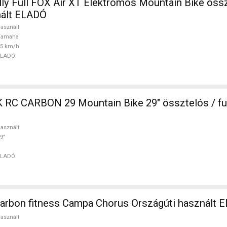
ly Full FOX Air XT Elektromos Mountain Bike összt
ált ELADÓ
asznált
Yamaha
25 km/h
ELADÓ
in Bike 29" össztelós / fully használt
asznált
9"
ELADÓ
carbon fitness Campa Chorus Országúti használt 
asznált