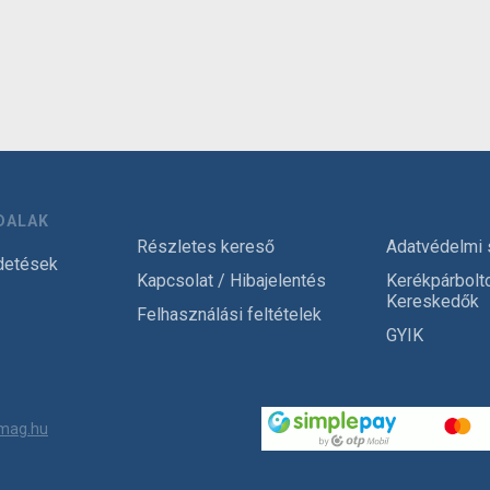
DALAK
Részletes kereső
Adatvédelmi 
detések
Kapcsolat / Hibajelentés
Kerékpárbolt
Kereskedők
Felhasználási feltételek
GYIK
mag.hu