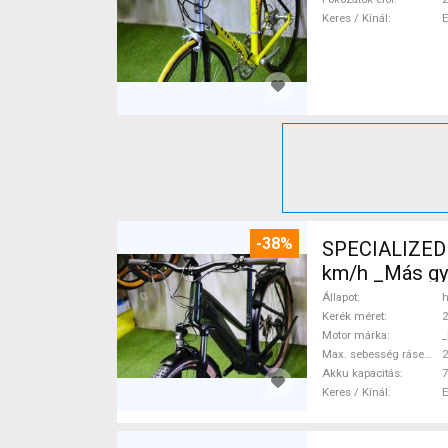
Keres / Kínál
-38%
SPECIALIZED 
km/h _Más gy
Állapot
h
Kerék méret
2
Motor márka
_
Max. sebesség rásegítéssel
Akku kapacitás
7
Keres / Kínál