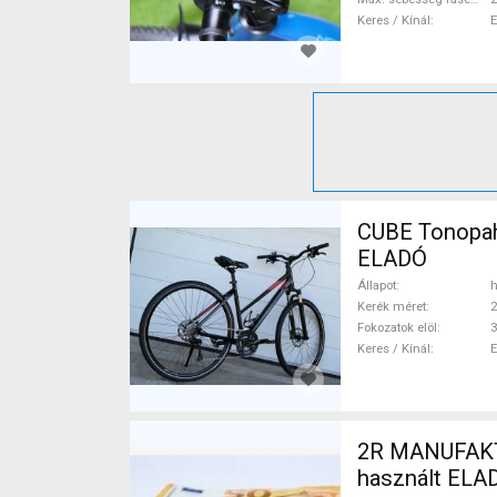
Keres / Kínál
CUBE Tonopah
ELADÓ
Állapot
h
Kerék méret
2
Fokozatok elöl
3
Keres / Kínál
2R MANUFAKTU
használt ELA