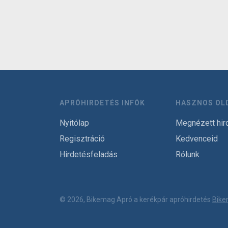
APRÓHIRDETÉS INFÓK
HASZNOS OL
Nyitólap
Megnézett hir
Regisztráció
Kedvenceid
Hirdetésfeladás
Rólunk
© 2026, Bikemag Apró a kerékpár apróhirdetés
Bike