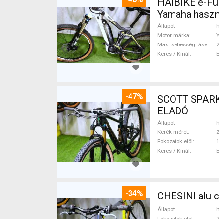
HAIBIKE e-Ful
Yamaha haszn
Állapot
h
Motor márka
Max. sebesség rásegítéssel
Keres / Kínál
-47%
SCOTT SPARK RC CARBON 29 Mounta
ELADÓ
Állapot
h
Kerék méret
2
Fokozatok elöl
1
Keres / Kínál
-34%
CHESINI alu 
Állapot
h
Fokozatok elöl
2