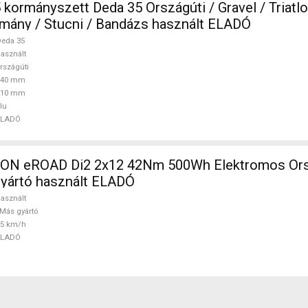
rszágúti / Gravel / Triatlon Alkatrész,
mány / Stucni / Bandázs használt ELADÓ
eda 35
asznált
rszágúti
440 mm
110 mm
lu
ELADÓ
N eROAD Di2 2x12 42Nm 500Wh Elektromos Orsz
gyártó használt ELADÓ
asznált
Más gyártó
25 km/h
ELADÓ