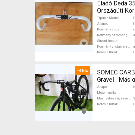
Eladó Deda 35 kormányszett Deda 35 O
Országúti Kor
Típus / Modell
D
Állapot
h
Kormány típus
o
Kormány szélesség
Stucni hossz
Kormány v. stucni anyaga
a
Keres / Kínál
-46%
SOMEC CARBO
Gravel _Más 
Állapot
h
Motor márka
_
Max. sebesség rásegítéssel
Keres / Kínál