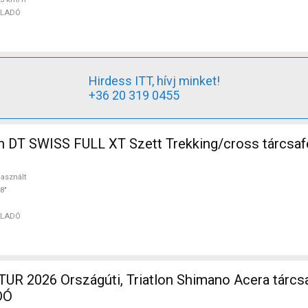
ELADÓ
Hirdess ITT, hívj minket!
+36 20 319 0455
 DT SWISS FULL XT Szett Trekking/cross tárcsaf
asznált
8"
ELADÓ
R 2026 Országúti, Triatlon Shimano Acera tárcs
DÓ