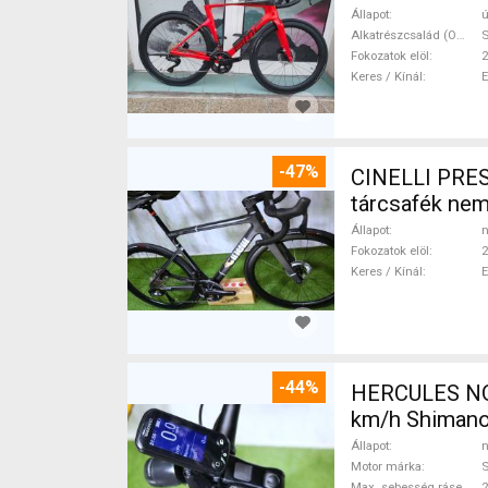
Állapot
ú
Alkatrészcsalád (Outi)
S
Fokozatok elöl
2
Keres / Kínál
-47%
CINELLI PRES
tárcsafék ne
Állapot
n
Fokozatok elöl
2
Keres / Kínál
-44%
HERCULES NOS
km/h Shimano
Állapot
n
Motor márka
Max. sebesség rásegítéssel