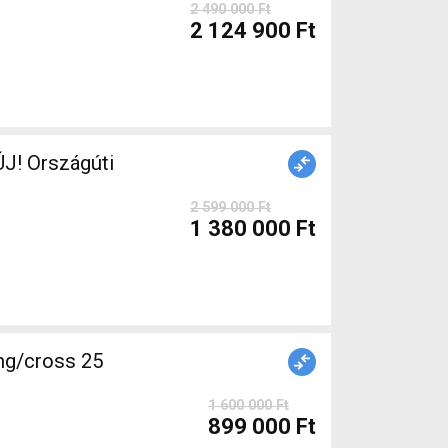
2 490 000 Ft
2 124 900 Ft
J! Országúti
2 599 000 Ft
1 380 000 Ft
ng/cross 25
1 600 000 Ft
899 000 Ft