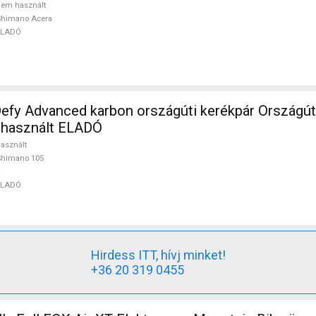
em használt
Shimano Acera
ELADÓ
efy Advanced karbon országúti kerékpár Országú
 használt ELADÓ
asznált
Shimano 105
ELADÓ
Hirdess ITT, hívj minket!
+36 20 319 0455