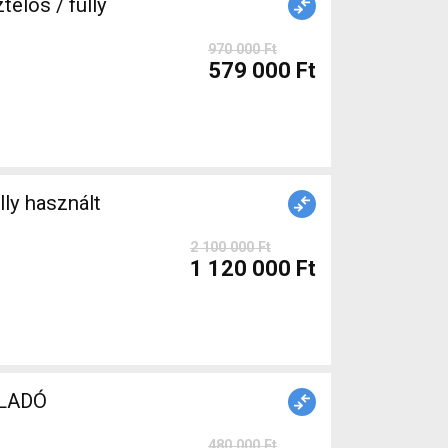
elós / fully
970 000 Ft
579 000 Ft
2 100 000 Ft
1 120 000 Ft
ELADÓ
480 000 Ft