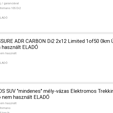
j / garanciával
himano 105 Di2
ELADÓ
SURE ADR CARBON Di2 2x12 Limited 1of50 0km Ú
m használt ELADÓ
em használt
ELADÓ
 SUV "mindenes" mély-vázas Elektromos Trekki
 nem használt ELADÓ
em használt
Shimano
25 km/h