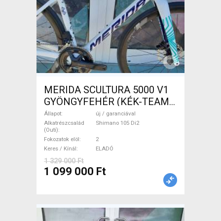
MERIDA SCULTURA 5000 V1
GYÖNGYFEHÉR (KÉK-TEAM)
( XS,S,M) Országúti Shimano
Állapot
új / garanciával
105 Di2 tárcsafék új /
Alkatrészcsalád
Shimano 105 Di2
(Outi)
garanciával ELADÓ
Fokozatok elöl
2
Keres / Kínál
ELADÓ
1 329 000 Ft
1 099 000 Ft