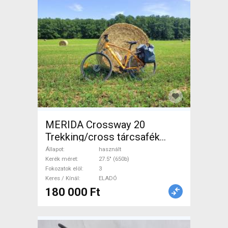
MERIDA Crossway 20
Trekking/cross tárcsafék
használt ELADÓ
Állapot
használt
Kerék méret
27.5" (650b)
Fokozatok elöl
3
Keres / Kínál
ELADÓ
180 000 Ft