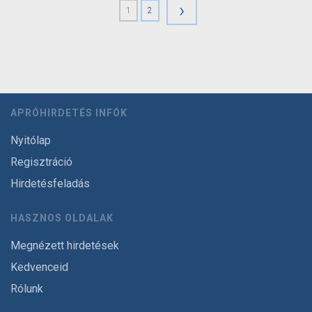
›
1
2
APRÓHIRDETÉS INFÓK
Nyitólap
Regisztráció
Hirdetésfeladás
HASZNOS OLDALAK
Megnézett hirdetések
Kedvenceid
Rólunk