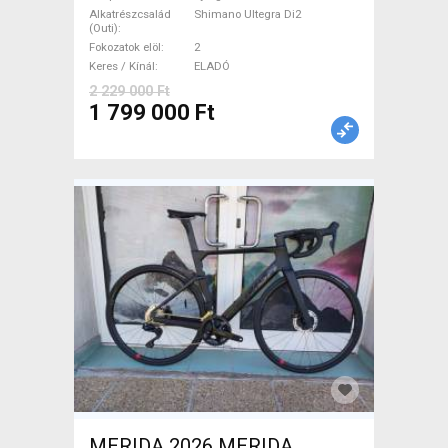
Shimano Ultegra Di2 tárcsafék
Alkatrészcsalád
Shimano Ultegra Di2
(Outi)
új / garanciával ELADÓ
Fokozatok elöl
2
Keres / Kínál
ELADÓ
2 229 000 Ft
1 799 000 Ft
MERIDA 2026 MERIDA