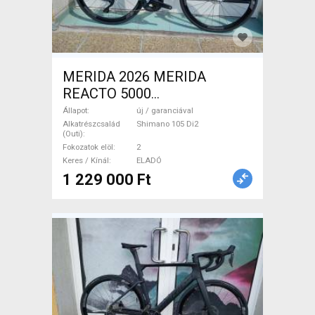
MERIDA 2026 MERIDA
REACTO 5000
GYÖNGYFEHÉR (FEKETE)
Állapot
új / garanciával
(S,M) Országúti Shimano 105
Alkatrészcsalád
Shimano 105 Di2
(Outi)
Di2 tárcsafék új / garanciával
Fokozatok elöl
2
ELADÓ
Keres / Kínál
ELADÓ
1 229 000 Ft