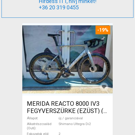
Hirdess ITT, hívj minket!
+36 20 319 0455
-19%
MERIDA REACTO 8000 IV3
FEGYVERSZÜRKE (EZÜST) (
(L) Országúti Shimano Ultegra
Állapot
új / garanciával
Di2 tárcsafék új / garanciával
Alkatrészcsalád
Shimano Ultegra Di2
(Outi)
ELADÓ
Fokozatok elöl
2