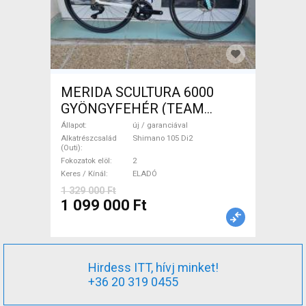
MERIDA SCULTURA 6000
GYÖNGYFEHÉR (TEAM
REPLICA) (M) Országúti
Állapot
új / garanciával
Shimano 105 Di2 tárcsafék új
Alkatrészcsalád
Shimano 105 Di2
(Outi)
/ garanciával ELADÓ
Fokozatok elöl
2
Keres / Kínál
ELADÓ
1 329 000 Ft
1 099 000 Ft
Hirdess ITT, hívj minket!
+36 20 319 0455