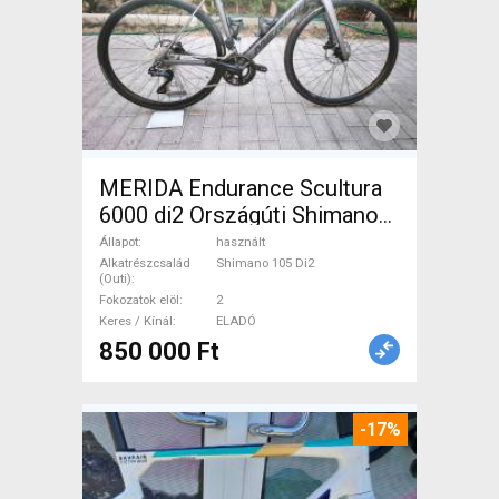
MERIDA Endurance Scultura
6000 di2 Országúti Shimano
105 Di2 tárcsafék használt
Állapot
használt
ELADÓ
Alkatrészcsalád
Shimano 105 Di2
(Outi)
Fokozatok elöl
2
Keres / Kínál
ELADÓ
850 000 Ft
-17%