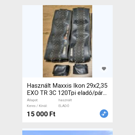
Használt Maxxis Ikon 29x2,35
EXO TR 3C 120Tpi eladó/pár
Maxxis Ikon Mountain Bike
Állapot
használt
Alkatrész, MTB Kerék / Felni /
Keres / Kínál
ELADÓ
15 000 Ft
Gumi használt ELADÓ