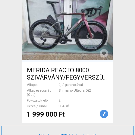
MERIDA REACTO 8000
SZIVÁRVÁNY/FEGYVERSZÜRKE
(EZÜST) S,M Országúti
Állapot
új / garanciával
Shimano Ultegra Di2 tárcsafék
Alkatrészcsalád
Shimano Ultegra Di2
(Outi)
új / garanciával ELADÓ
Fokozatok elöl
2
Keres / Kínál
ELADÓ
1 999 000 Ft