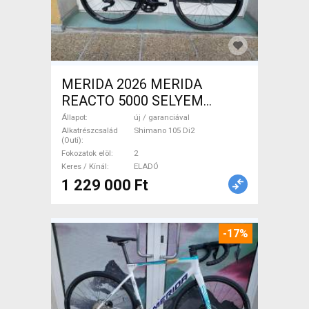
MERIDA 2026 MERIDA
REACTO 5000 SELYEM
FEKETE ( S) Országúti
Állapot
új / garanciával
Shimano 105 Di2 tárcsafék új
Alkatrészcsalád
Shimano 105 Di2
(Outi)
/ garanciával ELADÓ
Fokozatok elöl
2
Keres / Kínál
ELADÓ
1 229 000 Ft
-17%