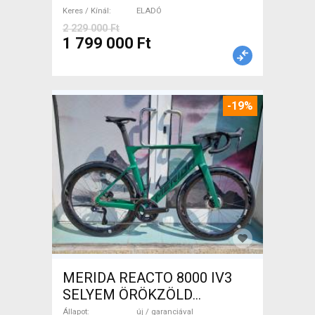
Keres / Kínál
ELADÓ
2 229 000 Ft
1 799 000 Ft
-19%
MERIDA REACTO 8000 IV3
SELYEM ÖRÖKZÖLD
(FEKETE) ( (S,M) Országúti
Állapot
új / garanciával