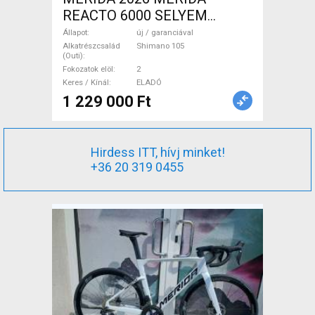
REACTO 6000 SELYEM
FEKETE (S) Országúti
Állapot
új / garanciával
Shimano 105 tárcsafék új /
Alkatrészcsalád
Shimano 105
(Outi)
garanciával ELADÓ
Fokozatok elöl
2
Keres / Kínál
ELADÓ
1 229 000 Ft
Hirdess ITT, hívj minket!
+36 20 319 0455