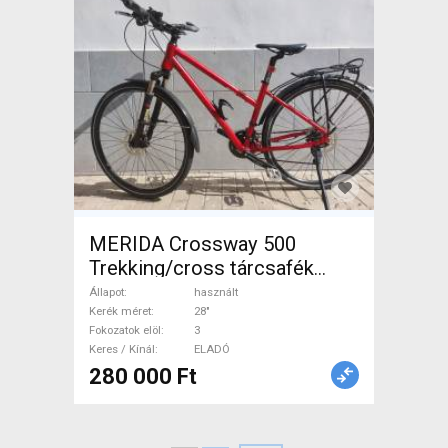
MERIDA Crossway 500
Trekking/cross tárcsafék
használt ELADÓ
Állapot
használt
Kerék méret
28"
Fokozatok elöl
3
Keres / Kínál
ELADÓ
280 000 Ft