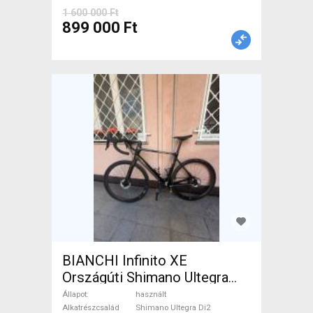
1 600 000 Ft
899 000 Ft
BIANCHI Infinito XE
Országúti Shimano Ultegra
Di2 tárcsafék használt ELADÓ
Állapot
használt
Alkatrészcsalád
Shimano Ultegra Di2