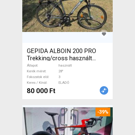
GEPIDA ALBOIN 200 PRO
Trekking/cross használt
ELADÓ
Állapot
használt
Kerék méret
28"
Fokozatok elöl
3
Keres / Kínál
ELADÓ
80 000 Ft
-39%