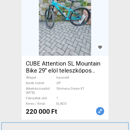
CUBE Attention SL Mountain
Bike 29" elöl teleszkópos
Shimano Deore XT használt
Állapot
használt
ELADÓ
Kerék méret
29"
Alkatrészcsalád
Shimano Deore XT
(MTB)
Fokozatok elöl
1
Keres / Kínál
ELADÓ
220 000 Ft