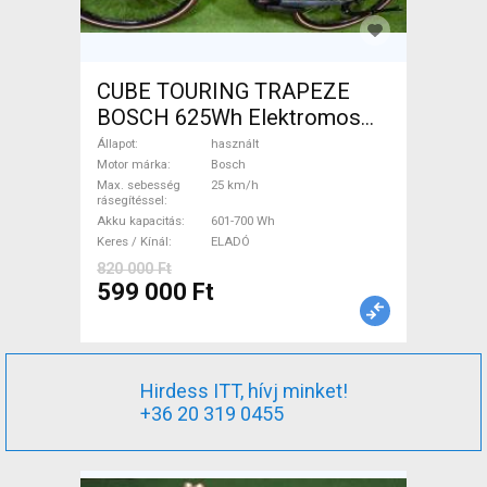
CUBE TOURING TRAPEZE
BOSCH 625Wh Elektromos
Trekking/cross 25 km/h
Állapot
használt
Bosch 601-700 Wh használt
Motor márka
Bosch
Max. sebesség
25 km/h
ELADÓ
rásegítéssel
Akku kapacitás
601-700 Wh
Keres / Kínál
ELADÓ
820 000 Ft
599 000 Ft
Hirdess ITT, hívj minket!
+36 20 319 0455