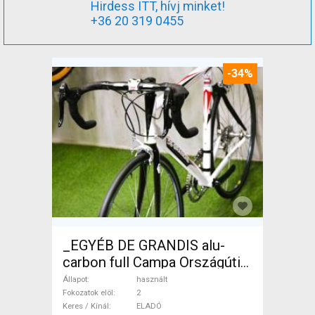
Hirdess ITT, hívj minket!
+36 20 319 0455
-34%
_EGYÉB DE GRANDIS alu-
carbon full Campa Országúti
használt ELADÓ
Állapot
használt
Fokozatok elöl
2
Keres / Kínál
ELADÓ