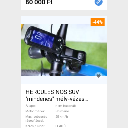
80 000 Ft
-44%
HERCULES NOS SUV
"mindenes" mély-vázas
Elektromos Trekking/cross
Állapot
nem használt
25 km/h Shimano nem
Motor márka
Shimano
Max. sebesség
25 km/h
használt ELADÓ
rásegítéssel
Keres / Kínál
ELADÓ