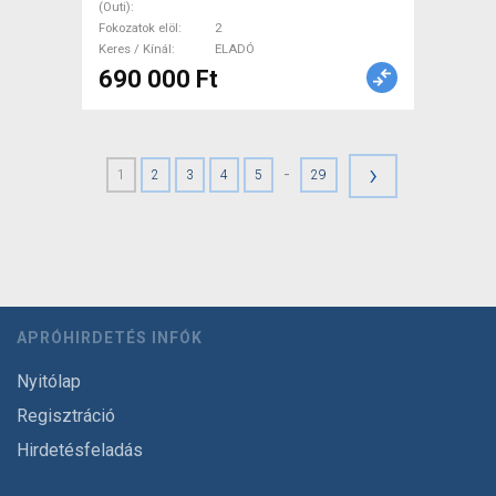
(Outi)
Fokozatok elöl
2
Keres / Kínál
ELADÓ
690 000 Ft
›
-
1
2
3
4
5
29
APRÓHIRDETÉS INFÓK
Nyitólap
Regisztráció
Hirdetésfeladás