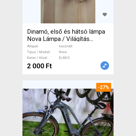
Dinamó, első és hátsó lámpa
Nova Lámpa / Világítás
használt ELADÓ
Állapot
használt
Típus / Modell
Nova
Keres / Kínál
ELADÓ
2 000 Ft
-27%