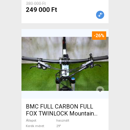
380 000 Ft
249 000 Ft
-26%
BMC FULL CARBON FULL
FOX TWINLOCK Mountain
Bike 29" össztelós / fully
Állapot
használt
használt ELADÓ
Kerék méret
29"