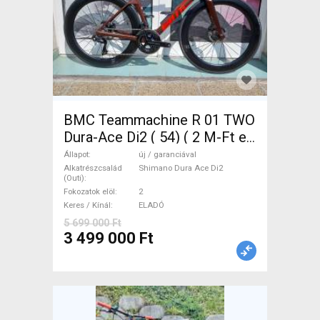
BMC Teammachine R 01 TWO
Dura-Ace Di2 ( 54) ( 2 M-Ft e
Országúti Shimano Dura Ace
Állapot
új / garanciával
Di2 tárcsafék új / garanciával
Alkatrészcsalád
Shimano Dura Ace Di2
(Outi)
ELADÓ
Fokozatok elöl
2
Keres / Kínál
ELADÓ
5 699 000 Ft
3 499 000 Ft