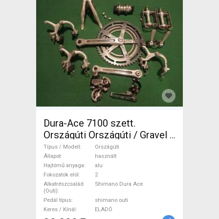
Dura-Ace 7100 szett.
Országúti Országúti / Gravel /
Triatlon Alkatrész, Országúti
Típus / Modell
Országúti
Hajtásrendszer Shimano Dura
Állapot
használt
Hajtómű anyaga
alu
Ace shimano outi használt
Fokozatok elöl
2
ELADÓ
Alkatrészcsalád
Shimano Dura Ace
(Outi)
Pedál típus
shimano outi
Keres / Kínál
ELADÓ