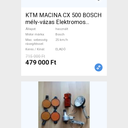
KTM MACINA CX 500 BOSCH
mély-vázas Elektromos
Trekking/cross 25 km/h
Állapot
használt
Bosch használt ELADÓ
Motor márka
Bosch
Max. sebesség
25 km/h
rásegítéssel
Keres / Kínál
ELADÓ
715 000 Ft
479 000 Ft