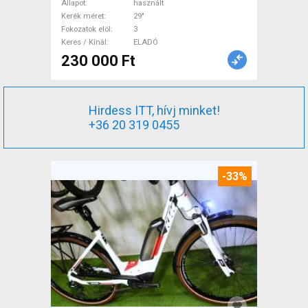
használt ELADÓ
Állapot
használt
Kerék méret
29"
Fokozatok elöl
3
Keres / Kínál
ELADÓ
230 000 Ft
Hirdess ITT, hívj minket!
+36 20 319 0455
-33%