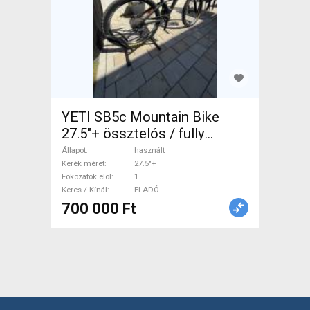
YETI SB5c Mountain Bike
27.5"+ össztelós / fully
használt ELADÓ
Állapot
használt
Kerék méret
27.5"+
Fokozatok elöl
1
Keres / Kínál
ELADÓ
700 000 Ft