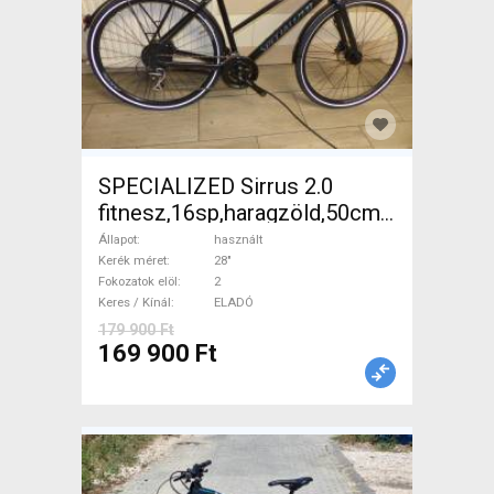
SPECIALIZED Sirrus 2.0
fitnesz,16sp,haragzöld,50cm,újszerű
Trekking/cross tárcsafék
Állapot
használt
használt ELADÓ
Kerék méret
28"
Fokozatok elöl
2
Keres / Kínál
ELADÓ
179 900 Ft
169 900 Ft