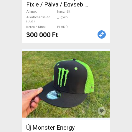
Fixie / Pálya / Egysebi
tárcsafék használt ELADÓ
Állapot
használt
Alkatrészcsalád
_Egyéb
(Outi)
Keres / Kínál
ELADÓ
300 000 Ft
Új Monster Energy