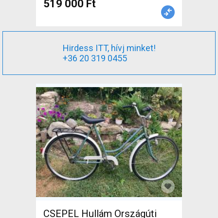
519 000 Ft
Hirdess ITT, hívj minket!
+36 20 319 0455
CSEPEL Hullám Országúti