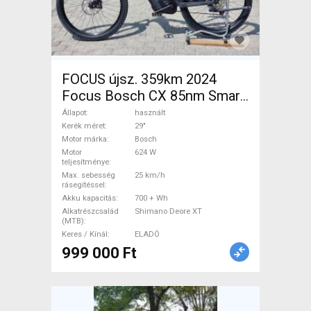
FOCUS újsz. 359km 2024
Focus Bosch CX 85nm Smart
750wh Elektromos Mountain
Állapot
használt
Bike 29" össztelós / fully
Kerék méret
29"
Motor márka
Bosch
Bosch Shimano Deore XT
Motor
624 W
használt ELADÓ
teljesítménye
Max. sebesség
25 km/h
rásegítéssel
Akku kapacitás
700 + Wh
Alkatrészcsalád
Shimano Deore XT
(MTB)
Keres / Kínál
ELADÓ
999 000 Ft