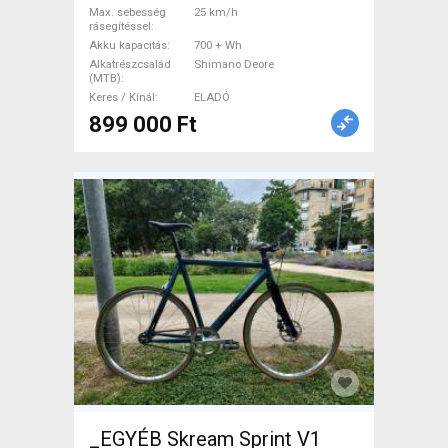
Max. sebesség
25 km/h
rásegítéssel
Akku kapacitás
700 + Wh
Alkatrészcsalád
Shimano Deore
(MTB)
Keres / Kínál
ELADÓ
899 000 Ft
_EGYÉB Skream Sprint V1