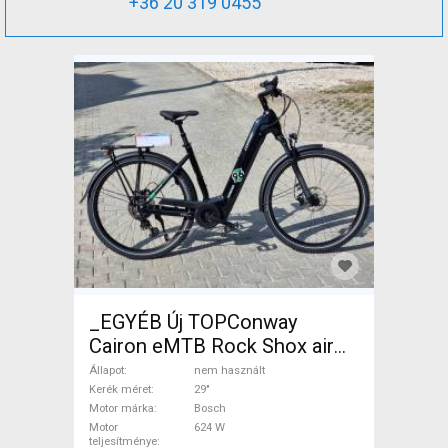
+36 20 319 0455
_EGYÉB Új TOPConway
Cairon eMTB Rock Shox air
29er 750wh Elektromos
Állapot
nem használt
Mountain Bike 29" elöl
Kerék méret
29"
Motor márka
Bosch
teleszkópos Bosch Shimano
Motor
624 W
Deore nem használt ELADÓ
teljesítménye