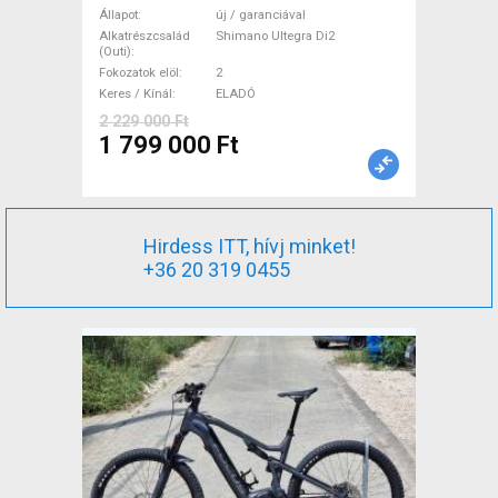
(FEKETE) ( (S,M) Országúti
Állapot
új / garanciával
Shimano Ultegra Di2 tárcsafék
Alkatrészcsalád
Shimano Ultegra Di2
(Outi)
új / garanciával ELADÓ
Fokozatok elöl
2
Keres / Kínál
ELADÓ
2 229 000 Ft
1 799 000 Ft
Hirdess ITT, hívj minket!
+36 20 319 0455