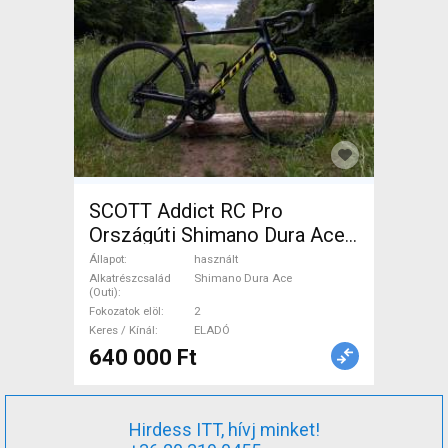
SCOTT Addict RC Pro
Országúti Shimano Dura Ace
tárcsafék használt ELADÓ
Állapot
használt
Alkatrészcsalád
Shimano Dura Ace
(Outi)
Fokozatok elöl
2
Keres / Kínál
ELADÓ
640 000 Ft
Hirdess ITT, hívj minket!