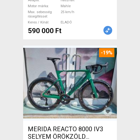
Mahle használt ELADÓ
Állapot
használt
Motor márka
Mahle
Max. sebesség
25 km/h
rásegítéssel
Keres / Kínál
ELADÓ
590 000 Ft
-19%
MERIDA REACTO 8000 IV3
SELYEM ÖRÖKZÖLD