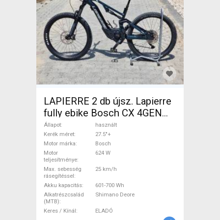
LAPIERRE 2 db újsz. Lapierre
fully ebike Bosch CX 4GEN
85nm Elektromos Mountain
Állapot
használt
Bike 27.5"+ össztelós / fully
Kerék méret
27.5"+
Motor márka
Bosch
Bosch Shimano Deore
Motor
624 W
használt ELADÓ
teljesítménye
Max. sebesség
25 km/h
rásegítéssel
Akku kapacitás
601-700 Wh
Alkatrészcsalád
Shimano Deore
(MTB)
Keres / Kínál
ELADÓ