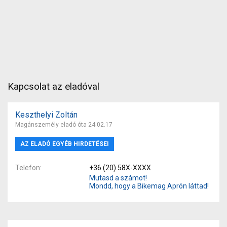
Kapcsolat az eladóval
Keszthelyi Zoltán
Magánszemély eladó óta 24.02.17
AZ ELADÓ EGYÉB HIRDETÉSEI
Telefon
+36 (20) 58X-XXXX
Mutasd a számot!
Mondd, hogy a Bikemag Aprón láttad!