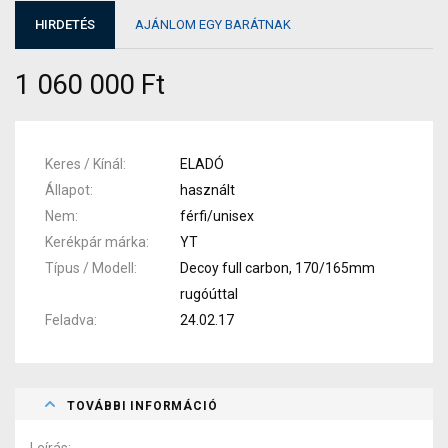
HIRDETÉS
AJÁNLOM EGY BARÁTNAK
1 060 000 Ft
Keres / Kínál
ELADÓ
Állapot
használt
Nem
férfi/unisex
Kerékpár márka
YT
Típus / Modell
Decoy full carbon, 170/165mm
rugóúttal
Feladva
24.02.17
TOVÁBBI INFORMÁCIÓ
Leírás