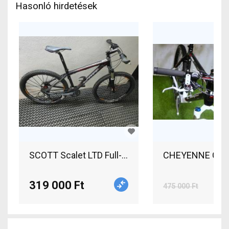
Hasonló hirdetések
SCOTT Scalet LTD Full-Fu
CHEY
319 000 Ft
475 000 Ft