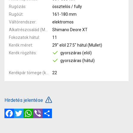
Rugózás
össztelós / fully
Rugóút
161-180 mm
Váltórendszer
elektromos
Alkatrészcsalád (MTB)
Shimano Deore XT
Fokozatok hátul
11
Kerék méret
29" elöl 27.5" hátul (Mullet)
Kerék rögzítés
gyorszáras (elöl)
gyorszáras (hátul)
Kerékpár tömege (kg)
22
Hirdetés jelentése
Facebook
Twitter
WhatsApp
Viber
Megosztás