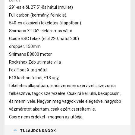
29"-es elöl, 27.5"-ös hátul (mullet)
Full carbon (kormány, felnik is).
540-es akksival (tökéletes állapotban)
Shimano XT Di2 elektromos váltó
Guide RSC fékek (elöl 220, hátul 200)
dropper, 150mm
Shimano E8000 motor
Rockshox Zeb utlimate villa
Fox Float X tag hátul.
E13 karbon felnik, E13 agy,
tökéletes állapotban, rendszeresen szervízelt, szezonra
felkészítve, tagok szervízelve. Csak rá kell ülni, bekapcsolni,
és menni vele. Nagyon meg vagyok vele elégedve, nagyobb
vázméretet akartam, csak ezért cseréltem le.
Csere nem érdekel - megvan az utódja.
TULAJDONSÁGOK