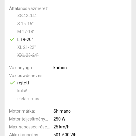
Általános vázméret
XS 13-14"
S 15-16"
M 17-18"
L 19-20"
XL 21-22"
XXL 23-24"
Váz anyaga
karbon
Váz bowdenezés
rejtett
külső
elektromos
Motor márka
Shimano
Motor teljesítménye
250 W
Max. sebesség rásegítéssel
25 km/h
Akku kapacitás
501-600 Wh