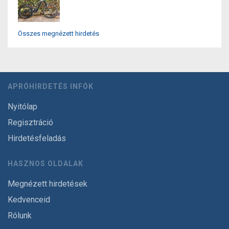
Összes megnézett hirdetés
APRÓHIRDETÉS INFÓK
Nyitólap
Regisztráció
Hirdetésfeladás
HASZNOS OLDALAK
Megnézett hirdetések
Kedvenceid
Rólunk