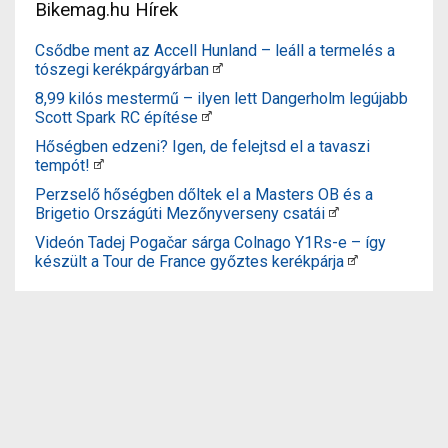
Bikemag.hu Hírek
Csődbe ment az Accell Hunland – leáll a termelés a
tószegi kerékpárgyárban
8,99 kilós mestermű – ilyen lett Dangerholm legújabb
Scott Spark RC építése
Hőségben edzeni? Igen, de felejtsd el a tavaszi
tempót!
Perzselő hőségben dőltek el a Masters OB és a
Brigetio Országúti Mezőnyverseny csatái
Videón Tadej Pogačar sárga Colnago Y1Rs-e – így
készült a Tour de France győztes kerékpárja