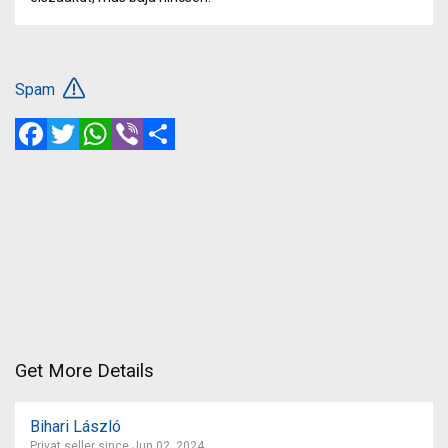
Spam
Facebook
Twitter
WhatsApp
Viber
Share
Get More Details
Bihari László
Privat seller since Jun 02, 2024