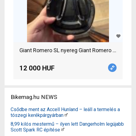
Giant Romero SL nyereg Giant Romero SL Road Bi
12 000 HUF
Bikemag.hu NEWS
Csődbe ment az Accell Hunland – leáll a termelés a
tószegi kerékpárgyárban
8,99 kilós mestermű – ilyen lett Dangerholm legújabb
Scott Spark RC építése