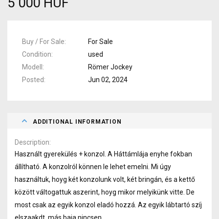
5 000 HUF
Buy / For Sale
For Sale
Condition
used
Modell
Römer Jockey
Posted
Jun 02, 2024
ADDITIONAL INFORMATION
Description
Használt gyerekülés + konzol. A Háttámlája enyhe fokban
állítható. A konzolról können le lehet emelni. Mi úgy
használtuk, hoyg két konzolunk volt, két bringán, és a kettő
között váltogattuk aszerint, hoyg mikor melyikünk vitte. De
most csak az egyik konzol eladó hozzá. Az egyik lábtartó szíj
elszaakdt, más baja nincsen.