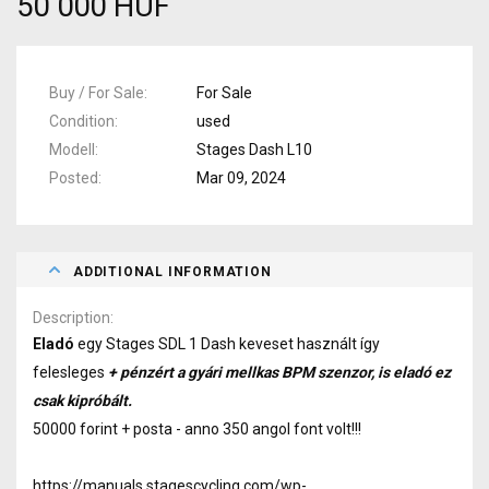
50 000 HUF
Buy / For Sale
For Sale
Condition
used
Modell
Stages Dash L10
Posted
Mar 09, 2024
ADDITIONAL INFORMATION
Description
Eladó
egy Stages SDL 1 Dash keveset használt így
felesleges
+ pénzért a gyári mellkas BPM szenzor, is eladó ez
csak kipróbált.
50000 forint + posta - anno 350 angol font volt!!!
https://manuals.stagescycling.com/wp-