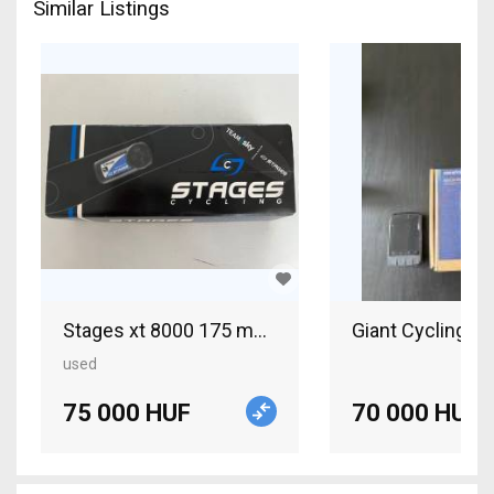
Similar Listings
Stages
used
75 000 HUF
70 000 HUF