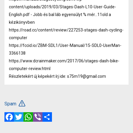
content/uploads/2019/03/Stages-Dash-L10-User-Guide-
English.pdf - Jobb és bal láb egyensúlyt % mér...11old a
kézikönyvben
https://road.cc/content/review/227253-stages-dash-cycling-
computer
https://fccid.io/ZBM-SDL1/User-Manual/15-SDL0-UserMan-
3366138
https://www.dcrainmaker.com/2017/06/stages-dash-bike-
computer-review.html
Részletekért új képekért írj ide: s75m19@gmail.com
Spam
Facebook
Twitter
WhatsApp
Viber
Share