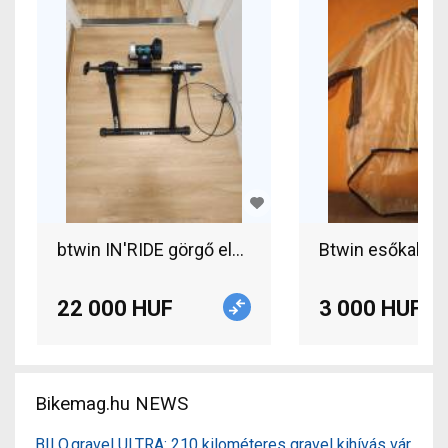
Btwin esőkabát 
btwin IN'RIDE görgő
22 000 HUF
3 000 HUF
Bikemag.hu NEWS
BILO.gravel ULTRA: 210 kilométeres gravel kihívás vár