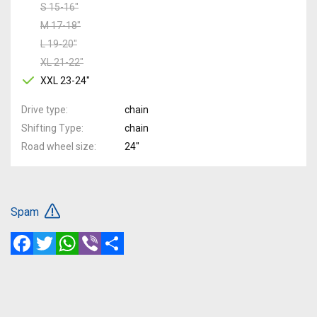
S 15-16"
M 17-18"
L 19-20"
XL 21-22"
XXL 23-24"
Drive type
chain
Shifting Type
chain
Road wheel size
24"
Spam
Facebook
Twitter
WhatsApp
Viber
Share