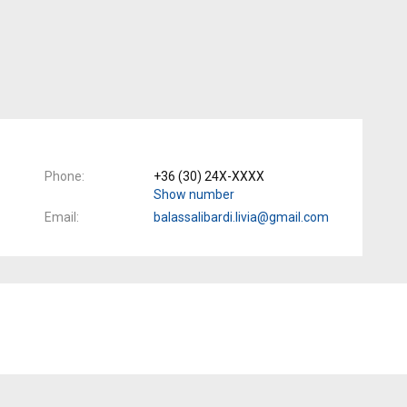
Phone
+36 (30) 24X-XXXX
Show number
Email
balassalibardi.livia@gmail.com