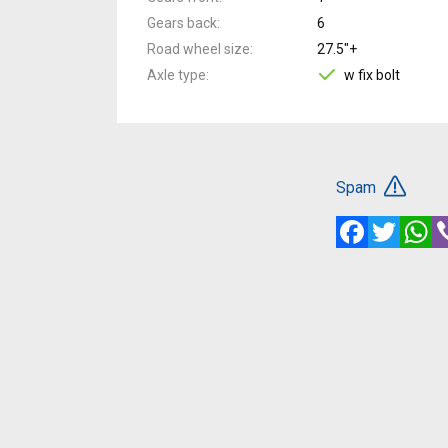
Gears back
6
Road wheel size
27.5"+
Axle type
w fix bolt
Spam
Facebook
Twitte
W