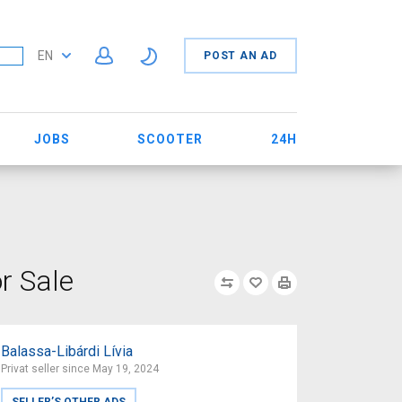
EN
POST AN AD
JOBS
SCOOTER
24H
r Sale
Balassa-Libárdi Lívia
Privat seller since May 19, 2024
SELLER’S OTHER ADS