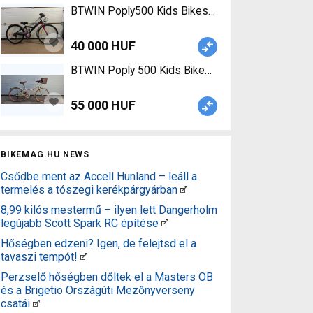
BTWIN Poply500 Kids Bikes / Children Bikes used
40 000 HUF
BTWIN Poply 500 Kids Bikes / Children Bikes use
55 000 HUF
BIKEMAG.HU NEWS
Csődbe ment az Accell Hunland – leáll a
termelés a tószegi kerékpárgyárban
8,99 kilós mestermű – ilyen lett Dangerholm
legújabb Scott Spark RC építése
Hőségben edzeni? Igen, de felejtsd el a
tavaszi tempót!
Perzselő hőségben dőltek el a Masters OB
és a Brigetio Országúti Mezőnyverseny
csatái