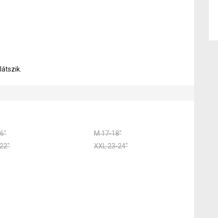
látszik.
6"
M 17-18"
22"
XXL 23-24"