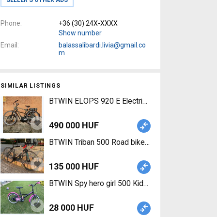
Phone
+36 (30) 24X-XXXX
Show number
Email
balassalibardi.livia@gmail.co
m
SIMILAR LISTINGS
BTWIN ELOPS 920 E Electric City / Cruiser / Urba
490 000 HUF
BTWIN Triban 500 Road bike _Other calliper brake
135 000 HUF
BTWIN Spy hero girl 500 Kids Bikes / Children Bik
28 000 HUF