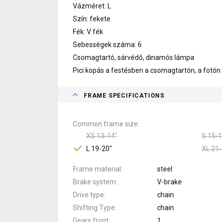
Vázméret: L
Szín: fekete
Fék: V fék
Sebességek száma: 6
Csomagtartó, sárvédő, dinamós lámpa
Pici kopás a festésben a csomagtartón, a fotón 
FRAME SPECIFICATIONS
Common frame size
XS 13-14"
S 15-1
L 19-20"
XL 21-
Frame material
steel
Brake system
V-brake
Drive type
chain
Shifting Type
chain
Gears front
1