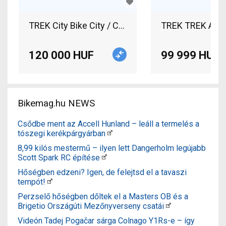
TREK City Bike City / Cruiser / Urban V-brake used
TREK TREK Apha T
120 000 HUF
99 999 HUF
Bikemag.hu NEWS
Csődbe ment az Accell Hunland – leáll a termelés a
tószegi kerékpárgyárban
8,99 kilós mestermű – ilyen lett Dangerholm legújabb
Scott Spark RC építése
Hőségben edzeni? Igen, de felejtsd el a tavaszi
tempót!
Perzselő hőségben dőltek el a Masters OB és a
Brigetio Országúti Mezőnyverseny csatái
Videón Tadej Pogačar sárga Colnago Y1Rs-e – így