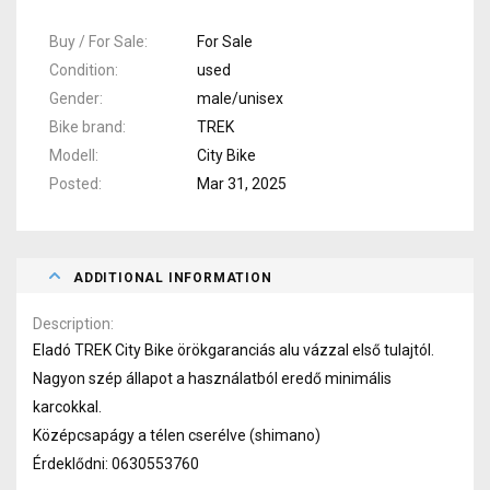
Buy / For Sale
For Sale
Condition
used
Gender
male/unisex
Bike brand
TREK
Modell
City Bike
Posted
Mar 31, 2025
ADDITIONAL INFORMATION
Description
Eladó TREK City Bike örökgaranciás alu vázzal első tulajtól.
Nagyon szép állapot a használatból eredő minimális
karcokkal.
Középcsapágy a télen cserélve (shimano)
Érdeklődni: 0630553760