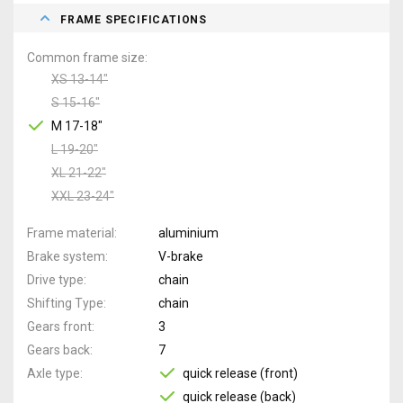
FRAME SPECIFICATIONS
Common frame size
XS 13-14"
S 15-16"
M 17-18"
L 19-20"
XL 21-22"
XXL 23-24"
Frame material
aluminium
Brake system
V-brake
Drive type
chain
Shifting Type
chain
Gears front
3
Gears back
7
Axle type
quick release (front)
quick release (back)