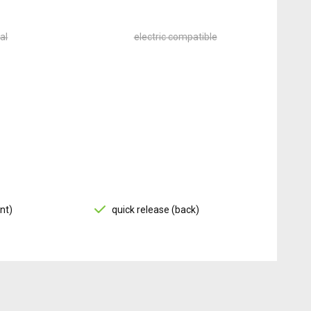
al
electric compatible
nt)
quick release (back)