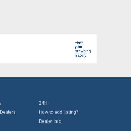
View
your
browsing
history
y
24H
 Dealers
How to add listing?
Dealer info