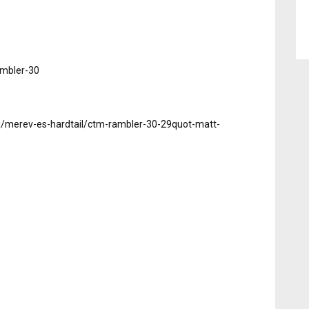
ambler-30
i/merev-es-hardtail/ctm-rambler-30-29quot-matt-