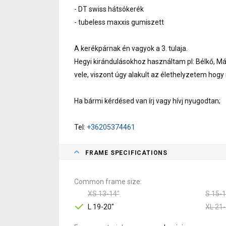
- DT swiss hátsókerék
- tubeless maxxis gumiszett
A kerékpárnak én vagyok a 3. tulaja.
Hegyi kirándulásokhoz használtam pl: Bélkő, Má
vele, viszont úgy alakult az élethelyzetem hogy
Ha bármi kérdésed van írj vagy hívj nyugodtan;
Tel:
+36205374461
FRAME SPECIFICATIONS
Common frame size
XS 13-14"
S 15-1
L 19-20"
XL 21-