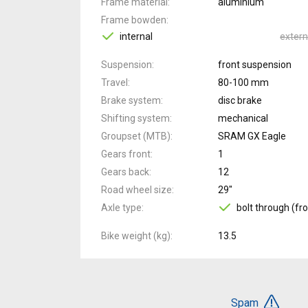
Frame material
aluminium
Frame bowden
internal
extern
Suspension
front suspension
Travel
80-100 mm
Brake system
disc brake
Shifting system
mechanical
Groupset (MTB)
SRAM GX Eagle
Gears front
1
Gears back
12
Road wheel size
29"
Axle type
bolt through (fro
Bike weight (kg)
13.5
Spam