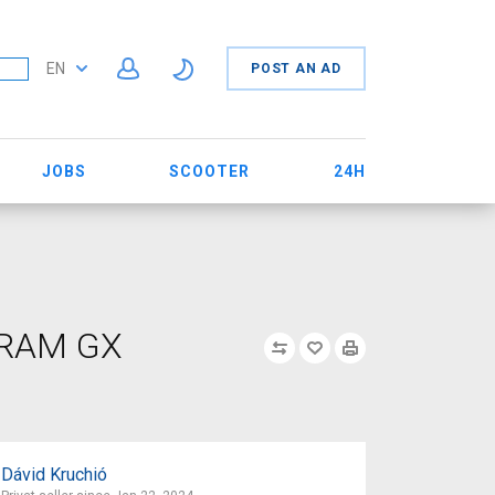
EN
POST AN AD
JOBS
SCOOTER
24H
 SRAM GX
Dávid Kruchió