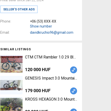
Privat seller since Jan 22, 2024
SELLER’S OTHER ADS
Phone
+06 (53) XXX-XX
Show number
Email
davidkruchio96@gmail.com
SIMILAR LISTINGS
CTM CTM Rambler 1.0 29 Blue/Black – L Mountain
120 000 HUF
GENESIS Impact 3.0 Mountain Bike 29" front susp
179 000 HUF
KROSS HEXAGON 3.0 Mountain Bike 27.5" (650b) 