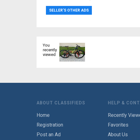
SELLER’S OTHER ADS
You
recently
viewed
ABOUT CLASSIFIEDS
HELP & CON
Home
Recently View
Registration
Favorites
Post an Ad
About Us