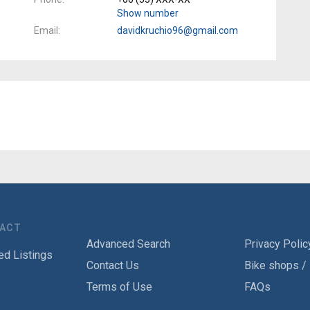
Show number
Email
davidkruchio96@gmail.com
TACT
Advanced Search
Privacy Polic
ed Listings
Contact Us
Bike shops /
Terms of Use
FAQs