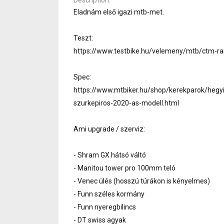
Eladnám első igazi mtb-met.
Teszt:
https://www.testbike.hu/velemeny/mtb/ctm-r
Spec:
https://www.mtbiker.hu/shop/kerekparok/hegy
szurkepiros-2020-as-modell.html
Ami upgrade / szerviz:
- Shram GX hátsó váltó
- Manitou tower pro 100mm teló
- Venec ülés (hosszú túrákon is kényelmes)
- Funn széles kormány
- Funn nyeregbilincs
- DT swiss agyak