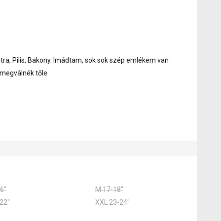
tra, Pilis, Bakony. Imádtam, sok sok szép emlékem van
 megválnék tőle.
6"
M 17-18"
22"
XXL 23-24"