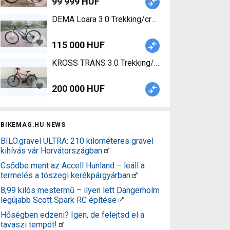
99 999 HUF
DEMA Loara 3.0 Trekking/cross disc brake used F
115 000 HUF
KROSS TRANS 3.0 Trekking/cross calliper brake n
200 000 HUF
BIKEMAG.HU NEWS
BILO.gravel ULTRA: 210 kilométeres gravel
kihívás vár Horvátországban
Csődbe ment az Accell Hunland – leáll a
termelés a tószegi kerékpárgyárban
8,99 kilós mestermű – ilyen lett Dangerholm
legújabb Scott Spark RC építése
Hőségben edzeni? Igen, de felejtsd el a
tavaszi tempót!