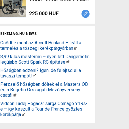
225 000 HUF
BIKEMAG.HU NEWS
Csődbe ment az Accell Hunland – leáll a
termelés a tószegi kerékpárgyárban
8,99 kilós mestermű – ilyen lett Dangerholm
legújabb Scott Spark RC építése
Hőségben edzeni? Igen, de felejtsd el a
tavaszi tempót!
Perzselő hőségben dőltek el a Masters OB
és a Brigetio Országúti Mezőnyverseny
csatái
Videón Tadej Pogačar sárga Colnago Y1Rs-
e – így készült a Tour de France győztes
kerékpárja