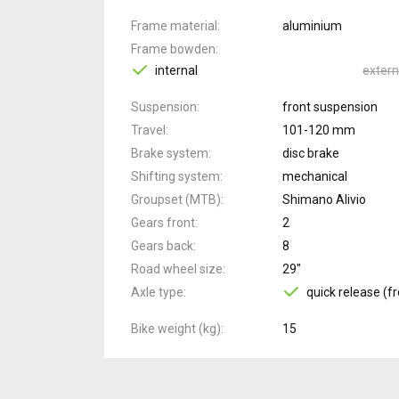
Frame material
aluminium
Frame bowden
internal
extern
Suspension
front suspension
Travel
101-120 mm
Brake system
disc brake
Shifting system
mechanical
Groupset (MTB)
Shimano Alivio
Gears front
2
Gears back
8
Road wheel size
29"
Axle type
quick release (fr
Bike weight (kg)
15