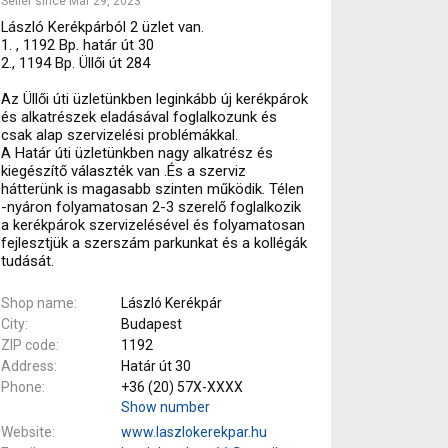
Seller since Mar 29, 2023
László Kerékpárból 2 üzlet van.
1. , 1192 Bp. határ út 30
2., 1194 Bp. Üllői út 284
Az Üllői úti üzletünkben leginkább új kerékpárok
és alkatrészek eladásával foglalkozunk és
csak alap szervizelési problémákkal.
A Határ úti üzletünkben nagy alkatrész és
kiegészítő választék van .És a szerviz
hátterünk is magasabb szinten működik. Télen
-nyáron folyamatosan 2-3 szerelő foglalkozik
a kerékpárok szervizelésével és folyamatosan
fejlesztjük a szerszám parkunkat és a kollégák
tudását.
Shop name
László Kerékpár
City
Budapest
ZIP code
1192
Address
Határ út 30
Phone
+36 (20) 57X-XXXX
Show number
Website
www.laszlokerekpar.hu