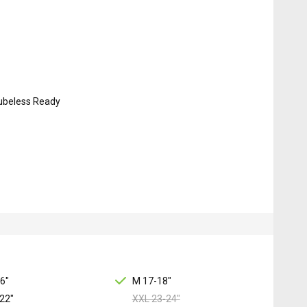
Tubeless Ready
6"
M 17-18"
22"
XXL 23-24"