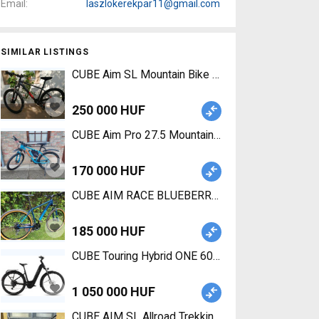
Email
laszlokerekpar11@gmail.com
SIMILAR LISTINGS
CUBE Aim SL Mountain Bike 27.5" (650b) front su
250 000 HUF
CUBE Aim Pro 27.5 Mountain Bike 27.5" (650b) fr
170 000 HUF
CUBE AIM RACE BLUEBERRY´N´LIME 29" Mountain B
185 000 HUF
CUBE Touring Hybrid ONE 600 Electric Trekking/
1 050 000 HUF
CUBE AIM SL Allroad Trekking/cross disc brake u