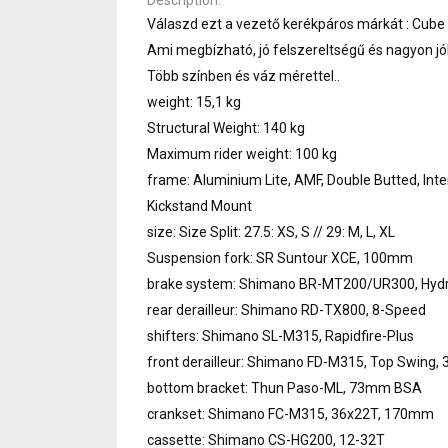
Válaszd ezt a vezető kerékpáros márkát : Cube
Ami megbízható, jó felszereltségű és nagyon jól
Több színben és váz mérettel..
weight: 15,1 kg
Structural Weight: 140 kg
Maximum rider weight: 100 kg
frame: Aluminium Lite, AMF, Double Butted, Inte
Kickstand Mount
size: Size Split: 27.5: XS, S // 29: M, L, XL
Suspension fork: SR Suntour XCE, 100mm
brake system: Shimano BR-MT200/UR300, Hydr,
rear derailleur: Shimano RD-TX800, 8-Speed
shifters: Shimano SL-M315, Rapidfire-Plus
front derailleur: Shimano FD-M315, Top Swing
bottom bracket: Thun Paso-ML, 73mm BSA
crankset: Shimano FC-M315, 36x22T, 170mm
cassette: Shimano CS-HG200, 12-32T