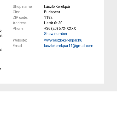
Shop name
László Kerékpár
City
Budapest
ZIP code
1192
Address
Határ út 30
Phone
+36 (20) 57X-XXXX
k
Show number
ak
Website
www.laszlokerekpar.hu
Email
laszlokerekpar11@gmail.com
nk
k