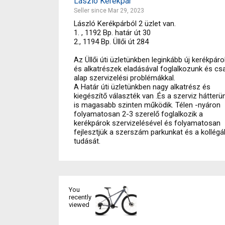
László Kerékpár
Seller since Mar 29, 2023
László Kerékpárból 2 üzlet van.
1. , 1192 Bp. határ út 30
2., 1194 Bp. Üllői út 284
Az Üllői úti üzletünkben leginkább új kerékpáro
és alkatrészek eladásával foglalkozunk és cs
alap szervizelési problémákkal.
A Határ úti üzletünkben nagy alkatrész és
kiegészítő választék van .És a szerviz hátterü
is magasabb szinten működik. Télen -nyáron
folyamatosan 2-3 szerelő foglalkozik a
kerékpárok szervizelésével és folyamatosan
fejlesztjük a szerszám parkunkat és a kollégá
tudását.
You
recently
viewed