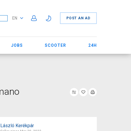
EN
POST AN AD
JOBS
SCOOTER
24H
imano
László Kerékpár