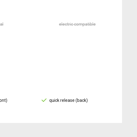
al
electric compatible
ont)
quick release (back)