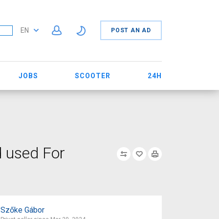
EN
POST AN AD
JOBS
SCOOTER
24H
d used For
Szőke Gábor