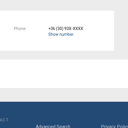
Phone
+36 (30) 93X-XXXX
Show number
TACT
Advanced Search
Privacy Polic