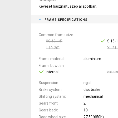
Keveset használt , szép állapotban.
FRAME SPECIFICATIONS
Common frame size
XS 13-14"
S 15-1
L 19-20"
XL 21-
Frame material
aluminium
Frame bowden
internal
extern
Suspension
rigid
Brake system
disc brake
Shifting system
mechanical
Gears front
2
Gears back
10
Road wheel size
27.5" (650b)