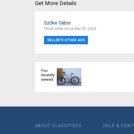
Get More Details
Szőke Gábor
Privat seller since Mar 20, 2024
SELLER’S OTHER ADS
You
recently
viewed
ABOUT CLASSIFIEDS
HELP & CON