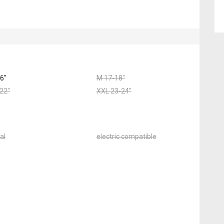
6"
M 17-18"
22"
XXL 23-24"
al
electric compatible