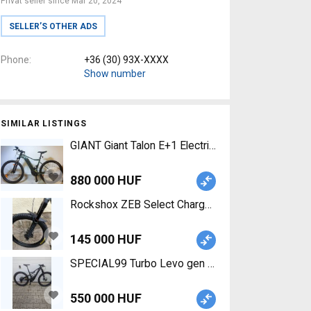
Privat seller since Mar 20, 2024
SELLER’S OTHER ADS
Phone
+36 (30) 93X-XXXX
Show number
SIMILAR LISTINGS
GIANT Giant Talon E+1 Electric Moun
880 000 HUF
Rockshox ZEB Select Charger RC 170 27.5 Rocksh
145 000 HUF
SPECIAL99 Turbo Levo gen 1 Electric Mountain Bi
550 000 HUF