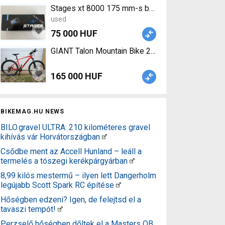
Stages
used
75 000 HUF
GIANT Talon Mountain Bike 29" front suspension 
165 000 HUF
BIKEMAG.HU NEWS
BILO.gravel ULTRA: 210 kilométeres gravel
kihívás vár Horvátországban
Csődbe ment az Accell Hunland – leáll a
termelés a tószegi kerékpárgyárban
8,99 kilós mestermű – ilyen lett Dangerholm
legújabb Scott Spark RC építése
Hőségben edzeni? Igen, de felejtsd el a
tavaszi tempót!
Perzselő hőségben dőltek el a Masters OB