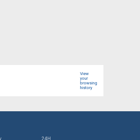
View
your
browsing
history
y
24H