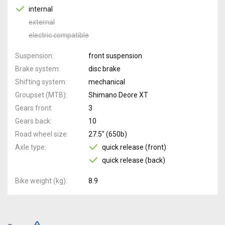
internal
external
electric compatible
Suspension
front suspension
Brake system
disc brake
Shifting system
mechanical
Groupset (MTB)
Shimano Deore XT
Gears front
3
Gears back
10
Road wheel size
27.5" (650b)
Axle type
quick release (front)
quick release (back)
Bike weight (kg)
8.9