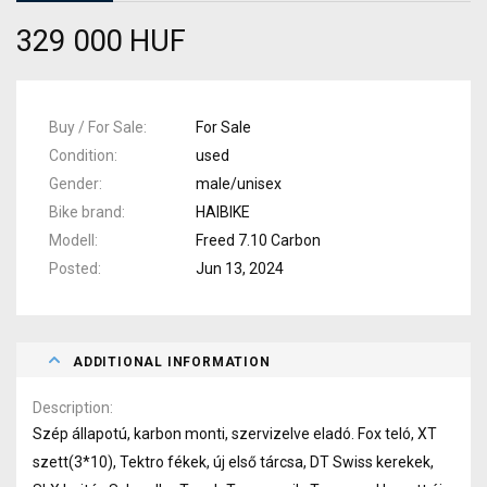
329 000 HUF
Buy / For Sale
For Sale
Condition
used
Gender
male/unisex
Bike brand
HAIBIKE
Modell
Freed 7.10 Carbon
Posted
Jun 13, 2024
ADDITIONAL INFORMATION
Description
Szép állapotú, karbon monti, szervizelve eladó. Fox teló, XT
szett(3*10), Tektro fékek, új első tárcsa, DT Swiss kerekek,