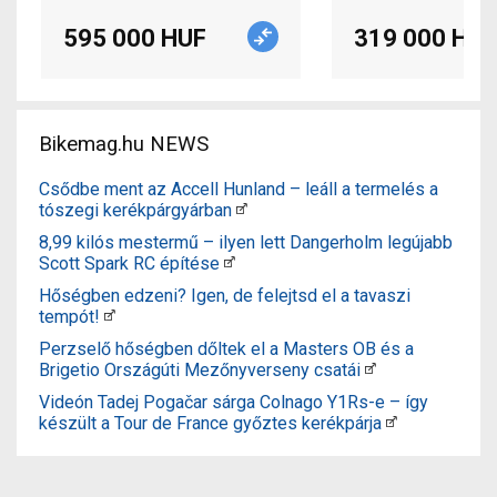
595 000 HUF
319 000 HUF
Bikemag.hu NEWS
Csődbe ment az Accell Hunland – leáll a termelés a
tószegi kerékpárgyárban
8,99 kilós mestermű – ilyen lett Dangerholm legújabb
Scott Spark RC építése
Hőségben edzeni? Igen, de felejtsd el a tavaszi
tempót!
Perzselő hőségben dőltek el a Masters OB és a
Brigetio Országúti Mezőnyverseny csatái
Videón Tadej Pogačar sárga Colnago Y1Rs-e – így
készült a Tour de France győztes kerékpárja