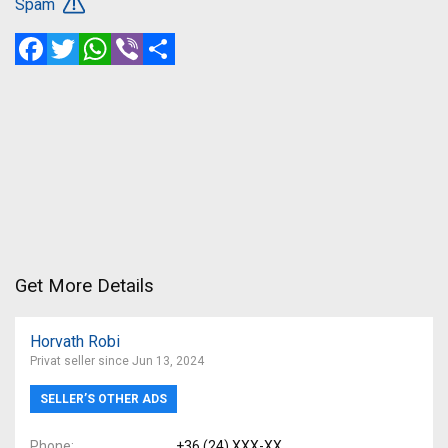
Spam
Facebook
Twitter
WhatsApp
Viber
Share
Get More Details
Horvath Robi
Privat seller since Jun 13, 2024
SELLER’S OTHER ADS
Phone
+36 (24) XXX-XX