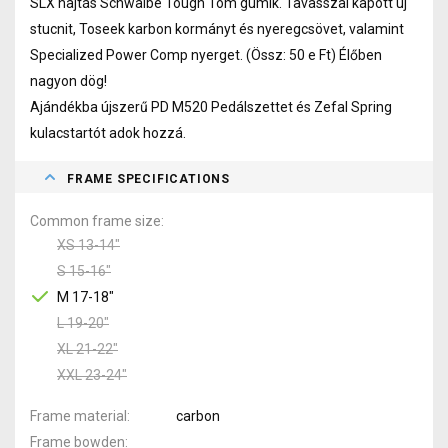
SLX hajtás Schwalbe Tough Tom gumik. Tavasszal kapott új
stucnit, Toseek karbon kormányt és nyeregcsövet, valamint
Specialized Power Comp nyerget. (Össz: 50 e Ft) Élőben
nagyon dög!
Ajándékba újszerű PD M520 Pedálszettet és Zefal Spring
kulacstartót adok hozzá.
FRAME SPECIFICATIONS
Common frame size
XS 13-14"
S 15-16"
M 17-18"
L 19-20"
XL 21-22"
XXL 23-24"
Frame material
carbon
Frame bowden