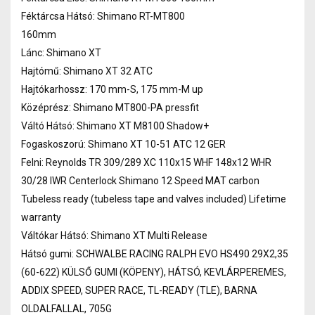
Féktárcsa Hátsó: Shimano RT-MT800
160mm
Lánc: Shimano XT
Hajtómű: Shimano XT 32 ATC
Hajtókarhossz: 170 mm-S, 175 mm-M up
Középrész: Shimano MT800-PA pressfit
Váltó Hátsó: Shimano XT M8100 Shadow+
Fogaskoszorú: Shimano XT 10-51 ATC 12 GER
Felni: Reynolds TR 309/289 XC 110x15 WHF 148x12 WHR
30/28 IWR Centerlock Shimano 12 Speed MAT carbon
Tubeless ready (tubeless tape and valves included) Lifetime
warranty
Váltókar Hátsó: Shimano XT Multi Release
Hátsó gumi: SCHWALBE RACING RALPH EVO HS490 29X2,35
(60-622) KÜLSŐ GUMI (KÖPENY), HÁTSÓ, KEVLÁRPEREMES,
ADDIX SPEED, SUPER RACE, TL-READY (TLE), BARNA
OLDALFALLAL, 705G