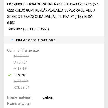
Első gumi: SCHWALBE RACING RAY EVO HS489 29X2,25 (57-
622) KÜLSŐ GUMI, KEVLÁRPEREMES, SUPER RACE, ADDIX
SPEEDGRIP, BÉZS OLDALFALLAL, TL-READY (TLE), ELSŐ,
645G
Többi infó (06 30 935 9563)
FRAME SPECIFICATIONS
Common frame size
XS 13-14"
S 15-16"
M 17-18"
L 19-20"
XL 21-22"
XXL 23-24"
Frame material
carbon
Frame bowden