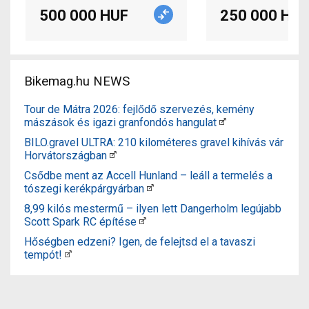
500 000 HUF
250 000 HUF
Bikemag.hu NEWS
Tour de Mátra 2026: fejlődő szervezés, kemény
mászások és igazi granfondós hangulat
BILO.gravel ULTRA: 210 kilométeres gravel kihívás vár
Horvátországban
Csődbe ment az Accell Hunland – leáll a termelés a
tószegi kerékpárgyárban
8,99 kilós mestermű – ilyen lett Dangerholm legújabb
Scott Spark RC építése
Hőségben edzeni? Igen, de felejtsd el a tavaszi
tempót!