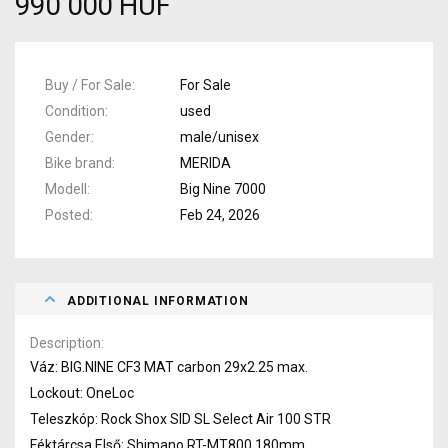
990 000 HUF
Buy / For Sale
For Sale
Condition
used
Gender
male/unisex
Bike brand
MERIDA
Modell
Big Nine 7000
Posted
Feb 24, 2026
ADDITIONAL INFORMATION
Description
Váz: BIG.NINE CF3 MAT carbon 29x2.25 max.
Lockout: OneLoc
Teleszkóp: Rock Shox SID SL Select Air 100 STR
Féktárcsa Első: Shimano RT-MT800 180mm