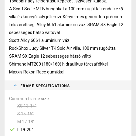
További nagy felbontású képeket , szivesen küldök.
A Scott Scale MTB bringákat a 100 mm rugúttal rendelkező
villa és könnyű súly jellemzi. Kényelmes geometria prémium
felszereltség. Alloy 6061 aluminium váz. SRAM SX Eagle 12
sebességes hátsó váltóval.
Scott Alloy 6061 aluminium váz
RockShox Judy Silver TK Solo Air villa, 100 mm rugóúttal
SRAM SX Eagle 12 sebességes hátsó váltó
Shimano MT200 (180/160) hidraulikus tárcsafékkel
Maxxis Rekon Race gumikkal
FRAME SPECIFICATIONS
Common frame size
XS 13-14"
S 15-16"
M 17-18"
L 19-20"