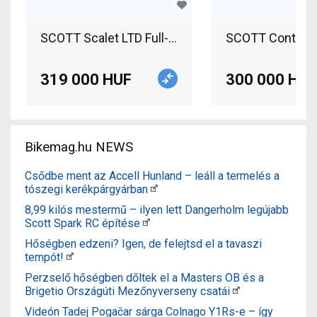
SCOTT Scalet LTD Full-Ful
319 000 HUF
300 000 HUF
Bikemag.hu NEWS
Csődbe ment az Accell Hunland – leáll a termelés a
tószegi kerékpárgyárban
8,99 kilós mestermű – ilyen lett Dangerholm legújabb
Scott Spark RC építése
Hőségben edzeni? Igen, de felejtsd el a tavaszi
tempót!
Perzselő hőségben dőltek el a Masters OB és a
Brigetio Országúti Mezőnyverseny csatái
Videón Tadej Pogačar sárga Colnago Y1Rs-e – így