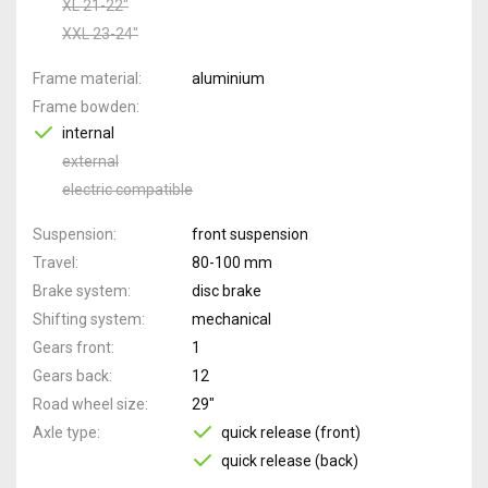
XL 21-22"
XXL 23-24"
Frame material
aluminium
Frame bowden
internal
external
electric compatible
Suspension
front suspension
Travel
80-100 mm
Brake system
disc brake
Shifting system
mechanical
Gears front
1
Gears back
12
Road wheel size
29"
Axle type
quick release (front)
quick release (back)