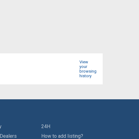
View
your
browsing
history
y
24H
 Dealers
How to add listing?