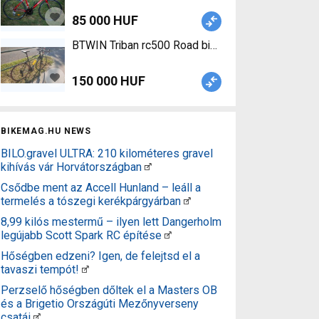
85 000 HUF
BTWIN Triban rc500 Road bike V-brake used For 
150 000 HUF
BIKEMAG.HU NEWS
BILO.gravel ULTRA: 210 kilométeres gravel
kihívás vár Horvátországban
Csődbe ment az Accell Hunland – leáll a
termelés a tószegi kerékpárgyárban
8,99 kilós mestermű – ilyen lett Dangerholm
legújabb Scott Spark RC építése
Hőségben edzeni? Igen, de felejtsd el a
tavaszi tempót!
Perzselő hőségben dőltek el a Masters OB
és a Brigetio Országúti Mezőnyverseny
csatái