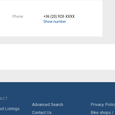
Phone
+36 (20) 92X-XXXX
Show number
TACT
Advanced Search
Privacy Polic
ed Listings
Contact Us
Bike shops /