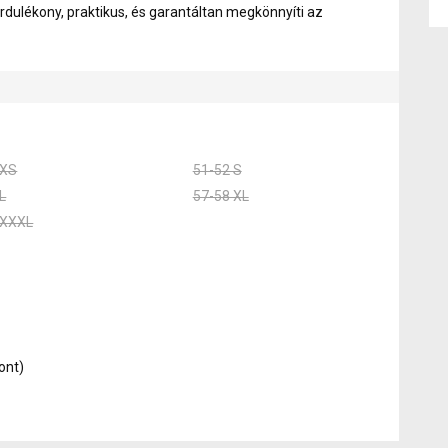
rdulékony, praktikus, és garantáltan megkönnyíti az
 XS
51-52 S
L
57-58 XL
 XXXL
ont)