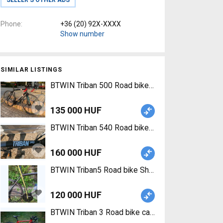
Phone
+36 (20) 92X-XXXX
Show number
SIMILAR LISTINGS
BTWIN Triban 500 Road bike _Other calliper brake
135 000 HUF
BTWIN Triban 540 Road bike Shimano 105 Di2 call
160 000 HUF
BTWIN Triban5 Road bike Shimano Sora calliper b
120 000 HUF
BTWIN Triban 3 Road bike calliper brake used For 