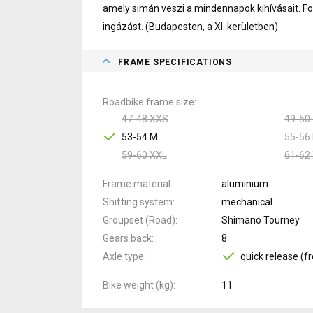
amely simán veszi a mindennapok kihívásait. Fo
ingázást. (Budapesten, a XI. kerületben)
FRAME SPECIFICATIONS
Roadbike frame size
47-48 XXS
49-50
53-54 M
55-56 
59-60 XXL
61-62
Frame material
aluminium
Shifting system
mechanical
Groupset (Road)
Shimano Tourney
Gears back
8
Axle type
quick release (fr
Bike weight (kg)
11