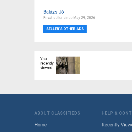
Balázs Jó
Privat seller since May 29, 2026
SELLER’S OTHER ADS
You
recently
viewed
ABOUT CLASSIFIEDS
HELP & CON
Home
Recently View