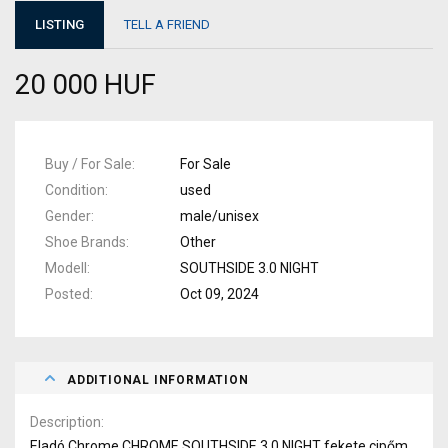
LISTING
TELL A FRIEND
20 000 HUF
Buy / For Sale
For Sale
Condition
used
Gender
male/unisex
Shoe Brands
Other
Modell
SOUTHSIDE 3.0 NIGHT
Posted
Oct 09, 2024
ADDITIONAL INFORMATION
Description
Eladó Chrome CHROME SOUTHSIDE 3.0 NIGHT fekete cipőm.