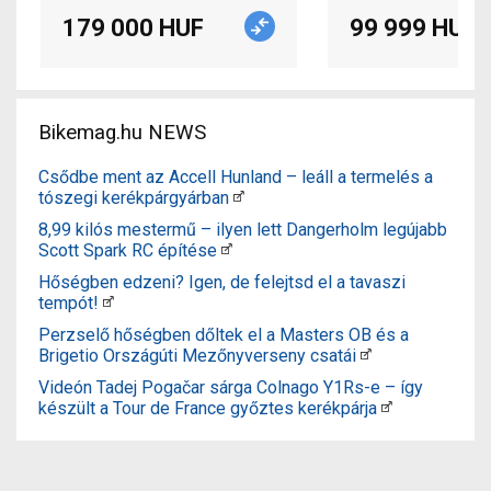
179 000 HUF
99 999 HUF
Bikemag.hu NEWS
Csődbe ment az Accell Hunland – leáll a termelés a
tószegi kerékpárgyárban
8,99 kilós mestermű – ilyen lett Dangerholm legújabb
Scott Spark RC építése
Hőségben edzeni? Igen, de felejtsd el a tavaszi
tempót!
Perzselő hőségben dőltek el a Masters OB és a
Brigetio Országúti Mezőnyverseny csatái
Videón Tadej Pogačar sárga Colnago Y1Rs-e – így
készült a Tour de France győztes kerékpárja