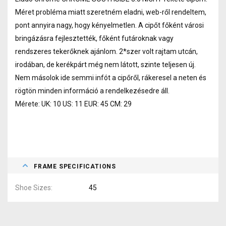
Méret probléma miatt szeretném eladni, web-ről rendeltem,
pont annyira nagy, hogy kényelmetlen. A cipőt főként városi
bringázásra fejlesztették, főként futároknak vagy
rendszeres tekerőknek ajánlom. 2*szer volt rajtam utcán,
irodában, de kerékpárt még nem látott, szinte teljesen új.
Nem másolok ide semmi infót a cipőről, rákeresel a neten és
rögtön minden információ a rendelkezésedre áll.
Mérete: UK: 10 US: 11 EUR: 45 CM: 29
FRAME SPECIFICATIONS
Shoe Sizes
45