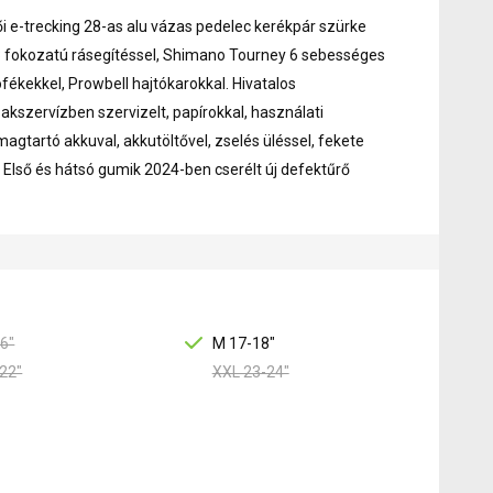
i e-trecking 28-as alu vázas pedelec kerékpár szürke
3 fokozatú rásegítéssel, Shimano Tourney 6 sebességes
ófékekkel, Prowbell hajtókarokkal. Hivatalos
szervízben szervizelt, papírokkal, használati
agtartó akkuval, akkutöltővel, zselés üléssel, fekete
Első és hátsó gumik 2024-ben cserélt új defektűrő
6"
M 17-18"
22"
XXL 23-24"