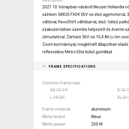
2021 10. hónapban vásárolt Neuzer Hollandia nő
színben. MXUS FX04 36V-os első agymotorral, 
váltóval, RevoShift váltókarral, első- hátsó patk
szakszervízben üzembe helyezett és évente szak
útmutatóval. Zárható 36V-os 10,4 Ah Li-Ion csom
Zoom kormánnyal, megkímélt állapotban eladó. 
reflexcsíkos Metro Elite külső gumikkal.
FRAME SPECIFICATIONS
Common frame size
XS 13-14"
S 15-1
L 19-20"
XL 21-
Frame material
aluminium
Motor brand
Mxus
Motor power
250 W