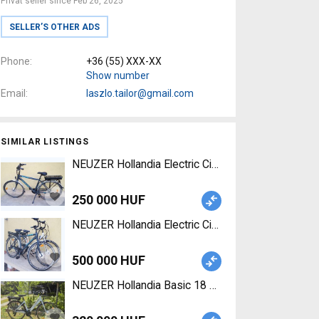
Privat seller since Feb 26, 2025
SELLER’S OTHER ADS
Phone
+36 (55) XXX-XX
Show number
Email
laszlo.tailor@gmail.com
SIMILAR LISTINGS
NEUZER Hollandia Electric City / Cruiser / Urban 
250 000 HUF
NEUZER Hollandia Electric City / Cruiser / Urban 
500 000 HUF
NEUZER Hollandia Basic 18 El