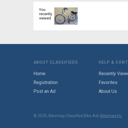
You
recently
viewed
ABOUT CLASSIFIEDS
HELP & CON
Home
Recently View
Registration
Favorites
Post an Ad
About Us
© 2026, Bikemag Classified Bike Ads
Bikemag.hu