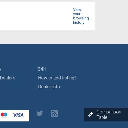
View
your
browsing
history
y
24H
 Dealers
How to add listing?
Dealer info
Comparison
Table