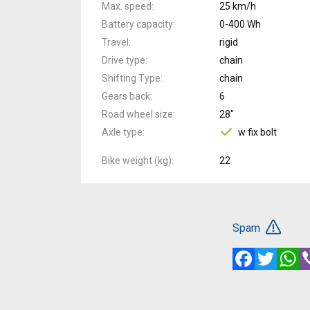
Max. speed
25 km/h
Battery capacity
0-400 Wh
Travel
rigid
Drive type
chain
Shifting Type
chain
Gears back
6
Road wheel size
28"
Axle type
w fix bolt
Bike weight (kg)
22
Spam
Facebook
Twitte
W