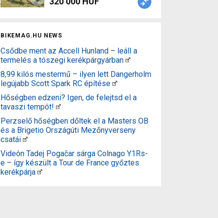
320 000 HUF
BIKEMAG.HU NEWS
Csődbe ment az Accell Hunland – leáll a
termelés a tószegi kerékpárgyárban
8,99 kilós mestermű – ilyen lett Dangerholm
legújabb Scott Spark RC építése
Hőségben edzeni? Igen, de felejtsd el a
tavaszi tempót!
Perzselő hőségben dőltek el a Masters OB
és a Brigetio Országúti Mezőnyverseny
csatái
Videón Tadej Pogačar sárga Colnago Y1Rs-
e – így készült a Tour de France győztes
kerékpárja