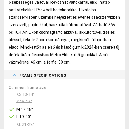
6 sebességes váltóval, Revoshift váltókarral, első- hátsó
patkófékekkel, Prowbell hajtókarokkal. Hivatalos
szakszervízben üzembe helyezett és évente szakszervízben
szervizelt, papírokkal, használati útmutatóval. Zárható 36V-
os 10,4 Ah Li-Ion csomagtartó akkuval, akkutöltővel, zselés
üléssel, fekete Zoom kormánnyal, megkímélt állapotban
eladó. Mindkettőn az első és hátsó gumik 2024-ben cserélt új
defektűrő reflexcsíkos Metro Elite külső gumikkal. A női
vázmérete: 46 cm, a férfié: 50 cm.
FRAME SPECIFICATIONS
Common frame size
XS 13-14"
S 15-16"
M 17-18"
L 19-20"
XL 21-22"