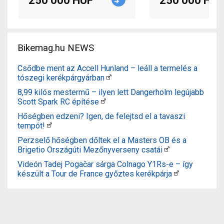
250 000 HUF
250 000 HUF
Bikemag.hu NEWS
Csődbe ment az Accell Hunland – leáll a termelés a
tószegi kerékpárgyárban
8,99 kilós mestermű – ilyen lett Dangerholm legújabb
Scott Spark RC építése
Hőségben edzeni? Igen, de felejtsd el a tavaszi
tempót!
Perzselő hőségben dőltek el a Masters OB és a
Brigetio Országúti Mezőnyverseny csatái
Videón Tadej Pogačar sárga Colnago Y1Rs-e – így
készült a Tour de France győztes kerékpárja