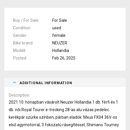
Buy / For Sale
For Sale
Condition
used
Gender
female
Bike brand
NEUZER
Modell
Hollandia
Posted
Feb 26, 2025
ADDITIONAL INFORMATION
Description
2021 10. hónapban vásárolt Neuzer Hollandia 1 db. férfi és 1
db. női Royal Tourer e-trecking 28-as alu vázas pedelec
kerékpár szürke színben, párban eladók. Mxus FX04 36V-os
első agymotorral, 3 fokozatú rásegítéssel, Shimano Tourney