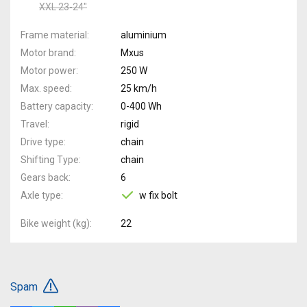
XXL 23-24"
Frame material
aluminium
Motor brand
Mxus
Motor power
250 W
Max. speed
25 km/h
Battery capacity
0-400 Wh
Travel
rigid
Drive type
chain
Shifting Type
chain
Gears back
6
Axle type
w fix bolt
Bike weight (kg)
22
Spam