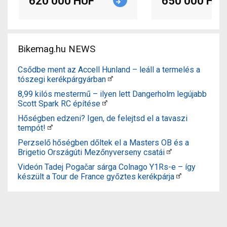
620 000 HUF
650 000 HUF
Bikemag.hu NEWS
Csődbe ment az Accell Hunland – leáll a termelés a
tószegi kerékpárgyárban
8,99 kilós mestermű – ilyen lett Dangerholm legújabb
Scott Spark RC építése
Hőségben edzeni? Igen, de felejtsd el a tavaszi
tempót!
Perzselő hőségben dőltek el a Masters OB és a
Brigetio Országúti Mezőnyverseny csatái
Videón Tadej Pogačar sárga Colnago Y1Rs-e – így
készült a Tour de France győztes kerékpárja