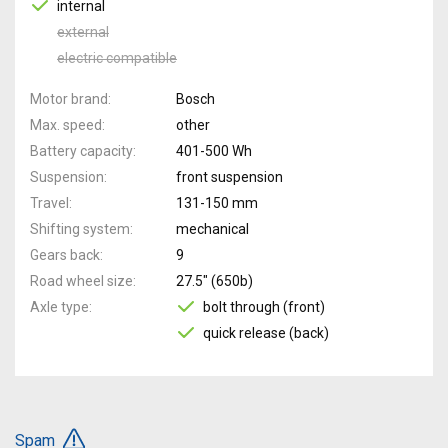
internal
external
electric compatible
Motor brand
Bosch
Max. speed
other
Battery capacity
401-500 Wh
Suspension
front suspension
Travel
131-150 mm
Shifting system
mechanical
Gears back
9
Road wheel size
27.5" (650b)
Axle type
bolt through (front)
quick release (back)
Spam