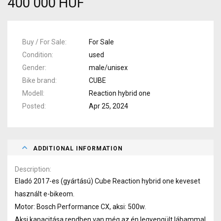
400 000 HUF
Buy / For Sale
For Sale
Condition
used
Gender
male/unisex
Bike brand
CUBE
Modell
Reaction hybrid one
Posted
Apr 25, 2024
ADDITIONAL INFORMATION
Description
Eladó 2017-es (gyártású) Cube Reaction hybrid one keveset
használt e-bikeom.
Motor: Bosch Performance CX, aksi: 500w.
Aksi kapacitása rendben van még az én legyengült lábammal