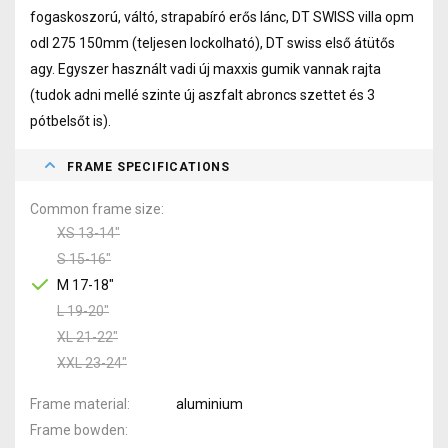
fogaskoszorú, váltó, strapabíró erős lánc, DT SWISS villa opm
odl 275 150mm (teljesen lockolható), DT swiss első átütős
agy. Egyszer használt vadi új maxxis gumik vannak rajta
(tudok adni mellé szinte új aszfalt abroncs szettet és 3
pótbelsőt is).
FRAME SPECIFICATIONS
Common frame size
XS 13-14"
S 15-16"
M 17-18"
L 19-20"
XL 21-22"
XXL 23-24"
Frame material
aluminium
Frame bowden