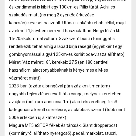
és kondimmal is kibírt egy 100km-es Pillis túrát. Achilles
szakadás miatt (no meg 2 gyerkőc érkezése
kapcsán) keveset használt. Utána is inkább rehab céllal, majd
az elmult 1,5 évben nem volt használatban. Hegyi túrán kb
15-20alkalommal voltam. Szakszerű bosch tuninggal is
rendelkezik tehát amíg a lábad bírja rásegít (egyébként egy
gombnyomással a gyári 25km-es korlát oda-vissza állítható).
Méret: Váz méret:18", kerekek: 27,5 (én 180 centivel
használom, alacsonyabbaknak is kényelmes a M-es
vázméret miatt)
2023-ban (azóta a bringával pár száz km-t mentem)
nagyobb fejlesztésen esett át a canga, melynek keretében
az újkori (bolti ára anno cca. 1m) alap felszereltség felső
kategóriásra került cserélésre, az alábbiak szerint (több mint
500e értékben új alkatrészek).
Magura MT5 eSTOP fékek és tárcsák, Giant dropperpost
(kormányról állítható nyeregcső) ,pedál, markolat, stucni,