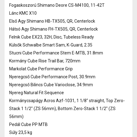
Fogaskoszorú Shimano Deore CS-M4100, 11-42T
Lánc KMC X10
Első Agy Shimano HB-TX505, QR, Centerlock
Hátsó Agy Shimano FH-TX505, QR, Centerlock
Felnik Cube EX23, 32H, Disc, Tubeless Ready
Külsők Schwalbe Smart Sam, K-Guard, 2.35
Stucni Cube Performance Stem E-MTB, 31.8mm
Kormány Cube Rise Trail Bar, 720mm
Markolat Cube Performance Grip
Nyeregcső Cube Performance Post, 30.9mm
Nyeregcső Bilincs Cube Varioclose, 34.9mm
Nyereg Natural Fit Sequence
Kormánycsapágy Acros Azf-1031, 1 1/8" straight, Top Zero-
Stack 1 1/2" (ZS 56mm), Bottom Zero-Stack 1 1/2" (ZS
56mm)
Pedál Cube PP MTB
Súly 23,5 kg