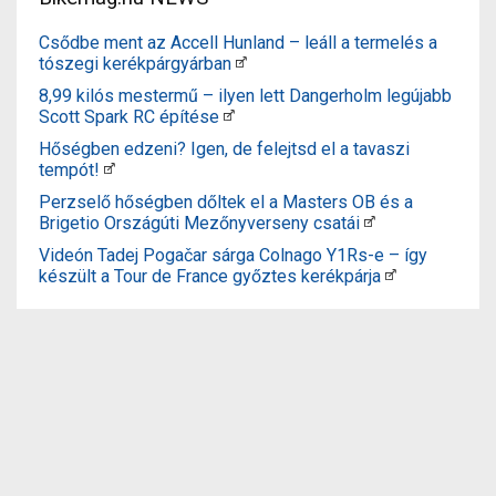
Csődbe ment az Accell Hunland – leáll a termelés a
tószegi kerékpárgyárban
8,99 kilós mestermű – ilyen lett Dangerholm legújabb
Scott Spark RC építése
Hőségben edzeni? Igen, de felejtsd el a tavaszi
tempót!
Perzselő hőségben dőltek el a Masters OB és a
Brigetio Országúti Mezőnyverseny csatái
Videón Tadej Pogačar sárga Colnago Y1Rs-e – így
készült a Tour de France győztes kerékpárja