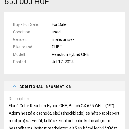
650 000 HUF
Buy / For Sale
For Sale
Condition
used
Gender
male/unisex
Bike brand
CUBE
Modell
Reaction Hybrid ONE
Posted
Jul 17, 2024
ADDITIONAL INFORMATION
Description
Eladó Cube Reaction Hybrid ONE, Bosch CX 625 WH, L (19")
Adom hozzá a csengőt, első (shockblade) és hátsó (polisport
mud pro) sárvédőt, küllő szemafort, cube kulacsot (nem
használtam), lapított markolatot, első és hátsó led világítást,