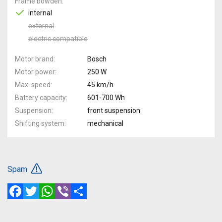
Frame bowden
internal
external
electric compatible
Motor brand
Bosch
Motor power
250 W
Max. speed
45 km/h
Battery capacity
601-700 Wh
Suspension
front suspension
Shifting system
mechanical
Spam
Facebook
Twitter
WhatsApp
Viber
Share