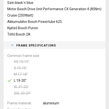
Szín black´n´blue
Motor Bosch Drive Unit Performance CX Generation 4 (85Nm)
Cruise (250Watt)
Akkumulátor Bosch Powertube 625
Kijelző Bosch Purion
Töltő Bosch 2A
FRAME SPECIFICATIONS
Common frame size
XS 13-14"
S 15-16"
M 17-18"
L 19-20"
XL 21-22"
XXL 23-24"
Frame material
aluminium