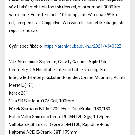
váz táskát mobiltelefon tok résszel, mini pumpát. 3000 km
van benne. Én tettem bele 10 hónap alatt városba 599 km-
ert, terepen 0-át. Chippelve. Van vásárláskori ebike diagnostic
report is hozzá.
Gyári specifikáció:
https://archiv.cube.eu/hu/2021/434052Z
Váz Aluminium Superlite, Gravity Casting, Agile Ride
Geometry, 1.5 Headtube, Internal Cable Routing, Full
Integrated Battery, Kickstand/Fender/Carrier Mounting Points
Méret L (19")
Kerék 29"
Villa SR Suntour XCM Coil, 100mm
Fékek Shimano BR-MT200, Hydr. Disc Brake (180/180)
Hátsó Váltó Shimano Deore RD-M4120-Sgs, 10-Speed
Váltókarok Shimano Deore SL-M4100, Rapidfire-Plus
Hajtómű ACID E-Crank, 38T, 175mm